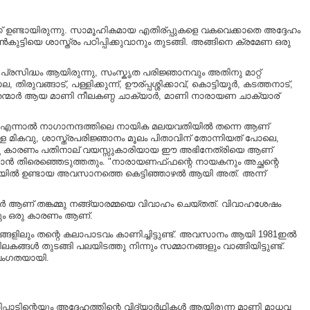
ക് ഉണ്ടായിരുന്നു. സാമൂഹികമായ എതിര്പ്പുകളെ വകവെക്കാതെ അദ്ദേഹം
കുട്ടിയെ ശാസ്ത്രം പഠിപ്പിക്കുവാനും തുടങ്ങി. അങ്ങിനെ ക്രമേണ ഒരു
 പ്രസിദ്ധം ആയിരുന്നു, സംസ്കൃത പരിജ്ഞാനവും അതിനു മാറ്റ്
രുവങ്ങാട്, പള്ളിക്കുന്ന്, ഊര്പ്പശ്ശിക്കാവ്, കൊട്ടിയൂർ, കടത്തനാട്,
രുഭൂതന്മാർ ആയ മാണി നീലകണ്ഠ ചാക്യാർ, മാണി നാരായണ ചാക്യാര്
ിച്ചു. എന്നാൽ നാഗാനന്ദത്തിലെ നായിക മലയവതിയിൽ തന്നെ ആണ്
ള്ള മികവു, ശാസ്ത്രപരിജ്ഞാനം മൂലം പിതാവിന് തോന്നിയത് പോലെ,
മികവു കാരണം പതിനാല് വയസ്സുകാരിയായ ഈ അഭിനേത്രിയെ ആണ്
ക്കാൻ തിരെഞ്ഞെടുത്തതും. "നാരായണഫ്ഫന്റെ നായകനും അച്ഛന്റെ
രീതിയിൽ ഉണ്ടായ അവസാനത്തെ കെട്ടിഞ്ഞാഴൽ ആയി അത്. അന്ന്
ർ ആണ് തങ്കമ്മു നങ്ങ്യാരമ്മയെ വിവാഹം ചെയ്തത്. വിവാഹശേഷം
തും ഒരു കാരണം ആണ്.
ഥലങ്ങളിലും തന്റെ കലാപാടവം കാണിച്ചിട്ടുണ്ട്. അവസാനം ആയി 1981ഇൽ
ങ്ങൾ തുടങ്ങി പലയിടത്തു നിന്നും സമ്മാനങ്ങളും വാങ്ങിയിട്ടുണ്ട്.
ദിവംഗതയായി.
്പാടിന്റെയും അദ്ദേഹത്തിന്റെ വിദ്യാർഥികൾ ആയിരുന്ന മാണി മാധവ