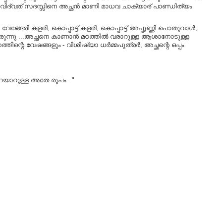
ലെ വിദ്വത് സദസ്സിനെ അച്ഛൻ മാണി മാധവ ചാക്യാര് പാണ്ഡിത്യം
േരി കളരി, കൊപ്പാട്ട് കളരി, കൊപ്പാട്ട് അപ്പുണ്ണി പൊതുവാൾ,
യിരുന്നു ...അച്ഛനെ കാണാൻ മഠത്തിൽ വരാറുള്ള ആശാനോടുള്ള
്റെ വേഷങ്ങളും - വിശിഷ്യാ ധർമ്മപുത്രർ, അച്ഛന്റെ ഒപ്പം
യാറുള്ള അതേ രൂപം..."