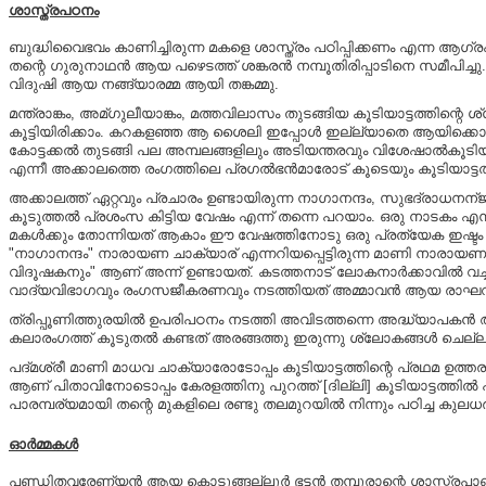
ശാസ്ത്രപഠനം
ബുദ്ധിവൈഭവം കാണിച്ചിരുന്ന മകളെ ശാസ്ത്രം പഠിപ്പിക്കണം എന്ന ആ
തന്റെ ഗുരുനാഥൻ ആയ പഴെടത്ത് ശങ്കരൻ നമ്പൂതിരിപ്പാടിനെ സമീപിച്ചു. ബ
വിദുഷി ആയ നങ്ങ്യാരമ്മ ആയി തങ്കമ്മു.
മന്ത്രാങ്കം, അമ്ഗുലീയാങ്കം, മത്തവിലാസം തുടങ്ങിയ കൂടിയാട്ടത്തി
കൂട്ടിയിരിക്കാം. കറകളഞ്ഞ ആ ശൈലി ഇപ്പോൾ ഇല്ല്യാതെ ആയിക്കൊണ്ടു ഇരിക്
കോട്ടക്കൽ തുടങ്ങി പല അമ്പലങ്ങളിലും അടിയന്തരവും വിശേഷാൽകൂടിയ
എന്നീ അക്കാലത്തെ രംഗത്തിലെ പ്രഗൽഭൻമാരോട് കൂടെയും കൂടിയാട്ടത്
അക്കാലത്ത് ഏറ്റവും പ്രചാരം ഉണ്ടായിരുന്ന നാഗാനന്ദം, സുഭദ്രാധ
കൂടുത്തൽ പ്രശംസ കിട്ടിയ വേഷം എന്ന് തന്നെ പറയാം. ഒരു നാടകം എന്
മകൾക്കും തോന്നിയത് ആകാം ഈ വേഷത്തിനോടു ഒരു പ്രത്യേക ഇഷ്ടം
"നാഗാനന്ദം" നാരായണ ചാക്യാര് എന്നറിയപ്പെട്ടിരുന്ന മാണി നാരായ
വിദൂഷകനും" ആണ് അന്ന് ഉണ്ടായത്. കടത്തനാട് ലോകനാർക്കാവിൽ വച്
വാദ്യവിഭാഗവും രംഗസജീകരണവും നടത്തിയത് അമ്മാവൻ ആയ രാഘവൻ
ത്രിപ്പൂണിത്തുരയിൽ ഉപരിപഠനം നടത്തി അവിടത്തന്നെ അദ്ധ്യാപകൻ
കലാരംഗത്ത് കൂടുതൽ കണ്ടത് അരങ്ങത്തു ഇരുന്നു ശ്ലോകങ്ങൾ ചെല
പദ്മശ്രീ മാണി മാധവ ചാക്യാരോടോപ്പം കൂടിയാട്ടത്തിന്റെ പ്രഥമ ഉത്ത
ആണ് പിതാവിനോടൊപ്പം കേരളത്തിനു പുറത്ത് [ദില്ലി] കൂടിയാട്ടത്തിൽ പങ
പാരമ്പര്യമായി തന്റെ മുകളിലെ രണ്ടു തലമുറയിൽ നിന്നും പഠിച്ച കുലധര്മ
ഓർമ്മകൾ
പണ്ഡിതവരേണ്യൻ ആയ കൊടുങ്ങല്ലൂർ ഭട്ടൻ തമ്പുരാന്റെ ശാസ്ത്രപാണ്ഡ