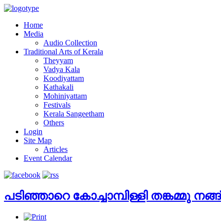
Home
Media
Audio Collection
Traditional Arts of Kerala
Theyyam
Vadya Kala
Koodiyattam
Kathakali
Mohiniyattam
Festivals
Kerala Sangeetham
Others
Login
Site Map
Articles
Event Calendar
പടിഞ്ഞാറെ കോച്ചാമ്പിള്ളി തങ്കമ്മു നങ്ങ