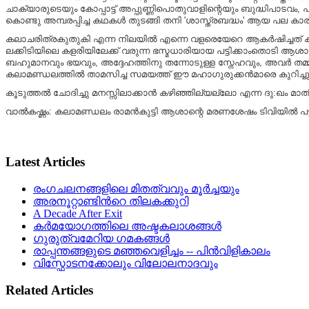
ചാക്യാരുടെയും കോപ്പാട്ട് അപ്പുണ്ണിപൊതുവാളിന്റെയും ബുദ്ധിപാടവം
കൊണ്ടു അമ്പരപ്പിച്ച കഥകൾ തുടങ്ങി തനി 'ശാസ്ത്രബദ്ധം' ആയ പല കാര്യങ
കലാചരിത്രകുതുകി എന്ന നിലയിൽ എന്നെ വളരെയേറെ ആകർഷിച്ചത് കൂടിയാ
ലക്കിടിയിലെ കളരിയിലേക്ക് വരുന്ന ഭസ്മധാരിയായ പട്ടിക്കാംതൊടി 
ബഹുമാനവും ഭയവും, അദ്ദേഹത്തിനു തന്നോടുള്ള സ്നേഹവും, അവർ തമ്മില
കലാമണ്ഡലത്തിൽ താമസിച്ച സമയത്ത് ഈ മഹാഗുരുക്കൻമാരെ കുറിച്ചുള
കൂടുത്തൽ ചോദിച്ചു മനസ്സിലാക്കാൻ കഴിഞ്ഞില്യല്ലോ എന്ന ദു:ഖം മാത്ര
വാൽകഷ്ണം: കലാമണ്ഡലം രാമൻകുട്ടി ആശാന്റെ മരണശേഷം ടിവിയിൽ പട്
Latest Articles
രംഗചലനങ്ങളിലെ മിതത്വവും മൂർച്ചയും
അരനൂറ്റാണ്ടിൻറെ തിലകക്കുറി
A Decade After Exit
കർമയോഗത്തിലെ അഷ്ടകലാശങ്ങൾ
ഗുരുത്വമേറിയ ഗമകങ്ങൾ
രാപ്പന്തങ്ങളുടെ മഞ്ഞവെളിച്ചം -- പിൻവിളികാലം
വിസ്ഫോടനക്കോലും വിലോലനാദവും
Related Articles