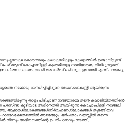
ുഷ്ഠാനകലാകാരന്മാരും കലാകാരികളും കേരളത്തിൽ ഉണ്ടായിട്ടുണ്ട്.
േര് ആണ് കോച്ചാമ്പിള്ളി കുഞ്ഞിമാളു നങ്ങ്യാരമ്മ, വില്ലുവട്ടത്ത്
് കേരളസംഗീതനാടക അക്കാദമി അവാർഡ് ലഭിക്കുക ഉണ്ടായി എന്ന് പറയട്ടെ,
ഘട്ടത്തെ നമ്മോടു ബന്ധിപ്പിച്ചിരുന്ന അവസാനകണ്ണി ആയിരുന്ന
ത്തിരുന്നു താളം പിടിച്ചാണ് നങ്ങ്യാരമ്മ തന്റെ കലാജീവിതത്തിന്റെ
ുന്ന പ്രസിദ്ധ കൂടിയാട്ട അഭിനേത്രി ആയിരുന്ന കൊച്ചാംപിള്ളി നങ്ങേലി
ു. അക്കിത്ത, ആളാമശ്ലോകങ്ങങ്ങൾനിർവഹണശ്ലോകങ്ങൾ തുടങ്ങിയവ
ി മഹാദേവക്ഷേത്രത്തിൽ അരങ്ങേറ്റം. ഒൻപതാം വയസ്സിൽ തന്നെ
താവിൽ നിന്നും അഭിനയത്തിന്റെ ഉപരിപഠനവും നടത്തി,