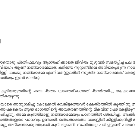
]
ാതൊരു പ്രതിഫലവും ആഗ്രഹിക്കാതെ ജീവിതം മുഴുവൻ സമര്പ്പിച്ച പല അന
ഭാഗം ആണ് നങ്ങ്യാരമ്മമാര്. കഴിഞ്ഞ നൂറ്റാന്ടിലെ അറിയപ്പെടുന്ന നാല് പ
ചാംപിള്ളി തങ്കമ്മു നങ്ങ്യാരമ്മ എന്നിവർ (ഇവരിൽ സുഭദ്ര നങ്ങ്യാരമ്മക്ക
കാരിയും ഇവർ മാത്രം).
ന കൂടിയാട്ടത്തിന്റെ പഴയ പ്രതാപകാലത്ത് രംഗത്ത് പ്രവർത്തിച്ച, ആ കാല
ം തികയുന്നു.
അനുഗമിച്ചു കോട്ടക്കൽ വെങ്കിട്ടത്തെവർ ക്ഷേത്രത്തിൽ കൂത്തിനു അരങ്ങ
തിലെ അപകടകരം ആയ ഭാഗത്തിന്റെ അവതരണത്തിന്റെ
മികവിന് പേര് കേട്ടിര
രംഭിച്ചതു. അമ്മ കുഞ്ഞിമാളു നങ്ങ്യാരമ്മയും പഠനത്തിൽ ശ്രദ്ധിച്ച
പാത്രങ്ങളുടെ പഠനവും ഉണ്ടായി. ഒൻപതാമത്തെ വയസ്സിൽ കിള്ളിക്കുറിശ്ശ
റ്റു അടിയന്തരക്കൂത്തുകൾ കൂടി തുടങ്ങി. സംഗീതവും പഠിച്ചിട്ടുണ്ട്. പി