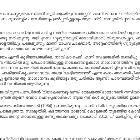
ഗ്രഹം സംസ്കൃതപണ്ഡിതൻ കൂടി ആയിരുന്ന അച്ഛൻ മാണി മാധവ ചാക്യാര്ക്
ഹുശാസ്ത്ര പണ്ഡിതനും ഉൽപ്പതിഷ്ണുവും ആയ ശ്രീ. നമ്പൂതിരിപ്പാട്‌ പെണ്‍
ന്റെ ശ്ലോകം ചൊല്ലുവാൻ പഠിച്ച നങ്ങ്യാരമ്മയുടെ ശ്ലോകം ചൊല്ലൽ വളരെ
കുന്നു. തളിപ്പറമ്പ്, ഗുരുവായൂര്, മാടായിക്കാവ്, തിരുവേഗപ്പുറ, ചാല, തി
ാട്ടത്തിലും പങ്കെടുത്തു. മാണി മാധവ ചാക്യാർ, അദ്ദേഹത്തിന്റെ ഗു
തിൽ പലതവണ വേഷം കെട്ടിയിട്ടുണ്ട്.
നന്ജയം എന്നീ കൂടിയാട്ടങ്ങളിലെ നായികാ-ചെടീ എന്നീ വേഷങ്ങളിൽ ശോഭ
ന നിലയിൽ മറ്റു പ്രചാരത്തിലുള്ള നാടകങ്ങളെക്കാൾ നാഗാനന്ദത്തിനു ഉ
 തോന്നാനും അതിൽ ശോഭിക്കാനും കാരണം. രംഗത്ത് കാണിച്ചിരുന്ന 
ണ ചാക്യാര് കൃഛസാദ്ധ്യം ആയ 'കേട്ടിഞ്ഞാഴൽ' എന്ന രംഗം അവതരിപ്പി
ചു ഉണ്ടായ ആ നാഗാനന്ദം കൂടിയാട്ടം ഒരു ചരിത്രം ആണ് : പാരമ്പര്യ
 നമ്പിയാർ ആയിരുന്നു.
 ആയിരുന്ന പണ്ഡിതൻ 'വ്യാകരണഭൂഷണം' മേലേടത്ത് ദാമോദരൻ നമ്പിയാ
്ലുന്നത് ആണ്. വേറെ ചെറുപ്പക്കാരികൾ ആയ നടികൾ കുടുംബത്തിൽ ഉല
രഭാരതപര്യടനത്തിൽ (1964) ഉണ്ടായിരുന്നു. കാശി, ദില്ലി തുടങ്ങിയ സ്
്കെടുത്തത്. സാമൂതിരി, കടത്തനാട് രാജാവ്, കോട്ടക്കൽ തുടങ്ങിയ കോവിലക
്മം തന്റെ താഴേക്കുള്ള രണ്ടു
തലമുറക്കും കൈമാറി 2012, 17 മാർച്ചിനു 
ിത്യം വിളിച്ചോതുന്ന കഥകൾ, ഗുരുനാഥൻ പഴെടത്ത് ശങ്കരൻ നമ്പൂതിരിപ