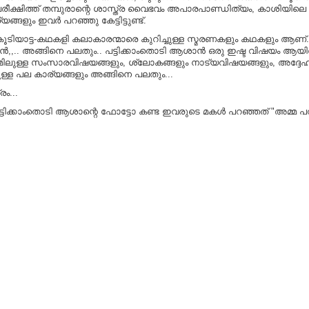
, പരീക്ഷിത്ത്‌ തമ്പുരാന്റെ ശാസ്ത്ര വൈഭവം അപാരപാണ്ഡിത്യം, കാശിയി
്ങളും ഇവർ പറഞ്ഞു കേട്ടിട്ടുണ്ട്.
ട്ട-കഥകളി കലാകാരന്മാരെ കുറിച്ചുള്ള സ്മരണകളും കഥകളും ആണ്. വേങ്ങ
ആശാൻ,,.. അങ്ങിനെ പലതും.. പട്ടിക്കാംതൊടി ആശാൻ ഒരു ഇഷ്ട വിഷയം ആ
ുള്ള സംസാരവിഷയങ്ങളും, ശ്ലോകങ്ങളും നാട്യവിഷയങ്ങളും, അദ്ദേഹത്തിന
്ള പല കാര്യങ്ങളും അങ്ങിനെ പലതും...
ം...
ടിക്കാംതൊടി ആശാന്റെ ഫോട്ടോ കണ്ട ഇവരുടെ മകൾ പറഞ്ഞത് "അമ്മ പറ