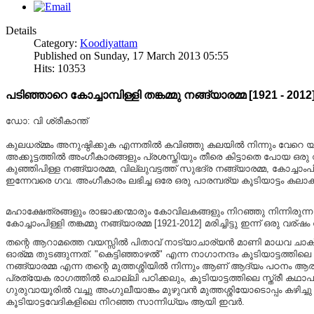
Details
Category:
Koodiyattam
Published on Sunday, 17 March 2013 05:55
Hits: 10353
പടിഞ്ഞാറെ കോച്ചാമ്പിള്ളി തങ്കമ്മു നങ്ങ്യാരമ്മ [1921 - 2012
ഡോ: വി ശ്രീകാന്ത്
കുലധര്മ്മം അനുഷ്ഠിക്കുക എന്നതിൽ കവിഞ്ഞു കലയിൽ നിന്നും വേറെ യ
അക്കൂട്ടത്തിൽ അംഗീകാരങ്ങളും പ്രശസ്തിയും തീരെ കിട്ടാതെ പോയ ഒരു വി
കുഞ്ഞിപിള്ള നങ്ങ്യാരമ്മ, വില്ലുവട്ടത്ത് സുഭദ്ര നങ്ങ്യാരമ്മ, കോച്
ഇന്നേവരെ ഗവ. അംഗീകാരം ലഭിച്ച ഒരേ ഒരു പാരമ്പര്യ കൂടിയാട്ടം കലാ
മഹാക്ഷേത്രങ്ങളും രാജാക്കന്മാരും കോവിലകങ്ങളും നിറഞ്ഞു നിന്നിരുന്
കോച്ചാംപിള്ളി തങ്കമ്മു നങ്ങ്യാരമ്മ [1921-2012] മരിച്ചിട്ടു ഇന്ന് ഒരു വര്ഷ
തന്റെ ആറാമത്തെ വയസ്സിൽ പിതാവ് നാട്യാചാര്യൻ മാണി മാധവ ചാക്യാരെ 
ഓര്മ്മ തുടങ്ങുന്നത്.
"കെട്ടിഞ്ഞാഴൽ" എന്ന നാഗാനന്ദം കൂടിയാട്ടത്
നങ്ങ്യാരമ്മ എന്ന തന്റെ മുത്തശ്ശിയിൽ നിന്നും ആണ് ആദ്യം പഠനം ആ
പ്രത്യേക രാഗത്തിൽ ചൊല്ലി പഠിക്കലും, കൂടിയാട്ടത്തിലെ സ്ത്രീ കഥാ
ഗുരുവായൂരിൽ വച്ചു അംഗുലീയാങ്കം മുഴുവൻ മുത്തശ്ശിയോടൊപ്പം കഴിച്ചു മ
കൂടിയാട്ടവേദികളിലെ നിറഞ്ഞ സാന്നിധ്യം ആയി ഇവർ.