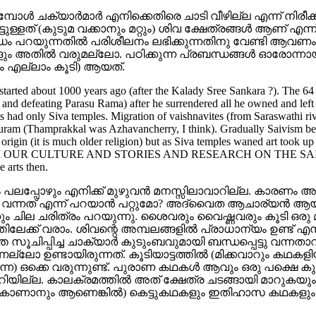
ള്‍ ചക്യാര്‍മാര്‍ എനിക്കെതിരെ ചാടി വീഴില്ല എന്ന് നിരീക്കട്
ിട്ടുള്ളത് (കുടുമ വക്കാനും മറ്റും) ശിവ ക്ഷേത്രങ്ങള്‍ ആണ് എ
ന്ധം പറയുന്നതില്‍ പരിശീലനം ലഭിക്കുന്നതിനു വേണ്ടി ആവണം 
ളും അതില്‍ വരുമല്ലോ. പഠിക്കുന്ന പ്രബന്ധങ്ങള്‍ ഓരോന്നായി കൂ
ളും എല്ലാം കൂടി) ആയത്.
started about 1000 years ago (after the Kalady Sree Sankara ?). The 6
and defeating Parasu Rama) after he surrendered all he owned and left 
had only Siva temples. Migration of vaishnavites (from Saraswathi river
puram (Thamprakkal was Azhavancherry, I think). Gradually Saivism be
vite origin (it is much older religion) but as Siva temples waned 
UR CULTURE AND STORIES AND RESEARCH ON THE SAIVIT
e arts then.
്രം പലപ്പോഴും എനിക്ക് മുഴുവന്‍ മനസ്സിലാവാറില്ല. കാരണ
 വന്നത് എന്ന് പറയാന്‍ പറ്റുമോ? അദ്വൈത ആചാര്യന്‍ ആയ ശ
ം ചില ചരിത്രം പറയുന്നു. ശൈവരും വൈഷ്ണവരും കൂടി ഒരു മല്‍
േക്ക് വരാം. ശിവന്റെ അമ്പലങ്ങളില്‍ പ്രാധാന്യം ഉണ്ട് എ
ത്തെ സൂചിപ്പിച്ച ചാക്യാര്‍ കുടുംബവുമായി ബന്ധപ്പെട്ടു വന്
്ലോ ഉണ്ടായിരുന്നത്. കൂടിയാട്ടത്തില്‍ (മിക്കവാറും കഥകളിയ
) ഒക്കെ വരുന്നുണ്ട്. പുരാണ കഥകള്‍ ആവും ഒരു പക്ഷെ ക
 എന്നറിയില്ല. കാലക്രമത്തില്‍ അത് ക്ഷേത്ര ചടങ്ങായി മാറുക
്കാനും കാണാനും ആണെങ്കില്‍) കെട്ടുകഥകളും ഇതിഹാസ കഥക