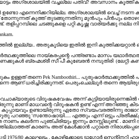
ൂടിയാട്ടം അഗ്രശാലയില്‍ വച്ചല്ലേ പതിവ്? അവസാനം കൂത്ത്/കൂടി
‍ ഉണ്ടോ എന്നെനിക്കറിയില്ല. അഗ്രശാലയില്‍ വെച്ച് നടന്ന ക
നാണ് തോന്നുന്നത് കൂത്ത്‌ തുടങ്ങുന്നതിനു മുന്‍പും പിന്‍പും 
 തളിപ്പറമ്പിലെ ചടങ്ങുകളെ പറ്റി കൃഷ്ണ വാരിയര്‍ക്കു നല്ല നിശ
rankam.
ങ്കത്തില്‍ ഇല്ല്യ.. അതുകൂടിയെ ഇതില്‍ ഇനി കുത്തിക്കയറ്റാന്
‍ത്ഥക്കൂത്തിലെ നായ്കരപ്പന്റെ പന്ത്രണ്ടാം മാസം യഥാര്‍ത്ഥത
കുകള്‍ ബ്രഹ്മശ്രീ സീ പീ കുബേരന്‍ നമ്പുതിരി ‍ (ലേറ്റ്) കണ
ള്ളത് തന്നെ Pek Namboothiri... പുരുഷാര്‍ത്ഥക്കൂത്തില്‍
ന് തന്നെ ആണ് ധരിച്ചിരിക്കുന്നത്. പെരുംചെല്ലൂര്‍ തന്
ക്യാരുടെ വിദൂഷകവേഷം അന്ന് കുട്ടിയായിരുന്നെങ്കില്‍ പോലു
ു മാണി മാധവന്റെ വിദൂഷകന്‍ ഉണ്ട് എന്ന് അറിഞ്ഞു കിടപ്പ
 കുപ്പായവും ഉണ്ടായിരുന്നു ഏതോ സ്വയംവരത്തിന്നു രാജാവ
 പറഞ്ഞു 'സന്തോഷായി..... എത്തും എന്ന് ഒട്ടും പ്രതീക്ഷ്ച്ചില്
 നാണം കലര്‍ന്ന പുഞ്ചിരിയും ഇന്നും മനസ്സിലുണ്ട്. . മാണി
ാത്തത് കാരണം അത് കേള്‍ക്കാന്‍ പറ്റാതെ നിരാശ്പ്പെടെണ്ട
ൂടി 1976/80 കാലഘട്ടം . കോഴിക്കോടെ ടാഗോര്‍ സെന്റിനറി 