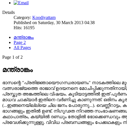
Details
Category:
Koodiyattam
Published on Saturday, 30 March 2013 04:38
Hits: 16195
മന്ത്രാങ്കം
Page 2
All Pages
Page 1 of 2
മന്ത്രാങ്കം
ഭാസന്റെ "പ്രതിജ്ഞായൌഗന്ധരായണം" നാടകത്തിലെ മൂന്നാം
വത്സരാജ്യത്തെ രാജാവ് ഉദയനനെ മോചിപ്പിക്കുന്നതിനായി,
പ്രസ്തുത അങ്കത്തിലെ വിഷയം. കൂടിയാട്ടത്തില്‍ ഇത് പൂര
മാധവ ചാക്യാര്‍ ഇതിനെ വര്‍ണിച്ചു കാണുന്നത്. ഒരിനം കൃ
(...ഇങ്ങനെയില്ല്യെ ചില ജനം പോരുന്നു...). വെണ്ണീറാട്ടം, 
ഭാഗങ്ങളും ഇതില്‍ ഉണ്ട്. നിഗൂഢത നിറഞ്ഞ സംഭാഷണങ്ങള്‍ 
കഥാപാത്രം, കയ്യില്‍ ദണ്ഡും തോളില്‍ ഭോക്കെണ്ഡവും 
പ്രവേശിക്കുന്നുള്ളൂ. വിവിധ പ്രബന്ധങ്ങളും പേക്കഥകളും നി