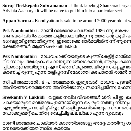
Suraj Thekkepatu Subramanian
-
I think labeling Shankaracharyar a
Adviata Aacharya it will be naive to put him into a particular sect.
Appan Varma
-
Koodiyattom is said to be around 2000 year old at 
Pek Namboothiri
-
മാണി ദാമോദരചാക്യാര്‍ 1986 ന്നു ശേഷം ക
ഗണപതി വിഗ്രഹത്തെ കളിയാക്കിയിരുന്നു അതിന്റെ കൂടി പര
ഭഗവദ്ദൂത്‌ ഉണ്ടായിരുന്നു. ഇതൊക്കെ ഓര്‍മയില്‍നിന്ന് ആണെന്ന
ക്ഷേത്രങ്ങള്‍ ആണ് sreekanth.lakkidi
Pek Namboothiri
-
മാധവചാക്കിയാരുടെ കൂത്ത്‌ കേട്ടിട്ട് മാത്ര
ദിവസവും അദ്ദേഹം ചൊല്ലുന്ന ശ്ലോകങ്ങള്‍, ആരും കാണാതിരിക
പ്പിക്കാറുണ്ടായിരുന്നു എന്ന്, അന്ന് കുഞ്ഞായിരുന്ന, കൃ
കാണിച്ചിരുന്നു എന്ന് തളിപ്പറമ്പ് മേശാന്തി കപോതന്‍ രാമന്‍ നമ
സി പി അമ്മാമന്‍ , ടി പി അമ്മാമന്‍, ഇരുവേശീ ‍ മാധവ പു
അറിയണ്ടവരെത്തന്നെ അറിയിക്കാനും സാധിച്ചതിന്നു ഫേസ്ബ
Sreekanth V Lakkidi
-
വളരെ നല്ല വിവരങ്ങള്‍ ശ്രീ. പി ഇ. ക
ചാക്യാരുടെ മന്ത്രാങ്കം ഉണ്ടായിരുന്ന പെരുവനത്തു നിന്നും ധാര
എഴുതിയതും വായിച്ച്ചിട്ടുണ്ട്. തളിപ്പരംബിലെയും സമാനമ
ഡോക്കുമെറ്റ് ചെയ്തു വെച്ച്ചിട്ടില്ലല്ലോ എന്ന ദു:ഖവും.
മാണി ദാമോദര ചാക്യാര്‍ കാഞ്ഞിരങ്ങാട്ടു അദ്ദേഹത്തിനു
നേരെയാക്കിയത് നല്ല കാര്യം