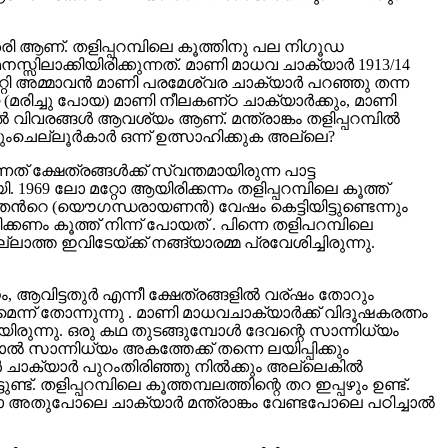
ി ശരി ആണ്. തളിപ്പറമ്പിലെ കൂത്തിനു പല നിഗൂഡ
സിലാക്കിയിരിക്കുന്നത്. മാണി മാധവ ചാക്യാര്‍ 1913/14
പറ്റി അമ്മാവന്‍ മാണി പരമേശ്വര ചാക്യാര്‍ പറഞ്ഞു തന്ന
യ (മരിച്ചു പോയ) മാണി നീലകണ്‌ഠ ചാക്യാര്‍ക്കും, മാണി
 വിവരങ്ങള്‍ ആവശ്യം ആണ്. മന്ത്രാങ്കം തളിപ്പറമ്പില്‍
ചെല്ലൂര്‍കാര്‍ ഒന്ന് ഉത്സാഹിക്കുക അല്ലെ?
്ഷേത്രങ്ങള്‍ക്ക് സ്വന്തമായിരുന്ന പാട്ട
1969 ലോ മറ്റോ ആയിരിക്കന്നം തളിപ്പറമ്പിലെ കൂത്ത്‌
്തന്‍റെ (യൌഗന്ധരായണന്‍) വേഷം കെട്ടിയിട്ടുണ്ടെന്നും
കണം കൂത്ത്‌ നിന്ന് പോയത് . പിന്നെ തളിപറമ്പിലെ
ാത്ത ഇവിടേയ്ക്ക് നങ്ങ്യാരമ്മ പ്രവേശിച്ചിരുന്നു.
ം, ആവിട്ടതുര്‍ എന്നീ ക്ഷേത്രങ്ങളില്‍ വര്ഷം തോറും
മെന്ന് തോന്നുന്നു . മാണി മാധവചാക്യാര്‍ക്ക് വിദൂഷകരത്നം
യിരുന്നു. ഒരു കഥ തുടങ്ങുമ്പോള്‍ ദേവന്റെ സാന്നിധ്യം
ല്‍ സാന്നിധ്യം അകത്തേക്ക് തന്നെ ലയിപ്പിക്കും
ചാക്യാര്‍ പുറംതിരിഞ്ഞു നില്‍ക്കും അല്ലെകില്‍
 തളിപ്പറമ്പിലെ കൂത്തമ്പലത്തിന്റെ തറ ഇപ്പഴും ഉണ്ട്.
 അതുപോലെ ചാക്യാര്‍ മന്ത്രാങ്കം വേണ്ടപോലെ പഠിച്ചാല്‍