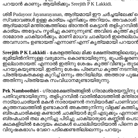
പറയാന്‍ കാണും ആയിരിക്കും Sreejith P K Lakkidi.
ശ്രീ Pudayoor Jayanarayanan, ആദ്യമായി ഈ ചര്‍ച്ചയിലേക്
സ്വഭാവങ്ങള്‍ ഉള്ള കാര്യം എനിക്കും അറിയാം. അവകാശി ചാക്
ആദ്യമായി മന്ത്രാങ്കത്തിലെ ഭ്രാന്തന്‍ കെട്ടാന്‍ തളിപ്പറ
കാര്യം അദ്ദേഹം സ്മരിച്ചു കാണുന്നുണ്ട്. അവിടെ കൂത്ത് കൂ
ദാമോദര ചാക്യാര്‍ക്കും, മാണി മാധവ ചാക്യാര്‍ ഇതെല്ലാം പക
അവസാനം ഉണ്ടായത് എന്നാണ് എന്ന് കൃത്യമായി പറയാന്‍ നിര
Sreejith P K Lakkidi
-
കേരളത്തിലെ മിക്ക ക്ഷേത്രങ്ങളിലെയും
ഭൂമിയില്‍നിന്നുള്ള വരുമാനം കൊണ്ടായിരുന്നു. ഭൂപരിഷ്കരണ
ഇല്ലാതായത്. എന്നാല്‍ ഇതിനു ശേഷം കൂത്ത്‌ വീണ്ടും തുടങ
പറയുകയുണ്ടായി .ഇതിനു ശേഷം പ്രബന്ധ കൂത്ത്‌ നടന്നിരുന്
പ്രത്യേകതകളെ കുറിച്ച് ഒന്നും അറിയില്യ. അത്താഴ പൂജക്കുമ
അതിന്നു പ്രത്യേക സംവിധാനമുണ്ടായിരുന്നു.
Pek Namboothiri
-
ഗ്രാമക്ഷേത്രങ്ങളില്‍ ഗ്രാമശ്രേയസ്സിനു വ
പതിവുണ്ടായിരുന്നു. തളിപ്പറമ്പില്‍ വാതില്‍മാടത്തില്‍ മന്
നാട്യാചാര്യന്‍ മകന്‍ നാരായണന്‍ നമ്പിയാര്‍ക്ക് പാണിവാദത
കൂത്തമ്പലത്തില്‍ ഉണ്ടാകാന്‍ അകത്തുനിന്നു വിളക്ക് കത്തിച
ബ്രഹ്മചാരികളെ കണ്ടാല്‍ ചാക്കിയാര്‍ മുടി എടുക്കും എന്
ബ്രഹ്മചാരി തല കുനിച്ചു പിടിച്ചു ചാക്യാരുടെ കണ്ണില്‍ 
കഥകളിയില്‍ കോട്ടയം കഥകള്‍ ചൊല്ലിയാടിയാല്‍ പിന്നെ മറ
വിദൂഷകഭാഗം വേറെ പടിക്കെണ്ടതില്ലെന്നും പറയും