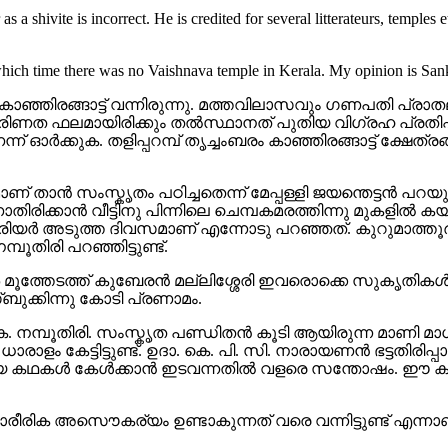
s a shivite is incorrect. He is credited for several litterateurs, temples e
which time there was no Vaishnava temple in Kerala. My opinion is Sank
ാഞ്ഞിരങ്ങാട്ട് വന്നിരുന്നു. മത്തവിലാസവും ഗണപതി പ്രാതലു
ിണത ഫലമായിരിക്കും തല്‍സ്ഥാനത് പുതിയ വിഗ്രഹ പ്രതിഷ്ഠ 
് ഓര്‍ക്കുക. തളിപ്പറമ്പ് തൃച്ചംബരം കാഞ്ഞിരങ്ങാട്ട് ക്ഷേത്ര
മാണ് താന്‍ സംസ്കൃതം പഠിച്ചതെന്ന്‍ മേപ്പള്ളി ജയന്തെട്ടന്‍ പറയ
്കാന്‍ വീട്ടിനു പിന്നിലെ ചെമ്പകമരത്തിന്നു മുകളില്‍ കയറി
ഷ്ണവാരിയര്‍ അടുത്ത ദിവസമാണ് എന്നോടു പറഞ്ഞത്. കുറുമാത്തൂ
്പൂതിരി പറഞ്ഞിട്ടുണ്ട്.
ടവര്‍ മൂത്തേടത്ത് കുബേരന്‍ മല്ലിശ്ശേരി ഇവരൊക്കെ സുകൃത
ുക്കിന്നു കോടി പ്രണാമം.
െ. നമ്പൂതിരി. സംസ്കൃത പണ്ഡിതന്‍ കൂടി ആയിരുന്ന മാണി മാധ
ാളം കേട്ടിട്ടുണ്ട്. ഉദാ. കെ. പി. സി. നാരായണന്‍ ഭട്ടതിരിപ്പാ
ായ കഥകള്‍ കേള്‍ക്കാന്‍ ഇടവന്നതില്‍ വളരെ സന്തോഷം. ഈ ക
 ശാരീരിക അസൌകര്യം ഉണ്ടാകുന്നത് വരെ വന്നിട്ടുണ്ട് എന്