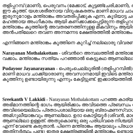
തളിപ്പറമ്പ് (മാണി), പെരുവനം (മേക്കാട്, കുട്ടഞ്ചേരി,മാണി)
ഈ കൂത്ത്. യശ:ശരീരനായ വിദൂഷകരത്നം മാണി മാധവ ചാക്യാര
ഇരുനൂറോളം മന്ത്രാങ്കം അവതരിപ്പിക്കുക എന്ന, കൂടിയാട്ട ചരി
മഹത്തായ അംഗീകാരം ആയി കണക്കാക്കപ്പെട്ടിരുന്ന തളിപ്പറമ്പ്
മന്ത്രാങ്കം കൂത്തിന്റെ അവതരണത്തിനുളള മികവിനും ആയിരുന്നു
അന്‍പതിലേറെ തവണ അന്നമന്നട ക്ഷേത്രത്തില്‍ മന്ത്രാങ്കം അവ
എന്നിങ്ങനെ മന്ത്രാങ്കം കൂത്തിനെ കുറിച്ച് നല്ലൊരു വിവര
Narayanan Mothalakottam
-
ശിവന്‍റെ അമ്പലത്തില്‍ മന്ത്രാ
വക്കാം. മന്ത്രാങ്കം സത്യം പറഞ്ഞാല്‍ കെട്ടുകഥ ആണല്ലോ
Pudayoor Jayanarayanan
-
പെരുംചെല്ലൂരിൽ (തളിപ്പറമ്പിൽ) 
മാണി മാധവ ചാക്ക്യാരാണു അവസാനമായി ഇവിടെ മന്ത്രാങ്ക
കൂത്തിനു ഉണ്ടായിരുന്നു എന്നും കേട്ടിട്ടുണ്ട്‌. ഇക്കാര്യത്
Sreekanth V Lakkidi
-
Narayanan Mothalakottam പറഞ്ഞ കാര
അഭിമാനത്തിന്റെ ഭാഗം ആയിരിക്കാം അവിടത്തെ പ്രബന്ധം പ
അവിടെയെല്ലാം പ്രതാപശാലിയായ ഒരു ബ്രാഹ്മണസ്വാധീനം കാണ
അമ്ഗുലീയാങ്കവും ആണല്ലോ. ഉദാ കൊട്ടിയൂര്‍ (ശിവന്‍, മ
ആണല്ലോ ഉള്ളത്. അതുകൊണ്ടു ഒരു പരിധിവരെ നിശ്ചയിച്ച കാ
എന്ന് വേണ്ടെ കരുതാന്‍. പിന്നെ മന്ത്രാങ്കം ആയാലും പ്രധ
അതിനര്‍ത്ഥം പണ്ടു ഇതര ക്ഷേത്രങ്ങളില്‍ മന്ത്രാങ്കം ഉണ്ടാ