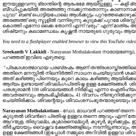
ഈയുള്ളവന്നു ഭ്രാന്തിന്റെ ആരംഭമേ ആയിട്ടുള്ളൂ. --- കളി ഭ്ര
ബീഡിപ്പുകയില്‍ അരങ്ങത്തു നടക്കുന്നതൊന്നും കാണാനാകാത്
പുവാ" ബണ്ട് പൊട്ടിയപോലെ ആള്‍ക്കൂട്ടം പുറത്തേക്കൊഴു
അരങ്ങത്ത് ഒരു സ്ടൂളില്‍ വന്നിരുന്നു കുടുമക്ക് പുറമേ ശിരസ
കൊത്തി എന്നോ ഒക്കെ തോന്നി എന്ന് വരും" എന്ന് മാത്രം ആ
ശിഷ്യനും കലാമണ്ഡലം കൃഷ്ണന്‍ നായരുടെ ഗുരുവും ആയ യുഗപ
You need to a flashplayer enabled browser to view this YouTube vide
Sreekanth V Lakkidi
-
Narayanan Mothalakottam നാരായണേട്ട
പറഞ്ഞത് ഇവിടെ എഴുതട്ടെ:
"പ്രകാശാത്മാവായ പരബ്രഹ്മം ആണ് തന്ത്രശാസ്ത്രത്തിലെ
അതിനെ മനസ്സില്‍ നിലനിര്‍ത്തി സാധന ചെയ്യുവാന്‍ ശക്തി ഇല
അത് കഴിഞ്ഞു പിന്നെയും കുറെ കാലം കഴിഞ്ഞു ആയിരിക്കണം
ആദ്യം ഉണ്ടായത് ശിവലിംഗപ്രതിഷ്ഠ ഉള്ള ക്ഷേത്രങ്ങള്‍ ശി
പരശുരാമന്‍ 108 ശിവാലയങ്ങള്‍ നിര്‍മിച്ചു എന്നാ ഐതിഹ്
അവതരണവും ആരംഭിച്ചിരിക്കാം. 41 ദിവസം നീണ്ടുനില്‍ക്കുന്
ചെയ്തിരിക്കാം. ശിവന്റെയും ശിവാംശസംഭൂതന്മാരുടെയും 
Narayanan Mothalakottam
-
ഡോ. മാധവന്‍ പറഞ്ഞത് തന്നെ ആയി
കൂടുതല്‍ ശിവന്‍റെ പ്രതിഷ്ഠ ഉള്ളവ തന്നെ ആവും എന്ന് 
ആറന്മുള, തിരുവല്ല, കുമാരനെല്ലൂര്‍, കുഴൂര്‍, മൂഴിക്കുളം, ഇരി
തീര്‍ച്ചയായും വൈഷ്ണവ ക്ഷേത്രങ്ങളിലും നടന്നിട്ടുണ്ടാവു
ഉള്ള ക്ഷേത്രങ്ങള്‍ (ഇപ്പോള്‍ നമ്മുടെ അറിവില്‍ ഉള്ളവ) ശ