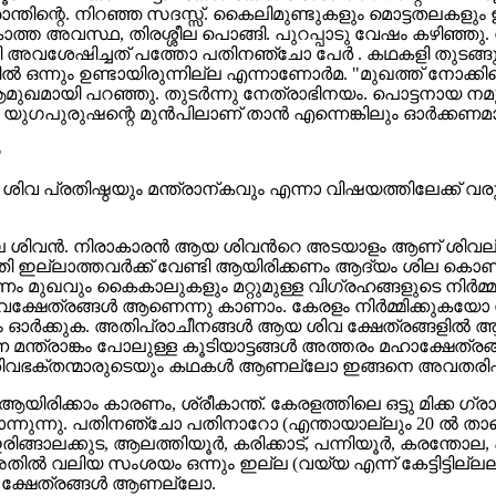
ാന്തിന്റെ. നിറഞ്ഞ സദസ്സ്. കൈലിമുണ്ടുകളും മൊട്ടതലകളും ഇരിപ
ത അവസ്ഥ, തിരശ്ശീല പൊങ്ങി. പുറപ്പാടു വേഷം കഴിഞ്ഞു. നില
കി അവശേഷിച്ചത് പത്തോ പതിനഞ്ചോ പേര്‍ . കഥകളി തുടങ്ങുന
്സില്‍ ഒന്നും ഉണ്ടായിരുന്നില്ല എന്നാണോര്‍മ. "മുഖത്ത് നോക്ക
മുഖമായി പറഞ്ഞു. തുടര്‍ന്നു നേത്രാഭിനയം. പൊട്ടനായ നമുക്
ുരുഷന്റെ മുന്‍പിലാണ് താന്‍ എന്നെങ്കിലും ഓര്‍ക്കണമായിര
o
ാ, ശിവ പ്രതിഷ്ഠയും മന്ത്രാന്കവും എന്നാ വിഷയത്തിലേക്ക് വ
 ശിവന്‍. നിരാകാരന്‍ ആയ ശിവന്‍റെ അടയാളം ആണ് ശിവലിംഗ
്ലാത്തവര്‍ക്ക് വേണ്ടി ആയിരിക്കണം ആദ്യം ശില കൊണ്ടുള്ള ശി
 മുഖവും കൈകാലുകളും മറ്റുമുള്ള വിഗ്രഹങ്ങളുടെ നിര്‍മ്മ
വക്ഷേത്രങ്ങള്‍ ആണെന്നു കാണാം. കേരളം നിര്‍മ്മിക്കുകയോ 
യം ഓര്‍ക്കുക. അതിപ്രാചീനങ്ങള്‍ ആയ ശിവ ക്ഷേത്രങ്ങളില്
ന മന്ത്രാങ്കം പോലുള്ള കൂടിയാട്ടങ്ങള്‍ അത്തരം മഹാക്ഷേത്
ശിവഭക്തന്മാരുടെയും കഥകള്‍ ആണല്ലോ ഇങ്ങനെ അവതരിപ്പിക
രിക്കാം കാരണം, ശ്രീകാന്ത്‌. കേരളത്തിലെ ഒട്ടു മിക്ക ഗ്രാ
തോന്നുന്നു. പതിനഞ്ചോ പതിനാറോ (എന്തായാല്ലും 20 ല്‍ ത
ങ്ങാലക്കുട, ആലത്തിയൂര്‍, കരിക്കാട്‌, പന്നിയൂര്‍, കരന്തോല, പയ
ം, അതില്‍ വലിയ സംശയം ഒന്നും ഇല്ല (വയ്യ എന്ന് കേട്ടിട്ടി
ിവ ക്ഷേത്രങ്ങള്‍ ആണല്ലോ.