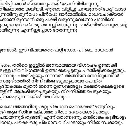
്പിടങ്ങള്‍ മിക്കവാറും കയ്യടക്കിയിരിക്കുന്നു.
ക്കാത്ത കയ്യടി. ആരോ വിളിച്ചു പറയുന്നത് കേട്ട് 'വാടാ
്നതിനു മുന്‍പോ പിന്‍പോ ഓര്‍മ്മയില്ല. മാധവചാക്യാര്
ിക്കൊണ്ടിരുന്നാല്‍ ഒരു പക്ഷി വരുന്നുവെന്നോ പാമ്പിനെ
കുണ്ടോ വല്ലതും മനസ്സിലാകുന്നു.. പരീക്ഷിത് തമ്പുരാന്റെ
ുന്നു എന്ന് ഇപ്പോള്‍ തോന്നുന്നു
രുമ്പോള്‍, ഈ വിഷയത്തെ പറ്റി ഡോ. പി. കെ. മാധവന്‍
ം. തന്‍റെ ഉള്ളില്‍ മനോമയമായ വിഗ്രഹം ഉണ്ടാക്കി
വലിംഗങ്ങള്‍ ഉണ്ടാക്കപ്പെട്ടതും പ്രതിഷ്ഠിക്കപ്പെട്ടതും.
ാണവും പ്രതിഷ്ഠയും നടന്നത്. അങ്ങിനെ നോക്കുമ്പോള്‍
സമുദ്രത്തില്‍ നിന്ന് വീണ്ടെടുക്കുകയോ ചെയ്ത
‍ ആദ്യകാലം മുതല്‍ തന്നെ ഉത്സവങ്ങളും ക്ഷേത്രകലകളുടെ
രങ്ങളില്‍ ആരംഭിക്കപ്പെടുകയും നിലനിര്ത്തപെടുകയും
്കപ്പെടുന്നവയില്‍ അധികവും."
മ ക്ഷേത്രങ്ങളിലും മറ്റു പ്രധാന മഹാക്ഷേത്രങ്ങളിലും
ാഴെ) ആണ് ശിവനല്ലാത്ത ഗ്രാമ ദേവതകള്‍ (പന്തളം,
്യന്നൂര്‍ തുടങ്ങി) എന്ന് തോന്നുന്നു. മന്ത്രാങ്കം കൂടിയാട്ടം
ല്ലല്ലോ). പക്ഷെ ഒരു പ്രധാന വഴിപാടായും നിര്‍ബന്ധമായും