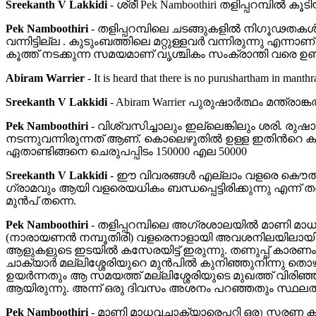
Sreekanth V Lakkidi
-
ശ്രീ Pek Namboothiri തളിപ്പറമ്പില്‍ ക
Pek Namboothiri
-
തളിപ്പറമ്പിലെ ചടങ്ങുകളില്‍ നിഗൂഢതകള്
വന്നിട്ടില്ല . കുടുംബത്തിലെ മറ്റുള്ളവര്‍ വന്നിരുന്നു എന്
കൂത്ത്‌ നടക്കുന്ന സമയമാണ് വൃശ്ചികം സംക്രാന്തി വരെ ഉണ്ട്.
Abiram Warrier
-
It is heard that there is no purushartham in manth
Sreekanth V Lakkidi
-
Abiram Warrier പുരുഷാര്‍ത്ഥം മന്ത്രാ
Pek Namboothiri
-
വിശ്വസിച്ചാലും ഇല്ലെങ്കിലും ശരി. രുഷാര്
നടന്നുവന്നിരുന്നത് ആണ്. കൊലെഴുതില്‍ ഉള്ള ഇതിന്‍റെ കണക്
ഏതാണ്ടിങ്ങനെ ചെരുപപ്പിടം 150000 എല 50000
Sreekanth V Lakkidi
-
ഈ വിവരങ്ങള്‍ എല്ലാം വളരെ കൌതുകം ഉ
ഗ്രാമവും ആയി വളരെയധികം ബന്ധപ്പെട്ടിരിക്കുന്നു എന്
മുന്‍പ് തന്നെ.
Pek Namboothiri
-
തളിപ്പറമ്പിലെ അഗ്രശാലയില്‍ മാണി മാധവചാ
(നാരായണന്‍ നമ്പൂതിരി) വളരെനാളായി അവശനിലയിലായിരുന്ന
ആളുകളുടെ ഇടയില്‍ കസേരയിട്ട് ഇരുന്നു. തണുപ്പ് കാരണം
ചാക്യാര്‍ മല്ലിശ്ശേരിയുറെ മുന്‍പില്‍ കുനിഞ്ഞുനിന്നു തൊഴുതു
ഉയര്‍ന്നതും ആ സമയത്ത് മല്ലിശ്ശേരിയുടെ മുഖത്ത് വിരിഞ്ഞ
ആയിരുന്നു. അന്ന് ഒരു ദിവസം അശനം പറഞ്ഞതും സ്ഥലത്തില്ല
Pek Namboothiri
-
മാണി മാധവചാക്യാരെപ്പറ്റി ഒരു സ്മരണ ക