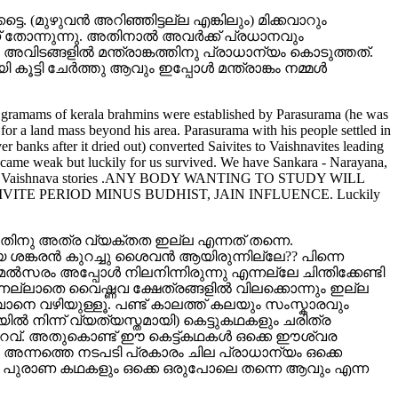
ടെ. (മുഴുവന്‍ അറിഞ്ഞിട്ടല്ല എങ്കിലും) മിക്കവാറും
ന്ന് തോന്നുന്നു. അതിനാല്‍ അവര്‍ക്ക് പ്രധാനവും
അവിടങ്ങളില്‍ മന്ത്രാങ്കത്തിനു പ്രാധാന്യം കൊടുത്തത്.
ട്ടി ചേര്‍ത്തു ആവും ഇപ്പോള്‍ മന്ത്രാങ്കം നമ്മള്‍
4 gramams of kerala brahmins were established by Parasurama (he was
for a land mass beyond his area. Parasurama with his people settled in
 banks after it dried out) converted Saivites to Vaishnavites leading
came weak but luckily for us survived. We have Sankara - Narayana,
art took up Vaishnava stories .ANY BODY WANTING TO STUDY WILL
E PERIOD MINUS BUDHIST, JAIN INFLUENCE. Luckily
ം അതിനു അത്ര വ്യക്തത ഇല്ല എന്നത് തന്നെ.
ങ്കരന്‍ കുറച്ചു ശൈവന്‍ ആയിരുന്നില്ലേ?? പിന്നെ
സരം അപ്പോള്‍ നിലനിന്നിരുന്നു എന്നല്ലേ ചിന്തിക്കേണ്ടി
ന്നല്ലാതെ വൈഷ്ണവ ക്ഷേത്രങ്ങളില്‍ വിലക്കൊന്നും ഇല്ല
നതാവാനെ വഴിയുള്ളൂ. പണ്ട് കാലത്ത് കലയും സംസ്കാരവും
ില്‍ നിന്ന് വ്യത്യസ്തമായി) കെട്ടുകഥകളും ചരിത്ര
ുറവ്. അതുകൊണ്ട് ഈ കെട്ട്കഥകള്‍ ഒക്കെ ഈശ്വര
യും അന്നത്തെ നടപടി പ്രകാരം ചില പ്രാധാന്യം ഒക്കെ
ളും പുരാണ കഥകളും ഒക്കെ ഒരുപോലെ തന്നെ ആവും എന്ന