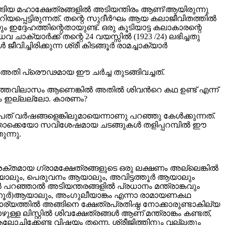
) തുടങ്ങിയ മഹാക്ഷേത്രങ്ങളില്‍ അടിയന്തിരം ആണ്/ആയിരുന്നു
്പെട്ടിരുന്നത്. തന്റെ സുദീര്‍ഘം ആയ കലാജീവിതത്തില്‍
യും ഇദ്ദേഹത്തിന്റെതായുണ്ട്. ഒരു കൂടിയാട്ട കലാകാരന്റെ
ക്യാര്‍ക്ക് തന്റെ 24 വയസ്സില്‍ (1923 /24) ലഭിച്ചതു
ചിരിക്കുന്ന ശ്രീ കിടങ്ങൂര്‍ രാമച്ചാക്യാര്‍
ല്‍ അതി പ്രൌഢമായ ഈ ചര്‍ച്ച തുടങ്ങിവച്ചത്.
 മത്തവിലാസം ആണെങ്കില്‍ അതില്‍ ശിവന്‍റെ കഥ ഉണ്ട് എന്ന്
ന്യം ഇല്ലല്ലോ. കാരണം?
അൻപത്‌ വർഷങ്ങളെങ്കിലുമായെന്നാണു പറഞ്ഞു കേൾക്കുന്നത്‌.
‌ എന്തൊക്കെയോ സവിശേഷമായ ചടങ്ങുകൾ തളിപ്പറമ്പിൽ ഈ
ുന്നു.
 ശക്തമായ ഗ്രാമക്ഷേത്രങ്ങളുടെ ഒരു ലക്ഷണം അല്ലെങ്കില്‍
 ആയാലും, പെരുവനം ആയാലും, അവിട്ടത്തൂര്‍ ആയാലും
റഞ്ഞാല്‍ അടിയന്തരങ്ങളില്‍ പ്രധാനം മന്ത്രാങ്കവും
മന്നൂര്‍)ആയാലും, അംഗുലീയാങ്കം എന്നാ രാമായണകഥ
ര്യത്തില്‍ അങ്ങിനെ ക്ഷേത്രപ്രതിഷ്ഠ നോക്കാരുണ്ടാകില്യ
ലിസ്റ്റില്‍ ശിവക്ഷേത്രങ്ങള്‍ ആണ് മന്ത്രാങ്കം കണ്ടത്,
ന് ആലോചിക്കേണ്ട വിഷയം തന്നെ. ശ്രീജിത്തിനും വല്ലതും