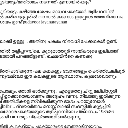
യാട്ടം/മന്ത്രാങ്കം നടന്നത് എന്നായിരിക്കും?
ൂടിയാട്ടം കഴിഞ്ഞ ശേഷം മാധവചാക്യാര്‍ തളിപറമ്പില്‍
തൊഴല്‍ കരിവെള്ളൂരില്‍ വന്നാല്‍ കാണാം ഇപ്പോള്‍ മത്തവിലാസം
യം ഉണ്ട് pudayoor jayanarayanan
‍ ബാക്കി ഉള്ളൂ .. അതിനു പകരം നിരവധി പേക്കഥകള്‍ ഉണ്ട്.
്തില്‍ തളിപ്പറമ്പിലെ കുറുമാത്തൂര്‍ നായ്കരുടെ ഇല്ലത്ത്
്ടതായി പറഞ്ഞിട്ടുണ്ട് . ചെലവിന്‍റെ കണക്കു
 പ്രതിപാദിക്കുന്ന പല കഥകളും ഭവനങ്ങളും പെരിഞ്ചേല്ലൂര്‍
നെ ആയിരുന്നുവല്ലോ ഈ കലകളുടെ ആസ്ഥാനം, കുലശേഖരനും
ം, ഞാന്‍ ഓര്‍ക്കുന്നു . എളെടത്തു ചിറ്റു മല്ലിശ്ശേരി
് ഉറക്കാതെയാവണം അദ്ദേഹം വന്നു. നിലത്തു ഇരിക്കുന്ന
് അതിഥികളെ സ്വീകരിക്കുന്ന ഭാഗം പറയുമ്പോള്‍
ല".. ദ്വയാര്‍ത്ഥം മനസ്സിലാക്കി സദസ്സില്‍ കൂട്ടച്ചിരി
 ദാമോദരചാക്യാരുടെ തളിപ്പറമ്പിലെ പ്രബന്ധം 1985/86
ി വന്നതും വ്യക്തമായി ഓര്‍ക്കുന്നു.
ഹാളില്‍ കഥകളിയും ചാക്യാരുടെ നേത്രാഭിനയവും.