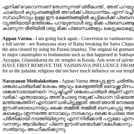
എനിക്ക് വേറൊന്നാണ് തോന്നുന്നത് ശ്രീകാന്ത്‌., അത് പറയുമ്പോ
ചാക്യാര്‍ കുടുംബങ്ങളില്‍ അവര്‍ക്ക് പ്രാധാന്യം എന്ന് വച്ച
സ്വാധീനവും ഉള്ള ഈ ക്ഷേത്രങ്ങളില്‍ കുട്ടികള്‍ക്ക് പ്രബ
വൃത്തിയായി മന്ത്രാങ്കം പറയുമ്പോള്‍ ഒട്ടു മിക്ക പ്രബന്ധങ്ങ
കാണുന്ന രീതിയില്‍ (ഒട്ടു മിക്ക പ്രബന്ധങ്ങളും കെട്ടുകഥക
Appan Varma
-
I am going back again - Conversion to vaishnavism 
a full saivite - see Ramayana story of Rama breaking the Saiva Chapa 
the area cleared by using his Parasu (mazhu). The original 64 gramams 
to major catastrophes to brahminism such as that happened in Sukha
Ayyappa, Ghandakarna etc etc temples in Kerala. Arts were of sai
HAVE FIRST REMOVE THE VAISHNAVA INFLUENCE FROM O
for us the judaistic religions did not have much influence on our templ
Narayanan Mothalakottam
-
Appan Varma അപ്പേട്ട ഈ ചരിത
ശങ്കരാചാര്യര്‍ക്ക് ശേഷം ആവും കേരളത്തില്‍ വൈഷ്ണവിസം
ശങ്കരനാരായണനെ 'സൃഷ്ടിച്ചത്' ശങ്കരാചാര്യര്‍ ആണ് എന്നു
വരിക? എന്തായാലും അത് പോട്ടെ നമുക്ക് പ്രധാന വിഷയത്തില
മന്ത്രാങ്കത്തിന് എന്നാണ് ധരിചിട്ടുള്ളത്. അത് ഞാന്‍ നേര
ഈശ്വരാരാധനയും ഒക്കെ തമ്മില്‍ തമ്മില്‍ ബന്ധപ്പെട്ടു ആണല
കഥകളും (ഇന്നത്തെ നോവലും നാടകവും ഒക്കെ പോലെ തന്നെ
പ്രീതിക്കായി നടത്തിയിരുന്നു എന്ന് നിരീക്കാന്‍ പറ്റുമോ
വന്നതും ആവില്ലേ? പിന്നെ ഈശ്വരന്മാര്‍ക്ക് (കേള്‍ക
സത്യവും അംഗീകരിക്കുന്നു.