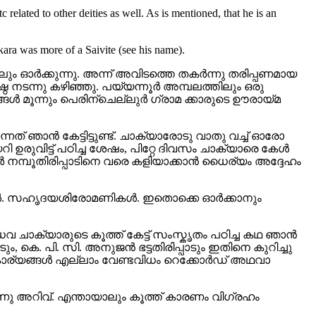
tc related to other deities as well. As is mentioned, that he is an
ara was more of a Saivite (see his name).
ം ഓര്‍ക്കുന്നു. അന്ന് അവിടത്തെ തകര്‍ന്നു തരിപ്പണമായ
നടന്നു കഴിഞ്ഞു. പയ്യന്നൂര്‍ അമ്പലത്തിലും ഒരു
ങ്ങള്‍ മൂന്നും പെരിന്ചെല്ലുര്‍ ഗ്രാമ ക്കാരുടെ ഊരായ്മ
ുന്നത് ഞാന്‍ കേട്ടിട്ടുണ്ട്. ചാക്യാരോടു വാതു വച്ച് ഓരോ
 ഉരുവിട്ട് പഠിച്ച ശേഷം, പിറ്റേ ദിവസം ചാക്യാരെ കേള്‍
ര്‍ നമ്പൂതിരിപ്പാടിനെ വരെ കളിയാക്കാന്‍ ധൈര്യം അദ്ദേഹം
ികള്‍. സഹൃദയശിരോമണികള്‍. ഇതൊക്കെ ഓര്‍ക്കാനും
വ ചാക്യാരുടെ കൂത്ത് കേട്ട് സംസ്കൃതം പഠിച്ച കഥ ഞാന്‍
ടും, കെ. പി. സി. അനുജന്‍ ഭട്ടതിരിപ്പാടും ഇതിനെ കുറിച്ചു
ാര്യങ്ങള്‍ എല്ലാം വേണ്ടവിധം റെക്കോര്‍ഡ്‌ അഥവാ
നാണു അറിവ്. എന്തായാലും കൂത്ത് കാരണം വിഗ്രഹം