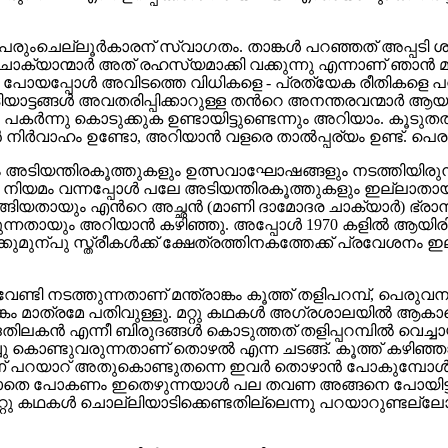
ക് പെരുംചെല്ലൂര്‍കാരന് സ്വാഗതം. താങ്കള്‍ പറഞ്ഞത് അപ്പട
യാന്മാര്‍ അത് രഹസ്യമാക്കി വക്കുന്നു എന്നാണ് ഞാന്‍ മനസ്
മ്പില്‍ പോയപ്പോള്‍ അവിടത്തെ വിധികളെ - പ്രത്യേക രീതികളെ 
ടിയാട്ടങ്ങള്‍ അവതരിപ്പിക്കാറുള്ള തന്‍റെ അനന്തരവന്മാര്‍ ആ
ര്‍ന്നു കൊടുക്കുക ഉണ്ടായിട്ടുണ്ടെന്നും അറിയാം. കൂടുതല്‍
്‍വാഹം ഉണ്ടോ, അറിയാന്‍ വളരെ താല്‍പ്പര്യം ഉണ്ട്. പെരും
 അടിയന്തിരകൂത്തുകളും ഉത്സവാഘോഷങ്ങളും നടത്തിയിരുന്നത് ക
 നിയമം വന്നപ്പോള്‍ പലേ അടിയന്തിരകൂത്തുകളും ഇല്ലാതായി. 
്ങിയതായും എന്‍റെ അച്ഛന്‍ (മാണി ദാമോദര ചാക്യാര്‍) ഭ്രാന
നതായും അറിയാന്‍ കഴിഞ്ഞു. അപ്പോള്‍ 1970 കളില്‍ ആയിരിക്
ുന്പു സ്ത്രീകള്‍ക്ക് ക്ഷേത്രത്തിനകത്തേക്ക് പ്രവേശനം ഇല്ല
േണ്ടി നടത്തുന്നതാണ് മന്ത്രാങ്കം കൂത്ത്‌ തളിപറമ്പ്, പെരുവന
ത്രാങ്കം മാത്രമേ പതിവുള്ളു. മറ്റു കഥകള്‍ അഗ്രശാലയില്‍ ആകാ
ിലകന്‍ എന്നീ ബിരുദങ്ങള്‍ കൊടുത്തത് തളിപ്പറമ്പില്‍ വെച്ചാ
്ചു കൊണ്ടുവരുന്നതാണ് തൊഴല്‍ എന്ന ചടങ്ങ്. കൂത്ത്‌ കഴിഞ്ഞാ
നാണ് പറയാറ് അതുകൊണ്ടുതന്നെ ഇവര്‍ തൊഴാന്‍ പോകുമ്പോള്‍ 
പെടാതെ പോകണം ഇതെഴുന്നയാള്‍ പല തവണ അങ്ങനെ പോയിട്ടുണ്ട്.
്റു കഥകള്‍ ചൊല്ലിയാടിക്കെണ്ടതില്ലെന്നു പറയാറുണ്ടല്ലോ