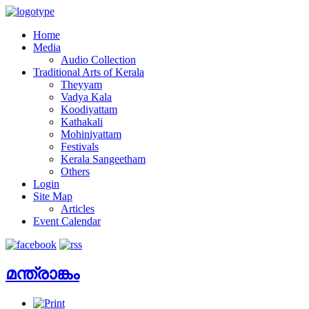
Home
Media
Audio Collection
Traditional Arts of Kerala
Theyyam
Vadya Kala
Koodiyattam
Kathakali
Mohiniyattam
Festivals
Kerala Sangeetham
Others
Login
Site Map
Articles
Event Calendar
മന്ത്രാങ്കം