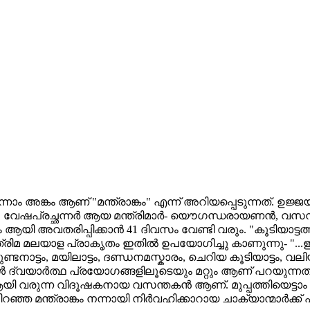
 അങ്കം ആണ് "മന്ത്രാങ്കം" എന്ന് അറിയപ്പെടുന്നത്. ഉജ്
 വേഷപ്രച്ഛന്നര്‍ ആയ മന്ത്രിമാര്‍- യൌഗന്ധരായണന്‍, വസ
്‍ണം ആയി അവതരിപ്പിക്കാന്‍ 41 ദിവസം വേണ്ടി വരും. "കൂടി
ത്രിമ മലയാള പ്രാകൃതം ഇതില്‍ ഉപയോഗിച്ചു കാണുന്നു- "...
കുണ്ടനാട്ടം, മയിലാട്ടം, ദണ്ഡനമസ്കാരം, ചെറിയ കൂടിയാട്ടം, 
ദ്വയാര്‍ത്ഥ പ്രയോഗങ്ങളിലൂടെയും മറ്റും ആണ് പറയുന്നത്.
ആയി വരുന്ന വിദൂഷകനായ വസന്തകന്‍ ആണ്. മുപ്പത്തിയെട്ട
റഞ്ഞ മന്ത്രാങ്കം നന്നായി നിര്‍വഹിക്കാറായ ചാക്യാന്മാര്‍ക