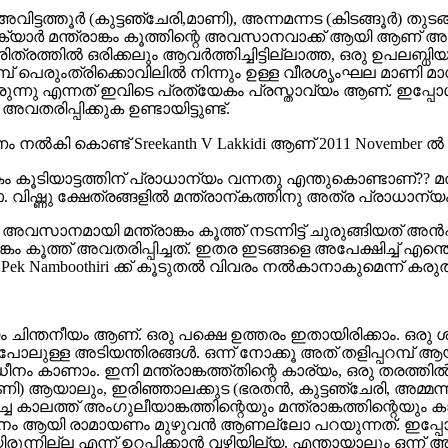
, അവിട്ടത്തൂര്‍ (കുട്ടഞ്ചേരി,മാണി), അന്നമന്നട (കിടങ്ങൂര്‍
്‍ മന്ത്രാങ്കം കൂത്തിന്റെ അവസാനവാക്ക് ആയി ആണ് അറിയപ
ത്രത്തില്‍ ഒരിക്കലും ആവര്‍ത്തിച്ചിട്ടില്ലാത്ത, ഒരു ഉപലബ്ധി
 പെരുംത്രിക്കൊവിലില്‍ നിന്നും ഉള്ള വീരശൃംഘല മാണി മാധവ ചാ
 എന്നത് ഇവിടെ പ്രത്യേകം പ്രസ്താവ്യം ആണ്. ഇപ്പോള്‍ ജീവിച്
തരിപ്പിക്കുക ഉണ്ടായിട്ടുണ്ട്.
ണം നല്‍കി കൊണ്ട് Sreekanth V Lakkidi ആണ് 2011 November 
ങ്കം കൂടിയാട്ടത്തിന് പ്രാധാന്യം വന്നതു എന്തുകൊണ്ടാണ്??
. വിഷ്ണു ക്ഷേത്രങ്ങളില്‍ മന്ത്രാന്കത്തിനു അത്ര പ്രാധാ
അവസാനമായി മന്ത്രാങ്കം കൂത്ത്‌ നടന്നിട്ട്‌ ചുരുങ്ങിയത്‌ 
ം കൂത്ത്‌ അവതരിപ്പിച്ചത്‌. ഇതര ഇടങ്ങളെ അപേക്ഷിച്ച്
തിൽ Pek Namboothiri ക്ക്‌ കൂടുതൽ വിവരം നൽകാനാകുമെന്ന് കരുത
്യം ചിന്തനീയം ആണ്. ഒരു പക്ഷെ ഉത്തരം ഇതായിരിക്കാം. ഒരു
ോലുള്ള അടിയന്തിരങ്ങള്‍. ഒന്ന് നോക്കൂ അത് തളിപ്പറമ്പ്
ാം. ഇനി മന്ത്രാങ്കത്ത്തിന്റെ കാര്യം, ഒരു തരത്തില്‍ പ
ാണി) ആയാലും, ഇരിഞ്ഞാലക്കുട (ഭരതന്‍, കുട്ടഞ്ചേരി, അമ്
ലത്ത് അംഗുലീയാങ്കത്തിന്റെയും മന്ത്രാങ്കത്തിന്റെയും കാ
ാനം ആയി രാമായണം മുഴുവന്‍ ആണല്ലോ പറയുന്നത്. ഇപ്പോഴുള്ള 
യിരുന്നില്ല എന്ന് ഉറപ്പിക്കാന്‍ വഴിയില്യ. എന്തായാലും ഒന്