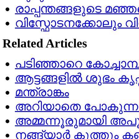
രാപ്പന്തങ്ങളുടെ മഞ്ഞ
വിസ്ഫോടനക്കോലും 
Related Articles
പടിഞ്ഞാറെ കോച്ചാമ്പിള
ആട്ടങ്ങളില്‍ ശുഭം കൃഷ്
മന്ത്രാങ്കം
അറിയാതെ പോകുന്ന 
അമ്മന്നൂരുമായി അ
നങ്ങ്യാർ കൂത്തും ക