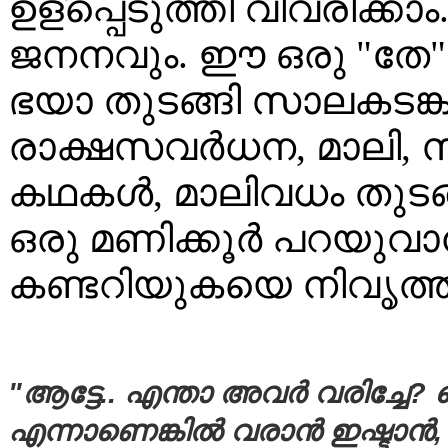
ഉള്പ്പെടുത്തി വിവരിക്ക
ജനനവും. ഈ ഒരു "തേ" എ
ഭയാ തുടങ്ങി സാലകടങ്കടാ
രാക്ഷസവര്‍ധന, മാലി, 
കഥകള്‍, മാലിവധം തുടങ
ഒരു മണിക്കൂര്‍ പറയു
കണ്ടറിയുകയെ നിവൃത്തി
"ആട്ടേ.. എന്താ അവര്‍ വരിച്ചേ?
എന്നാണെങ്കില്‍ വരാന്‍ ഇഷ്ടാന്‍,