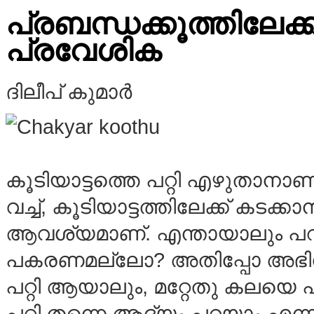
പ്രബന്ധക്കൂത്തിലേക
പ്രവേശിക
ദിലീപ് 
കൂടിയാട്ടത്തെ പറ്റി എഴുതാനാ
വച്ച്, കൂടിയാട്ടത്തിലേക്ക് കടക്ക
ആവശ്യമാണ്‌. എന്തായാലും പറ
പകരണമല്ലോ? അതിപ്പോ അഭിനയ
പറ്റി ആയാലും, മറ്റേതു കലയെ 
പറ്റി തന്നെ ആദ്യം പറയാം എന്