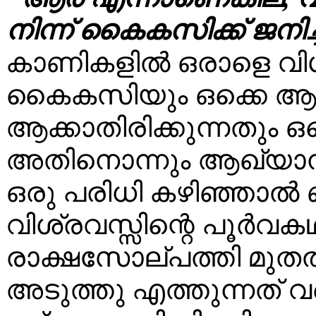
നിന്ന് കൈകസിക്ക് ജനിച
കാണികളില്‍ ഒരാളെ വിശ
കൈകസിയും ഒക്കെ ആക്
ആക്കാതിരിക്കുന്നതും ഒ
അതിനൊന്നും ആഖ്യാന
ഒരു പരിധി കഴിഞ്ഞാല്‍ ബ
വിശ്രവസ്സിന്റെ പൂര്‍വക
രാക്ഷസോല്പത്തി മുതല
അടുത്തു എത്തുന്നത