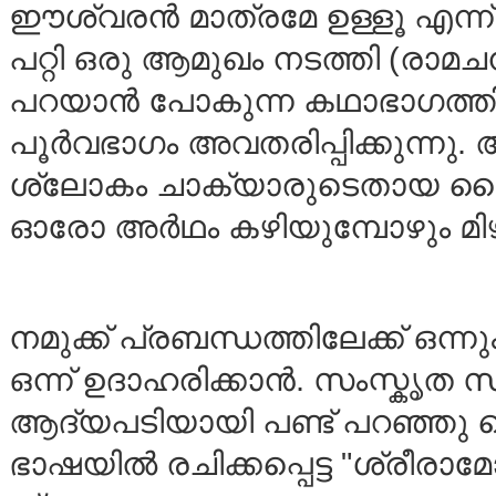
ഈശ്വരന്‍ മാത്രമേ ഉള്ളൂ എന്ന
പറ്റി ഒരു ആമുഖം നടത്തി (ര
പറയാന്‍ പോകുന്ന കഥാഭാഗത്തില
പൂര്‍വഭാഗം അവതരിപ്പിക്കുന്
ശ്ലോകം ചാക്യാരുടെതായ ശൈലി
ഓരോ അര്‍ഥം കഴിയുമ്പോഴും മിഴാ
നമുക്ക് പ്രബന്ധത്തിലേക്ക് 
ഒന്ന് ഉദാഹരിക്കാന്‍. സംസ്കൃത
ആദ്യപടിയായി പണ്ട് പറഞ്ഞു 
ഭാഷയില്‍ രചിക്കപ്പെട്ട "ശ്രീ