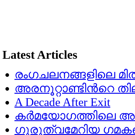
Latest Articles
രംഗചലനങ്ങളിലെ മിതത
അരനൂറ്റാണ്ടിൻറെ തി
A Decade After Exit
കർമയോഗത്തിലെ അഷ
ഗുരുത്വമേറിയ ഗമക