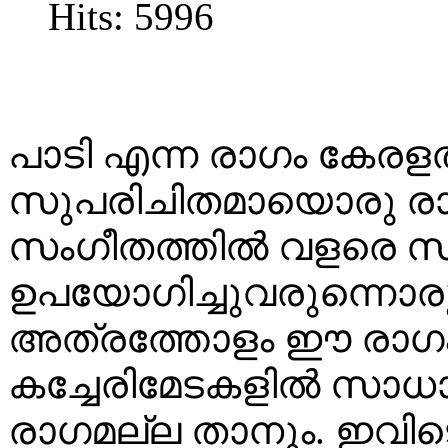
Hits: 5996
പാടി എന്ന രാഗം കേരള
സുപരിചിതമായൊരു രാ
സംഗീതത്തിൽ വളരെ 
ഉപയോഗിച്ചുവരുന്നൊരു
അത്രത്തോളം ഈ രാഗം
കച്ചേരിമേടകളിൽ സാധാ
രാഗമല്ല താനും. ഇവിടെ