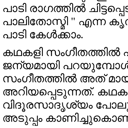
പാടി രാഗത്തിൽ ചിട്ടപ്പ
പാലിതോസ്മി " എന്ന 
പാടി കേൾക്കാം.
കഥകളി സംഗീതത്തിൽ 
ജന്യമായി പറയുമ്പോൾ
സംഗീതത്തിൽ അത് മാ
അറിയപ്പെടുന്നത്. കഥകള
വിദൂരസാദൃശ്യം പോലു
അടുപ്പം കാണിച്ചുകൊണ്ട