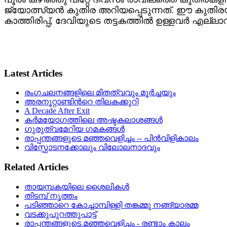
ജ്യോത്സ്യന്‍ കുതിര അറിയപ്പെടുന്നത്. ഈ കുതി
കാത്തിരിപ്പ്, ദേവിയുടെ തട്ടകത്തില്‍ ഉള്ളവര്‍ എല്ലാവ
Latest Articles
രംഗചലനങ്ങളിലെ മിതത്വവും മൂർച്ചയും
അരനൂറ്റാണ്ടിൻറെ തിലകക്കുറി
A Decade After Exit
കർമയോഗത്തിലെ അഷ്ടകലാശങ്ങൾ
ഗുരുത്വമേറിയ ഗമകങ്ങൾ
രാപ്പന്തങ്ങളുടെ മഞ്ഞവെളിച്ചം -- പിൻവിളികാലം
വിസ്ഫോടനക്കോലും വിലോലനാദവും
Related Articles
തായമ്പകയിലെ ശൈലികള്‍
തിടമ്പ് നൃത്തം
പടിഞ്ഞാറെ കോച്ചാമ്പിള്ളി തങ്കമ്മു നങ്ങ്യാരമ്മ
വടക്കുപുറത്തുപാട്ട്
രാപ്പന്തങ്ങളുടെ മഞ്ഞവെളിച്ചം - രണ്ടാം കാലം