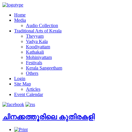
Home
Media
Audio Collection
Traditional Arts of Kerala
Theyyam
Vadya Kala
Koodiyattam
Kathakali
Mohiniyattam
Festivals
Kerala Sangeetham
Others
Login
Site Map
Articles
Event Calendar
ചിനക്കത്തൂരിലെ കുതിരകളി