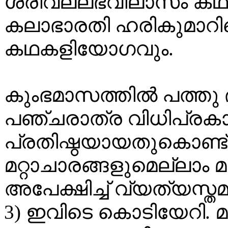
ശ്രീവല്ലഭവിലാസം ക
കലാഭാരതി ഹരികുമാറിന
കഥകളിയോഗവും.
കുംഭമാസത്തിൽ പത്തു 
പഞ്ചരാത്ര വിധിപ്രകാ
പ്രതിഷ്ഠയായതുകൊണ്ട്
മറ്റാചാരങ്ങളുമെല്ലാം മ
അപേക്ഷിച്ച് വ്യത്യസ്തമ
3) ഇവിടെ കൊടിയേറി. മാർ