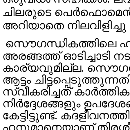
ചിലരുടെ പെർഫൊമെൻസ് 
അറിയാതെ നിലവിളിച്ചു
സൌഗന്ധികത്തിലെ ഹനു
അരങ്ങത്ത് ഓടിച്ചാടി നടന
കാര്യവുമില്ല. സൌഗന
ആട്ടം ചിട്ടപ്പെടുത്തുന്നത
സ്വീകരിച്ചത് കാർത്ത
നിർദ്ദേശങ്ങളും ഉപദേശങ
കേട്ടിട്ടുണ്ട്. കദളീവനത്
ഹനുമാനെയാണ് തിരശ്ശീ