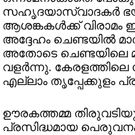
സഹൃദയാസ്വാദകര്‍ ഭയപ്
ആശങ്കകള്‍ക്ക് വിരാമം ഇട
അദ്ദേഹം ചെണ്ടയില്‍ മാത്
അതോടെ ചെണ്ടയിലെ മ
വളര്‍ന്നു. കേരളത്തിലെ ക
എല്ലാം തൃപ്പേക്കുളം പ
ഊരകത്തമ്മ തിരുവടിയ
പ്രസിദ്ധമായ പെരുവന