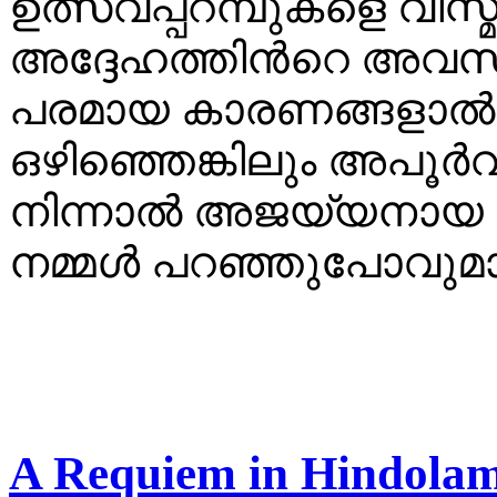
ഉത്സവപ്പറമ്പുകളെ വിസ്
അദ്ദേഹത്തിന്‍റെ അവ
പരമായ കാരണങ്ങളാല്‍ രം
ഒഴിഞ്ഞെങ്കിലും അപൂര്‍വ
നിന്നാല്‍ അജയ്യനായ
നമ്മള്‍ പറഞ്ഞുപോവുമാ
A Requiem in Hindola