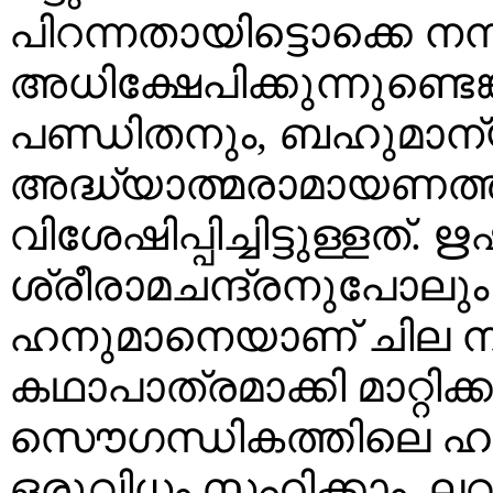
പിറന്നതായിട്ടൊക്കെ നമ
അധിക്ഷേപിക്കുന്നുണ്ടെങ
പണ്ഡിതനും, ബഹുമാന
അദ്ധ്യാത്മരാമായണത
വിശേഷിപ്പിച്ചിട്ടുള്ളത്
ശ്രീരാമചന്ദ്രനുപോലും
ഹനുമാനെയാണ് ചില നടന്
കഥാപാത്രമാക്കി മാറ്റിക്
സൌഗന്ധികത്തിലെ ഹന
ഒരുവിധം സഹിക്കാം.