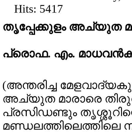
Hits: 5417
തൃപ്പേക്കുളം അച്യുത മാ
പ്രൊഫ. എം. മാധവന്‍കുട
(അന്തരിച്ച മേളവാദ്യകുല
അച്യുത മാരാരെ തിരുവ
പ്രസിഡണ്ടും തൃശ്ശൂറിന
മണ്ഡലത്തിലെത്തിലെ നി