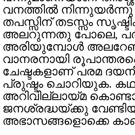
വനത്തിൽ നിന്നുയർന്ന
തപസ്സിന് തടസ്സം സൃഷ്ടി
അലറുന്നതു പോലെ, പർ
അരിയുമ്പോൾ അലറേണ്ട
വാനരനായി രൂപാന്തരപ്പ
ചേഷ്ടകളാണ് പരമ ദയന
പ്രുഷ്ടം ചൊറിയുക. കഥാ
അറിവില്ലായ്മ കൊണ
ജനശ്രദ്ധയ്ക്കു വേണ
അഭാസങ്ങളൊക്കെ കാണിക