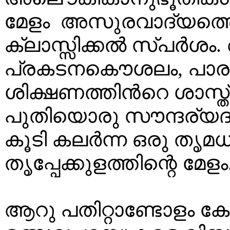
മേളം അസുരവാദ്യത്തെ
ക്ലാസ്സിക്കല്‍ സ്പര്
പ്രകടനകൌശലം, പാരമ്പര
ശിക്ഷണത്തിന്‍റെ ശാസ്
പുതിയൊരു സൗന്ദര്യദര്
കൂടി കലര്‍ന്ന ഒരു തൃ
തൃപ്പേക്കുളത്തിന്റെ മേളം
ആറു പതിറ്റാണ്ടോളം ക