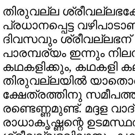
തിരുവല്ല ശ്രീവല്ലഭക്
പ്രധാനപ്പെട്ട വഴിപാട
ദിവസവും ശ്രീവല്ലഭന
പാരമ്പര്യം ഇന്നും നില
കഥകളിക്കും, കഥകളി കല
തിരുവല്ലയിൽ യാതൊരു
ക്ഷേത്രത്തിനു സമീപത
രണ്ടെണ്ണമുണ്ട്. മദ്ദള 
രാധാകൃഷ്ണന്റെ ഉടമസ്ഥ