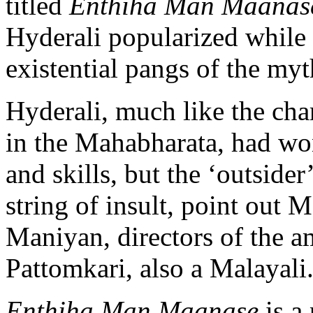
titled
Enthiha Man Maanas
Hyderali popularized while
existential pangs of the my
Hyderali, much like the char
in the Mahabharata, had won 
and skills, but the ‘outside
string of insult, point out
Maniyan, directors of the a
Pattomkari, also a Malayali
Enthiha Man Maanase
is a 