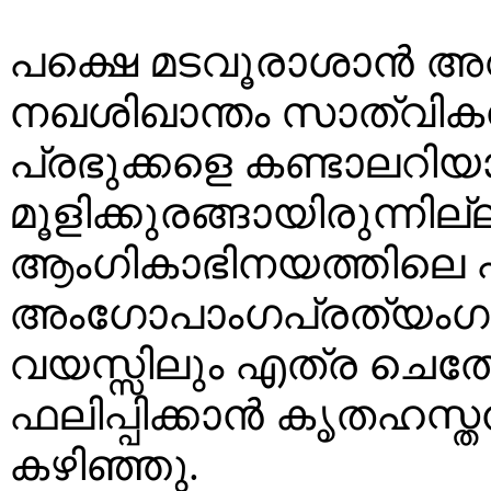
പക്ഷെ മടവൂരാശാൻ അവത
നഖശിഖാന്തം സാത്വികനാ
പ്രഭുക്കളെ കണ്ടാലറിയാത
മൂളിക്കുരങ്ങായിരുന്നില
ആംഗികാഭിനയത്തിലെ പ്
അംഗോപാംഗപ്രത്യംഗ
വയസ്സിലും എത്ര ചെത
ഫലിപ്പിക്കാൻ കൃതഹസ
കഴിഞ്ഞു.