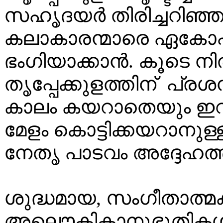
സഹൃദയര്‍ തിരിച്ചറിഞ്ഞു
കലാകാരന്മാരെ ഏകോപിപ്
ഭംഗിയാക്കാന്‍. കൂടെ നി
തൃപ്പേക്കുളത്തിന് പ്രശ
കാലം കയറാതെയും ഇറങ്ങ
മേളം കൊട്ടിക്കയറാനു
നേതൃ പാടവം അദ്ദേഹത്ത
ശുദ്ധമായ, സംഗീതാത്
അലൌകികാനുഭൂതികള്‍