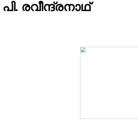
പി. രവീ