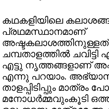
കഥകളിയിലെ കലാശങ്
പ്രഥമസ്ഥാനമാണ്
അഷ്ടകലാശത്തിനുള്ളത്
ചമ്പതാളത്തിൽ ചവിട്ടി എ
എട്ടു നൃത്തങ്ങളാണ് 
എന്നു പറയാം. അഭ്യാ
താളപ്പിടിപ്പും മാത്രം പ
മനോധർമ്മവുംകൂടി ഒത്