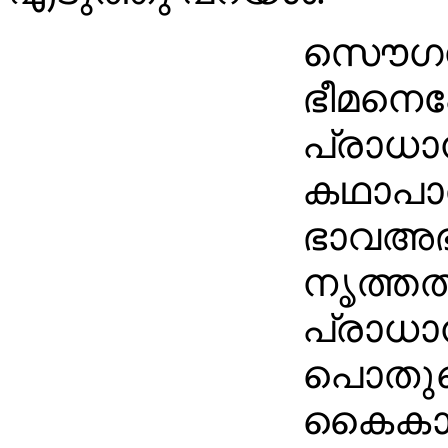
സൌഗന്
ഭീമനെ
പ്രാധാ
കഥാപാ
ഭാവഅഭി
നൃത്തത
പ്രാധാ
പൊതുവ
കൈകാര