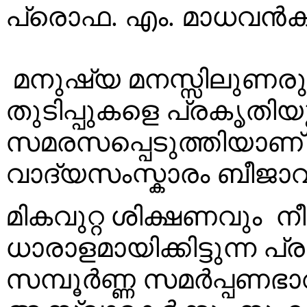
പ്രൊഫ. എം. മാധവന്‍കുട്
മനുഷ്യ മനസ്സിലുണരു
തുടിപ്പുകളെ പ്രകൃതി
സമരസപ്പെടുത്തിയാണ് 
വാദ്യസംസ്കാരം ബീജാവാ
മികവുറ്റ ശിക്ഷണവും ന
ധാരാളമായിക്കിട്ടുന്ന
സമ്പൂര്‍ണ്ണ സമര്‍പ്പണഭ