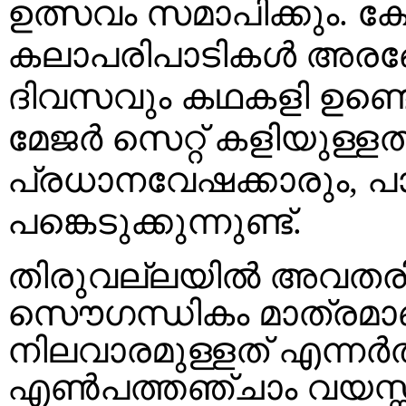
ഉത്സവം സമാപിക്കും. ക
കലാപരിപാടികൾ അരങ്ങേ
ദിവസവും കഥകളി ഉണ്ടെങ
മേജർ സെറ്റ് കളിയുള്ളത്
പ്രധാനവേഷക്കാരും, പാട
പങ്കെടുക്കുന്നുണ്ട്.
തിരുവല്ലയിൽ അവതരിപ്
സൌഗന്ധികം മാത്രമാണ
നിലവാരമുള്ളത് എന്നർത്
എണ്‍പത്തഞ്ചാം വയസ്സ