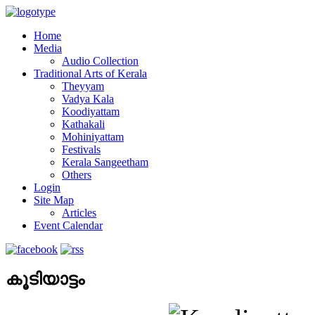
Home
Media
Audio Collection
Traditional Arts of Kerala
Theyyam
Vadya Kala
Koodiyattam
Kathakali
Mohiniyattam
Festivals
Kerala Sangeetham
Others
Login
Site Map
Articles
Event Calendar
കൂടിയാട്ടം