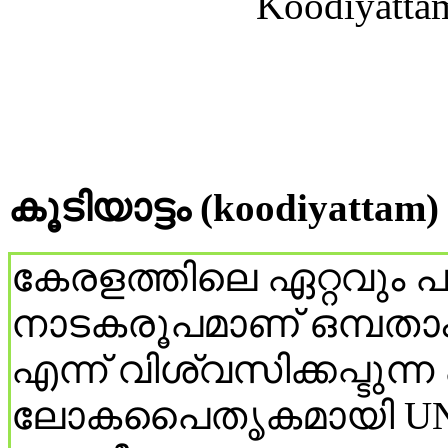
കൂടിയാട്ടം (koodiyattam)
കേരളത്തിലെ ഏറ്റവും 
നാടകരൂപമാണ് ഒമ്പതാം ന
എന്ന് വിശ്വസിക്കപ്ടുന്ന 
ലോകപൈതൃകമായി UNE