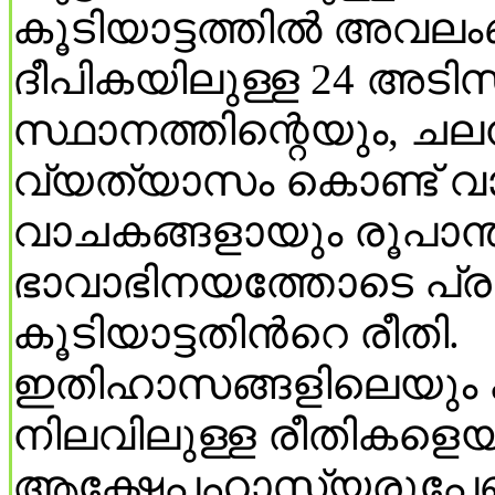
കൂടിയാട്ടത്തില്‍ അവലംബ
ദീപികയിലുള്ള 24 അട
സ്ഥാനത്തിന്റെയും, ച
വ്യത്യാസം കൊണ്ട് വാ
വാചകങ്ങളായും രൂപാന്
ഭാവാഭിനയത്തോടെ പ്രദര്
കൂടിയാട്ടതിന്‍റെ രീതി.
ഇതിഹാസങ്ങളിലെയും 
നിലവിലുള്ള രീതികളെയ
ആക്ഷേപഹാസ്യരൂപേണ സ