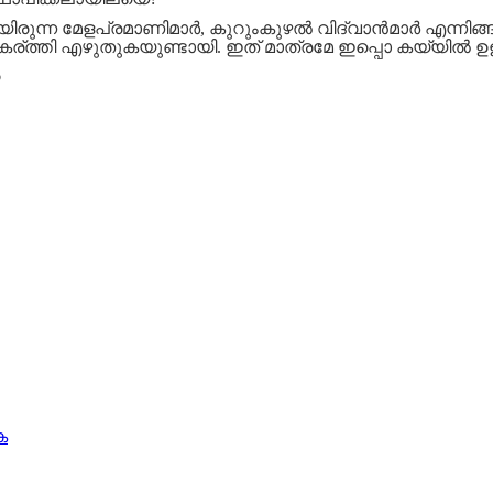
ിരുന്ന മേളപ്രമാണിമാർ, കുറുംകുഴൽ വിദ്വാൻമാർ എന്നി
്തി എഴുതുകയുണ്ടായി. ഇത് മാത്രമേ ഇപ്പൊ കയ്യിൽ ഉള്
o
ക