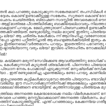
ൂതന്‍ കഥ പറഞ്ഞു കൊടുക്കുന്ന സങ്കേതമാണ്. തപസ്വികള്‍ അ
ദേശം കൊണ്ട് ഉണ്ടാക്കീട്ടുള്ള സങ്കേതം. സൂതനെ കൊണ്ട് ദ
ര:ഛെദം ചെയ്തത്രേ
,
ബ്രാഹ്മണ സദസ്സില്‍ അവരെക്കാള്‍ ഔന്ന
ള് മാത്രമേ പീഠത്തിലിരിക്കൂ ബാക്കിയെല്ലാവരും നിലത്താ
് കഥകളാണ് പറയുക.
മേല്പ്പത്തുരാണ് പ്രബന്ധങ്ങള്‍ ഉണ്ടാക്കീത്
്കിറങ്ങിയത്. രണ്ടുമായിട്ടു നല്ല മാറ്റണ്ട്. ഇതിനു പ്രത്യേകി
ും ല്യേ
?
ആ ചരിത്രം കേള്‍ക്കാം ന്ന് ആഗ്രഹിച്ചു വരണോരാ
്പോ എന്താ പറ്റീത്ന്ന്ച്ചാല്‍ ആ ബഹളങ്ങള്‍ക്കിടയില്‍ ഇതും ക
 ഇതിനെടെല് വര്‍ത്തമാനം പറയും. ഇതെന്തിനാ പറേണതു ന്ന് ചോ
ഇഷ്ടായില്യാന്നു വരും ല്യേ
?
ഇവിടെ ഹിതാഹിതം നോക്കലില
ല്‍?
. കയ്ക്കണ മരുന്ന് സേവിക്കേണ്ട ആവശ്യത്തിനു രോഗിക്ക് 
ം
,
കേള്‍ക്കുന്നവര്‍ കൂടുതല്‍ ശ്രദ്ധിക്കാന്‍. പിന്നെന്താ പ്രയോജ
ന നേരം പോക്കായി എടുക്കുന്നത്. മനുഷ്യര്‍ക്ക്‌ രസിക്ക
. ഇത് രണ്ടുമൊഴിച്ചു എന്തെങ്കിലും ണ്ടോ പറയൂ
,
കാണില്ല
പ്പോഴത്തെ കുട്ടികള്‍ക്കാവുമ്പോ അത്ര പ്രയാസം ണ്ടാവില്യ
 വരില്യ. ഈ സംസാരിക്കുന്നതിനിടക്ക് ആരെങ്കിലും എന്തെങ്കില
മലേല് അങ്ങനെ ണ്ടായിട്ട്ണ്ട്. കൂത്തിനായുള്ള പ്രത്യേക മുട
.കൂത്തിലെ അന്നത്തെ കേമന്മാരോക്കെ നല്ല വിമര്‍ശകരാണ്. നേരം
‍ അവരെ പറഞ്ഞു മനസ്സിലാക്കലാണ് അന്നത്തെ വിമര്‍ശനം. മ
് കൊടുത്തിട്ടുണ്ട്‌.. എന്ത് പറഞ്ഞാലും കേക്കന്ന്യേ ഗതീ
്ഥാപിക്കലായില്യെ
?