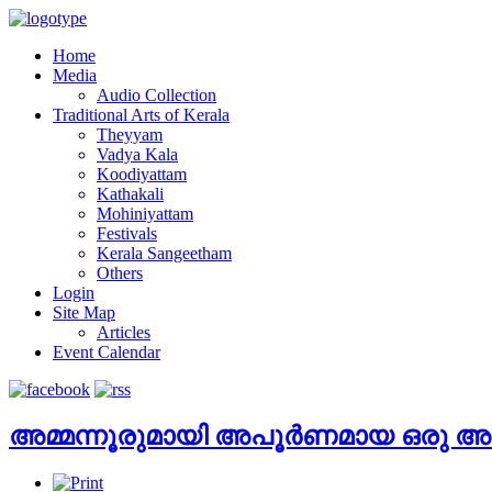
Home
Media
Audio Collection
Traditional Arts of Kerala
Theyyam
Vadya Kala
Koodiyattam
Kathakali
Mohiniyattam
Festivals
Kerala Sangeetham
Others
Login
Site Map
Articles
Event Calendar
അമ്മന്നൂരുമായി അപൂർണമായ ഒരു അ