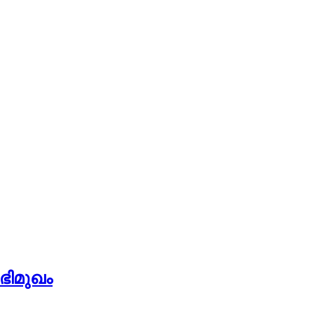
ഭിമുഖം