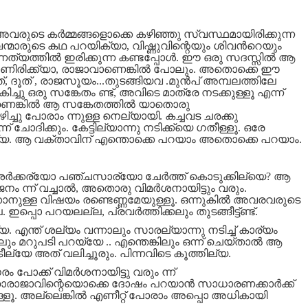
വരുടെ കര്‍മ്മങ്ങളൊക്കെ കഴിഞ്ഞു സ്വസ്ഥമായിരിക്കുന്ന
േവന്മാരുടെ കഥ പറയിക്യാ
,
വിഷ്ണുവിന്റെയും ശിവന്‍റെയും
ത്യത്തില്‍ ഇരിക്കുന്ന കണ്ടപ്പോള്‍. ഈ ഒരു സദസ്സില്‍ ആ
ണിരിക്ക്യാ
,
രാജാവാണെങ്കില്‍ പോലും. അതൊക്കെ ഈ
‌
,
ദൂത്
,
രാജസൂയം...തുടങ്ങിയവ .മുന്‍പ് അമ്പലത്തിലേ
ച്ചു ഒരു സങ്കേതം ണ്ട്
,
അവിടെ മാത്രേ നടക്കുള്ളൂ എന്ന്
ണെങ്കില്‍ ആ സങ്കേതത്തില്‍ യാതൊരു
ഴിച്ചു പോരാം ന്നുള്ള നെല്യായി. കച്ചവട ചരക്കു
ദിക്കും. കേട്ടില്യാന്നു നടിക്ക്യെ ഗതീള്ളൂ. ഒരേ
്യ. ആ വക്താവിന് എന്തൊക്കെ പറയാം അതൊക്കെ പറയാം.
ശര്‍ക്കര്യോ പഞ്ചസാര്യോ ചേര്‍ത്ത് കൊടുക്കില്യെ
?
ആ
നം ന്ന് വച്ചാല്‍
,
അതൊരു വിമര്‍ശനായിട്ടും വരും.
ാനുള്ള വിഷയം രണ്ടെണ്ണമേയുള്ളൂ. ഒന്നുകില്‍ അവരവരുടെ
. ഇപ്പൊ പറയലല്ല
,
പ്രവര്‍ത്തിക്കലും തുടങ്ങീട്ട്ണ്ട്.
. എന്ത് ശല്യം വന്നാലും സാരല്യാന്നു നടിച്ച് കാര്യം
ും മറുപടി പറയ്യേ .. എന്തെങ്കിലും ഒന്ന് ചെയ്താല്‍ ആ
ീല്യേ അത് വലിച്ചൂരും. പിന്നവിടെ കൂത്തില്യ.
 പോക്ക് വിമര്‍ശനായിട്ടു വരും ന്ന്
ഹാരാജാവിന്റെയൊക്കെ ദോഷം പറയാന്‍ സാധാരണക്കാര്‍ക്ക്
ള്ളൂ. അല്ലെങ്കില്‍ എണീറ്റ്‌ പോരാം അപ്പൊ അധികായി