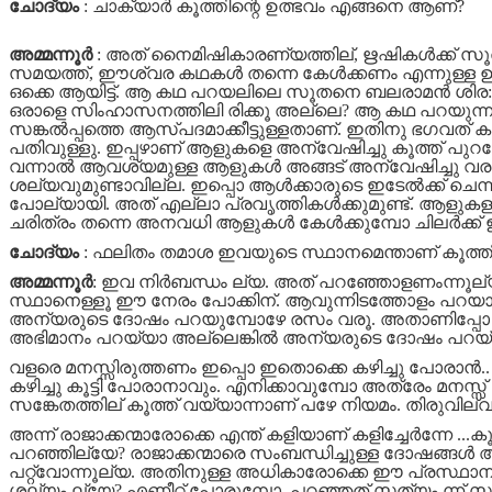
ചോദ്യം
: ചാക്യാര്‍ കൂത്തിന്റെ ഉത്ഭവം എങ്ങനെ ആണ്
?
അമ്മന്നൂർ
: അത് നൈമിഷികാരണ്യത്തില്
,
ഋഷികള്‍ക്ക് സ
സമയത്ത്
,
ഈശ്വര കഥകള്‍ തന്നെ കേള്‍ക്കണം എന്നുള്ള ഉദ്
ഒക്കെ ആയിട്ട്. ആ കഥ പറയലിലെ സൂതനെ ബലരാമന്‍ ശി
ഒരാളെ സിംഹാസനത്തിലി രിക്കൂ അല്ലെ
?
ആ കഥ പറയുന്ന ആ
സങ്കല്‍പ്പത്തെ ആസ്പദമാക്കീട്ടുള്ളതാണ്. ഇതിനു ഭഗവത
പതിവുള്ളു. ഇപ്പഴാണ് ആളുകളെ അന്വേഷിച്ചു കൂത്ത്‌ പുറത്തേക
വന്നാല്‍ ആവശ്യമുള്ള ആളുകള്‍ അങ്ങട് അന്വേഷിച്ചു വര
ശല്യവുമുണ്ടാവില്ല. ഇപ്പൊ ആള്‍ക്കാരുടെ ഇടേല്‍ക്ക് ചെന്നപ
പോല്യായി. അത് എല്ലാ പ്രവൃത്തികള്‍ക്കുമുണ്ട്. ആളുകളും
ചരിത്രം തന്നെ അനവധി ആളുകള്‍ കേള്‍ക്കുമ്പോ ചിലര്‍ക്ക് 
ചോദ്യം
: ഫലിതം തമാശ ഇവയുടെ സ്ഥാനമെന്താണ് കൂത്തി
അമ്മന്നൂർ
: ഇവ നിര്‍ബന്ധം ല്യ. അത് പറഞ്ഞോളണംന്നൂല്യ
സ്ഥാനെള്ളൂ ഈ നേരം പോക്കിന്. ആവുന്നിടത്തോളം പറയാ
അന്യരുടെ ദോഷം പറയുമ്പോഴേ രസം വരൂ. അതാണിപ്പോ പ്രധാ
അഭിമാനം പറയ്യാ അല്ലെങ്കില്‍ അന്യരുടെ ദോഷം പറയ്യാ .
വളരെ മനസ്സിരുത്തണം ഇപ്പൊ ഇതൊക്കെ കഴിച്ചു പോരാന്‍.. ഇ
കഴിച്ചു കൂട്ടി പോരാനാവും. എനിക്കാവുമ്പോ അത്രേം മനസ്സ്
സങ്കേതത്തില് കൂത്ത് വയ്യാന്നാണ് പഴേ നിയമം. തിരുവില്വാ
അന്ന് രാജാക്കന്മാരോക്കെ എന്ത് കളിയാണ് കളിച്ചേര്‍ന്നേ ..
പറഞ്ഞില്യേ
?
രാജാക്കന്മാരെ സംബന്ധിച്ചുള്ള ദോഷങ്ങള്
പറ്റ്വോന്നൂല്യ. അതിനുള്ള അധികാരോക്കെ ഈ പ്രസ്ഥാനത്തിന
ശല്യം ല്യേ
?
എണീറ്റ്‌ പോരുമ്പോ
,
പറഞ്ഞത് സത്യം ന്ന് സ