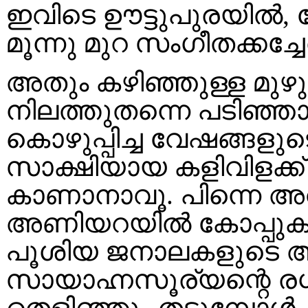
ഇവിടെ ഊട്ടുപുരയിൽ, 
മൂന്നു മുറ സംഗീതക്കച്ചേ
അതും കഴിഞ്ഞുള്ള മുഴ
നിലത്തുതന്നെ പടിഞ്ഞാ
കൊഴുപ്പിച്ച വേഷങ്ങളുട
സാക്ഷിയായ കളിവിളക്ക്
കാണാനാവൂ. പിന്നെ അവക
അണിയറയിൽ കോപ്പുകള
പൂശിയ ജനാലകളുടെ അഴ
സായാഹ്നസൂര്യന്റെ രശ
തെളിഞ്ഞും തട്ടുമ്പോൾ 