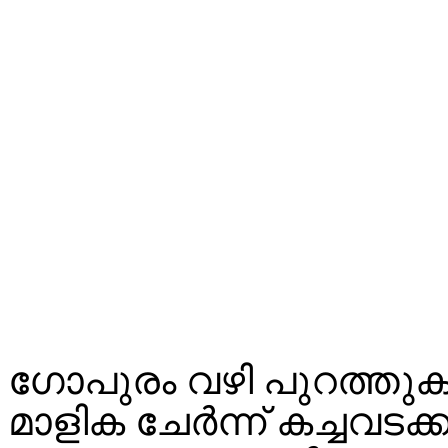
ഗോപുരം വഴി പുറത്തു
മാളിക ചേർന്ന് കച്ചവടക്