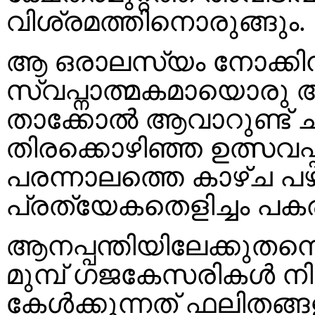
വിശ്രമത്തിനൊരുങ്ങും. 
ആ ഒരാലസ്യം നോക്കിനി
സ്വപ്നാത്മകമായൊരു അ
താക്കോൽ ആവാറുണ്ട് 
തിരക്കൊഴിഞ്ഞ ഉത്സവപ്
പരന്നാലത്തെ കാഴ്ച 
പ്രത്യേകതെളിച്ചം പക
ആനപ്പന്തിയിലേക്കുതന്
മുമ്പ് ഗജകേസരികൾ നിരന
കേൾക്കുന്നത് ഫലിതങ്ങ