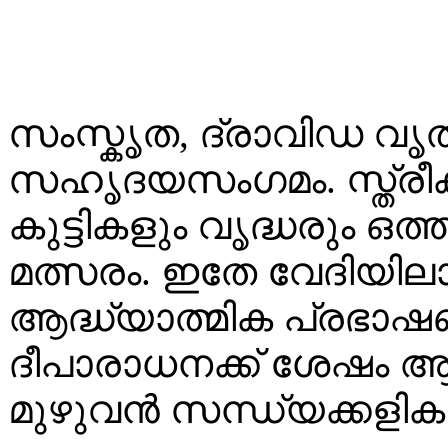
സംസ്കൃത, ദ്രാവിഡ വൃത
സഹൃദയസംഗമം. സ്ത്രീക
കുട്ടികളും വൃദ്ധരും 
മത്സരം. ഇതേ വേദിയിലാ
ആദ്ധ്യാത്മിക പ്രഭാഷ
ദീപാരാധനക്ക് ശേഷം ആനപ
മുഴുവൻ സന്ധ്യക്കളിക