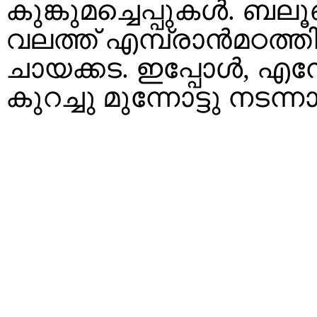
കുങ്കുമച്ചെപ്പുകൾ. ബലൂണ്‍
വലത്ത് എമ്പ്രാൻമഠത്തി
ചായക്കട. ഇപ്പോൾ, എന്
കുറച്ചു മുന്നോട്ടു നടന