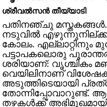
ശ്രീവൽസൻ
പതിനഞ്ചു മസ്തകങ്ങൾ.
നടുവിൽ എഴുന്നുനില്ക്ക
കോലം. എല്ലാറ്റിനും മു
പട്ടാപകലൊരു പൂരാന്ത
ശരിയാണ്: വൃശ്ചികം മ
വെയിലിനാണ് വിശേഷകാന
അടുത്തിടെയായി പ്രത്യ
തോന്നിപ്പോവാറുണ്ട്. ആ
തഴകൾക്ക് അഭിമുഖമായ