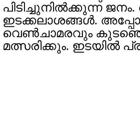
പിടിച്ചുനിൽക്കുന്ന ജന
ഇടക്കലാശങ്ങൾ. അപ്പ
വെണ്‍ചാമരവും കുടഞ്ഞെ
മത്സരിക്കും. ഇടയിൽ പ്