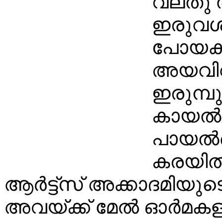
വലതു ത
ഇരുവശ
പോയകാല
അയവിറ
ഇരുമ്പ
കായൽത
പായൽക്ക
കരയി
ആർട്ട്സ് അക്കാദമിയുടെ പ
അവയ്ക്ക് മേൽ ഓർമകള