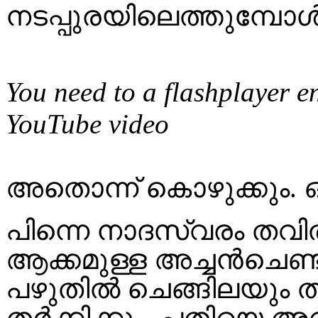
നടപ്പുരയിലെത്തുമ്പോൾ
You need to a flashplayer e
YouTube video
അതൊന്ന് കൊഴുക്കും. ഒ
പിന്നെ നാദസ്വരം തവ
ആക്കമുള്ള അച്ചൻചെണ്
പഴുതിൽ ചെങ്ങിലയും ത
തർക്കിക്കും. പതിയെ അ