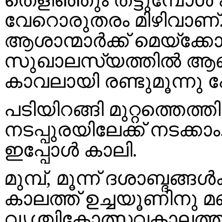
വേറൊരുതരം മിഴിവാണ്.
ആശാന്മാർക്ക് മെയ്ക്കോ
സുഖാലസ്യത്തിൽ ആണ
കാവലായി രണ്ടുമൂന്നു 
പടിയിറങ്ങി മുറ്റത്തെത്
നടപ്പുരയിലേക്ക് നടക്ക
ഇപ്പോൾ കാലി.
മുമ്പ്, മൂന്ന് ദശാബ്ദങ്ങൾ
കാലത്ത് ഉച്ചയൂണിനു മണ
വൃശ്ചികോത്സവകാലത്ത