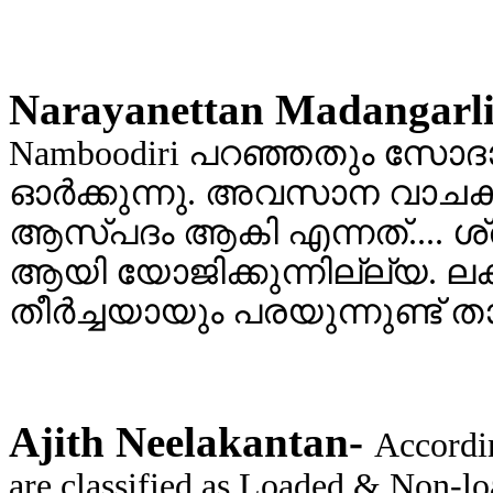
Narayanettan Madangarli
Namboodiri പറഞ്ഞതും സോ
ഓര്‍ക്കുന്നു. അവസാന വാച
ആസ്പദം ആകി എന്നത്.... ശ
ആയി യോജിക്കുന്നില്ല്യ. ലക്ഷ
തീര്‍ച്ചയായും പരയുന്നുണ്ട് താ
Ajith Neelakantan-
Accordi
are classified as Loaded & Non-l