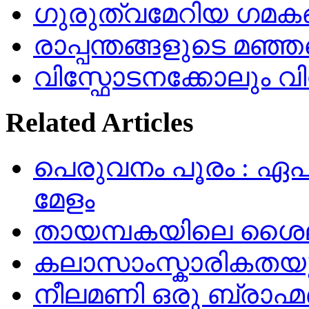
ഗുരുത്വമേറിയ ഗമക
രാപ്പന്തങ്ങളുടെ മഞ്ഞ
വിസ്ഫോടനക്കോലും 
Related Articles
പെരുവനം പൂരം : ഏപ്രി
മേളം
തായമ്പകയിലെ ശൈല
കലാസാംസ്കാരികതയുട
നീലമണി ഒരു ബ്രാഹ്