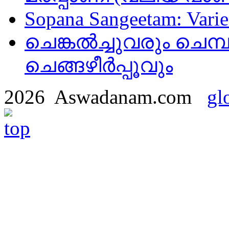
Sopana Sangeetam: Varied
ചെങ്കൽച്ചുവരും ചെമ്പ
ചെങ്ങഴീർപ്പൂവും
2026 Aswadanam.com
gl