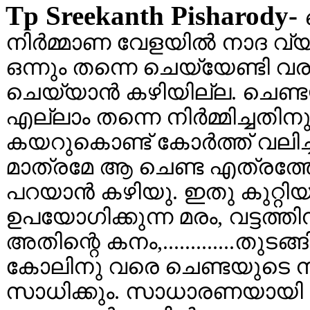
Tp Sreekanth Pisharody-
നിര്‍മ്മാണ വേളയില്‍ നാദ വ്
ഒന്നും തന്നെ ചെയ്യേണ്ടി വരാ
ചെയ്യാന്‍ കഴിയില്ല. ചെണ്ടയ
എല്ലാം തന്നെ നിര്‍മ്മിച്ച
കയറുകൊണ്ട് കോര്‍ത്ത്‌ വലിച്ച
മാത്രമേ ആ ചെണ്ട എത്രത്തോള
പറയാന്‍ കഴിയു. ഇതു കുറ്റി
ഉപയോഗിക്കുന്ന മരം, വട്ടത്ത
അതിന്റെ കനം,.............തുടങ
കോലിനു വരെ ചെണ്ടയുടെ നാ
സാധിക്കും. സാധാരണയായി ചെണ