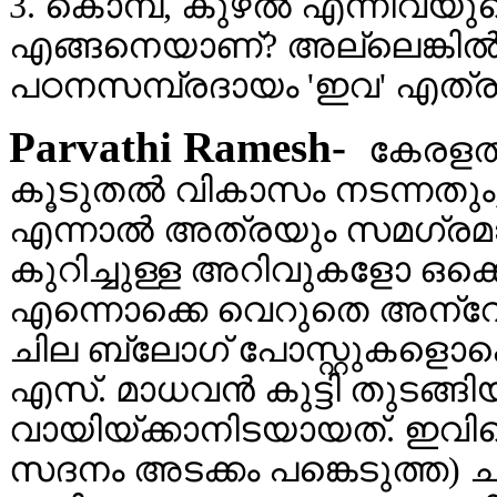
3. കൊമ്പ്, കുഴല്‍ എന്നിവയ
എങ്ങനെയാണ്? അല്ലെങ്കില്‍
പഠനസമ്പ്രദായം 'ഇവ' എത്രത
Parvathi Ramesh-
കേരളത്
കൂടുതല്‍ വികാസം നടന്നതും, 
എന്നാല്‍ അത്രയും സമഗ്രമ
കുറിച്ചുള്ള അറിവുകളോ ഒക്ക
എന്നൊക്കെ വെറുതെ അന്വേഷിയ
ചില ബ്ലോഗ്‌ പോസ്റ്റുകളൊക്കെ
എസ്‌. മാധവന്‍ കുട്ടി തുടങ്ങ
വായിയ്ക്കാനിടയായത്‌. ഇവിട
സദനം അടക്കം പങ്കെടുത്ത) ചര്‍ച