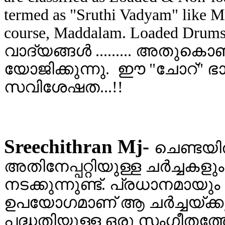
termed as "Sruthi Vadyam" like M
course, Maddalam. Loaded Drums
വാദ്യങ്ങള്‍ ......... അതുകൊ
യോജിക്കുന്നു. ഈ "ചോറ്" ഭ
സവിശേഷത...!!
Sreechithran Mj-
ചെണ്ടയിൽ
അതിനേപ്പറ്റിയുള്ള ചർച്ച
നടക്കുന്നുണ്ട്. പ്രധാനമാ
ഉപയോഗമാണ് ആ ചർച്ചയ്ക്ക
പദ്ധതിയുള്ള ഒരു സംഗീതത്