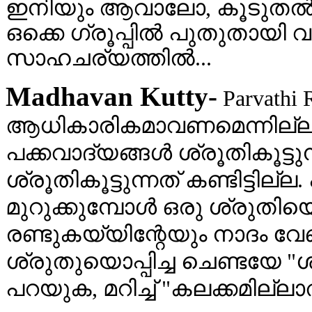
ഇനിയും ആവാലോ, കൂടുതല്‍ 
ഒക്കെ ഗ്രൂപ്പില്‍ പുതുതായി വ
സാഹചര്യത്തില്‍...
Madhavan Kutty-
Parvathi
ആധികാരികമാവണമെന്നില്ല. ഒര
പക്കവാദ്യങ്ങൾ ശ്രൂ‍തികൂട്ട
ശ്രൂതികൂട്ടുന്നത് കണ്ടിട്ടില്
മുറുക്കുമ്പോൾ ഒരു ശ്രുതിയൊപ
രണ്ടുകയ്യിന്റേയും നാദം വ
ശ്രുതുയൊപ്പിച്ച ചെണ്ടയേ "
പറയുക, മറിച്ച് "കലക്കമില്ല