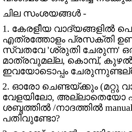
ചില സംശയങ്ങള്‍ -
1. കേരളീയ വാദ്യങ്ങളില്‍ പൊത
എത്രത്തോളം പ്രസക്തി ഉണ്ട്
സ്വതവേ 'ശ്രുതി ചേരുന്ന' 
മാത്രവുമല്ല, കൊമ്പ്, കുഴല്
ഇവയോടൊപ്പം ചേരുന്നുണ്ടല
2. ഓരോ ചെണ്ടയ്ക്കും (മറ്റു 
വേളയിലോ, അല്ലാതെയോ ഏതെ
ശബ്ദത്തില്‍ /നാദത്തില്‍ ma
പതിവുണ്ടോ?