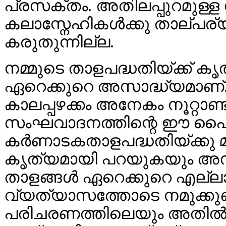
പ്രസക്തം. അതിലപ്പുറമുള്ള 
കലാസ്നേഹികൾക്കു താല്പര്
കരുതുന്നില്ല.
നമ്മുടെ താളപദ്ധതിയ്ക്ക് കൃ
ഏറെക്കുറെ അസാദ്ധ്യമാണ്
കാലപ്പഴക്കം അനേകം നൂറ്റാണ
സംഘവാദനത്തിന്റെ ഈ പൈതൃ
കർണാടകതാളപദ്ധതിയ്ക്കു
കൃത്യമായി പറയുകയും അസ
താളങ്ങൾ ഏറെക്കുറെ എല്ല
വ്യത്യാസത്തോടെ നമുക്കുണ
പരിചരണത്തിലെയും അതിൽതന്ന