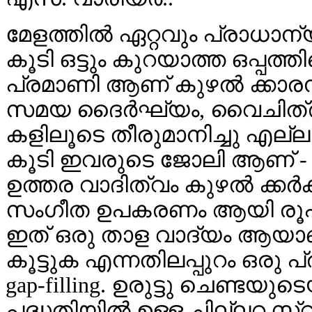
മേളത്തില്‍ ഏറ്റവും പ്രാധാന
കൂടി ഒട്ടും കുറയാത്ത ഒപ്പത്
പ്രമാണി ആണ് കുഴല്‍ ക്കാര
സമയ ദൈര്‍ഘ്യം, വൈചിത്ര്യ
കളിലൂടെ തീരുമാനിച്ചു എല്ലാര
കൂടി ഇവരുടെ ജോലി ആണ് - വാസ്
ഉത്തര വാദിത്വം കുഴല്‍ ക്കര്‍
സംഗീത ഉപകരണം ആയി രൂപം മാ
ഇത് ഒരു താള വാദ്യം ആയാണ് ന
കൂട്ടുക എന്നതിലപ്പുറം ഒരു പ്
gap-filling. ഉരുട്ടു ചെണ്ടയു
പദ്ധതിയില്‍ ഉള്ള ചില്ലറ സ്വര