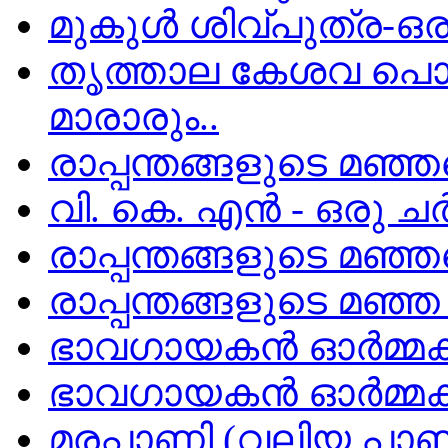
മുകുൾ ശിവ്പുത്ര-ഒരു
തൃത്താല കേശവ പൊതു
മാരാരും..
രാപ്പന്തങ്ങളുടെ മഞ്ഞവ
വി. കെ. എൻ - ഒരു ചർ
രാപ്പന്തങ്ങളുടെ മഞ്ഞ
രാപ്പന്തങ്ങളുടെ മഞ്
ഭാവഗായകന്‍ ഓര്‍മ്മക
ഭാവഗായകന്‍ ഓര്‍മ്മകള
മരപ്പാണി (വലിയ പാണ