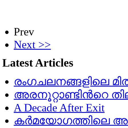
Prev
Next >>
Latest Articles
രംഗചലനങ്ങളിലെ മിതത
അരനൂറ്റാണ്ടിൻറെ തി
A Decade After Exit
കർമയോഗത്തിലെ അഷ