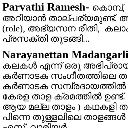
Parvathi Ramesh-
കൊമ്പ്,
അറിയാന്‍ താല്പര്യമുണ്ട്. അ
(role), അഭ്യസന രീതി, കലാക
പ്രസക്തി തുടങ്ങി...
Narayanettan Madangarl
കലകള്‍ എന്ന് ഒരു അഭിപ്രായ
കര്‍ണാടക സംഗീതത്തിലെ താള 
കര്‍ണാടക സമ്പ്രദായത്തില്‍
കേരള താള ക്രമത്തില്‍ ഉണ്ട്. 
ആയ മല്ല താളം ) കഥകളി താളങ്
പിന്നെ തുള്ളലിലെ താളങ്ങള്‍ 
എസ്. വാരിയര്‍..