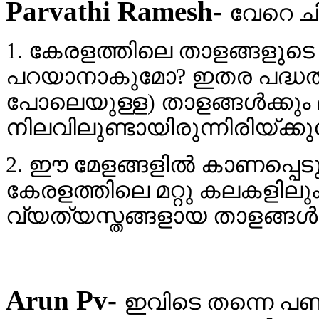
Parvathi Ramesh-
വേറെ ച
1. കേരളത്തിലെ താളങ്ങളുടെ
പറയാനാകുമോ? ഇതര പദ്ധതിക
പോലെയുള്ള) താളങ്ങള്‍ക്കും 
നിലവിലുണ്ടായിരുന്നിരിയ്ക്ക
2. ഈ മേളങ്ങളില്‍ കാണപ്പെ
കേരളത്തിലെ മറ്റു കലകളിലു
വ്യത്യസ്തങ്ങളായ താളങ്ങള്
Arun Pv-
ഇവിടെ തന്നെ പണ്ട് 