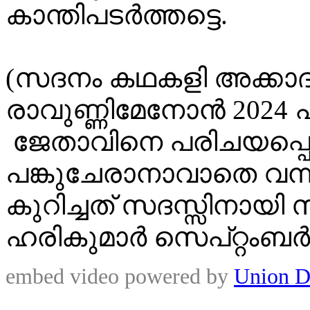
കാന്തിപടർത്തട്ടെ.
(സദനം കഥകളി അക്കാദമി
രാവുണ്ണിമേനോൻ 2024
ജേതാവിനെ പരിചയപ്പെട
പങ്കുചേരാനാവാതെ വന
കുറിച്ചത് സദസ്സിനായി
ഹരികുമാർ സെപ്റ്റംബർ 28
embed video powered by
Union D