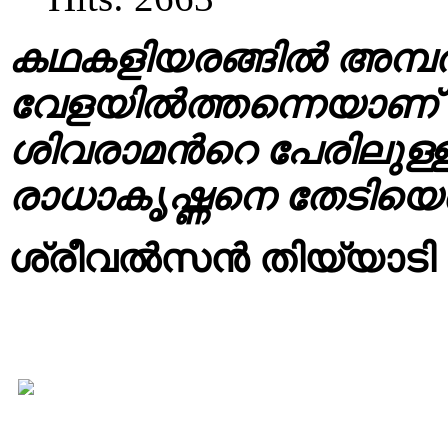
കഥകളിയരങ്ങിൽ അമ്പത
വേളയിൽത്തന്നെയാണ് 
ശിവരാമൻറെ പേരിലുള
രാധാകൃഷ്ണനെ തേടിയെത്
ശ്രീവൽസൻ തിയ്യാടി