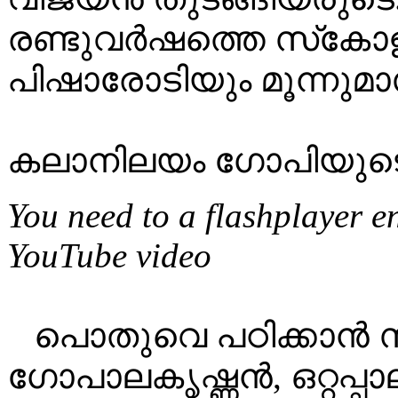
രണ്ടുവർഷത്തെ സ്‌കോ
പിഷാരോടിയും മൂന്നുമാ
കലാനിലയം ഗോപിയുടെ 
You need to a flashplayer e
YouTube video
പൊതുവെ പഠിക്കാൻ സ
ഗോപാലകൃഷ്ണൻ, ഒറ്റപ്പ