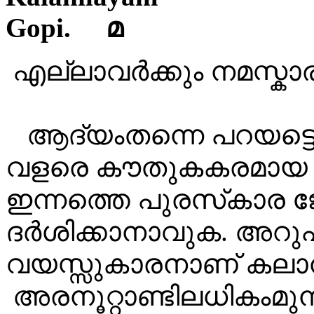
മ
എല്ലാവർക്കും നമസ്കാര
ആദ്യംതന്നെ പറയട്ടെ
വളരെ കൗതുകകരമായ വ
ഇന്നത്തെ പുരസ്‌കാര ജ
ദർശിക്കാനാവുക. അറു
വയസ്സുകാരനാണ് കലാ
അരനൂറ്റാണ്ടിലധികംമു