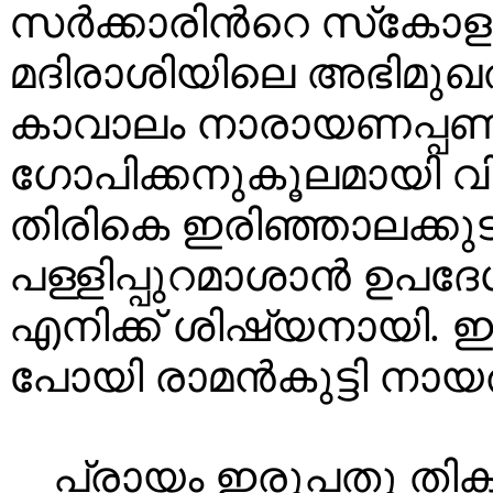
സർക്കാരിൻറെ സ്‌കോള
മദിരാശിയിലെ അഭിമുഖ
കാവാലം നാരായണപ്പണ
ഗോപിക്കനുകൂലമായി 
തിരികെ ഇരിഞ്ഞാലക്ക
പള്ളിപ്പുറമാശാൻ ഉപദേശ
എനിക്ക് ശിഷ്യനായി.
പോയി രാമൻകുട്ടി നായര
പ്രായം ഇരുപതു തികഞ