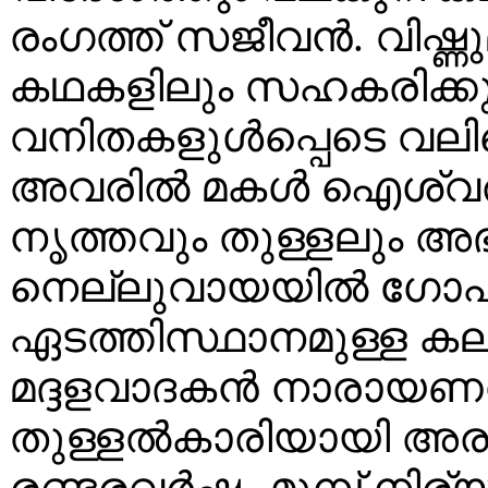
രംഗത്ത് സജീവൻ. വിഷ്ണ
കഥകളിലും സഹകരിക്കുന്ന
വനിതകളുൾപ്പെടെ വല
അവരിൽ മകൾ ഐശ്വര്
നൃത്തവും തുള്ളലും അഭ്യസ
നെല്ലുവായയിൽ ഗോപി
ഏടത്തിസ്ഥാനമുള്ള കല
മദ്ദളവാദകൻ നാരായണൻ
തുള്ളൽകാരിയായി അ
രണ്ടരവർഷം മുമ്പ് നിര