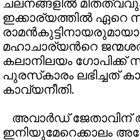
ചലനങ്ങളിൽ മിതത്വവും
ഇക്കാര്യത്തിൽ ഏറെ 
രാമൻകുട്ടിനായരുമായാണ
മഹാചാര്യൻറെ ജന്മശത
കലാനിലയം ഗോപിക്ക് സ
പുരസ്‌കാരം ലഭിച്ചത് 
കാവ്യനീതി.
അവാർഡ് ജേതാവിന്
ഇനിയുമേറെക്കാലം അദ