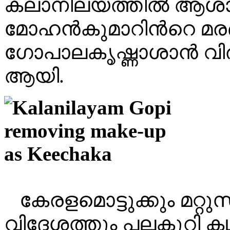
കലാനിലയത്തിൽ ആശാ
മോഹൻകുമാറിൻറെ മരണ
ഗോപാലകൃഷ്ണാശാൻ വിരമി
ആയി.
കേരളമൊട്ടുക്കും മറ്റ
വിദേശത്തും പലകുറി കഥക