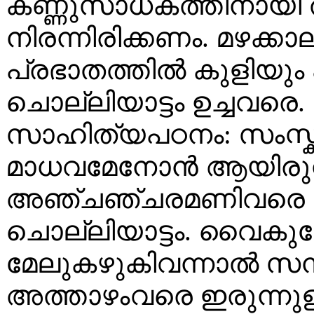
കണ്ണുസാധകത്തിനായി 
നിരന്നിരിക്കണം. മഴക്കാല
പ്രഭാതത്തിൽ കുളിയും
ചൊല്ലിയാട്ടം ഉച്ചവ
സാഹിത്യപഠനം: സംസ്
മാധവമേനോൻ ആയിരുന്
അഞ്ചഞ്ചരമണിവരെ രണ്
ചൊല്ലിയാട്ടം. വൈകുന്
മേലുകഴുകിവന്നാൽ സന്ധ
അത്താഴംവരെ ഇരുന്നുള്