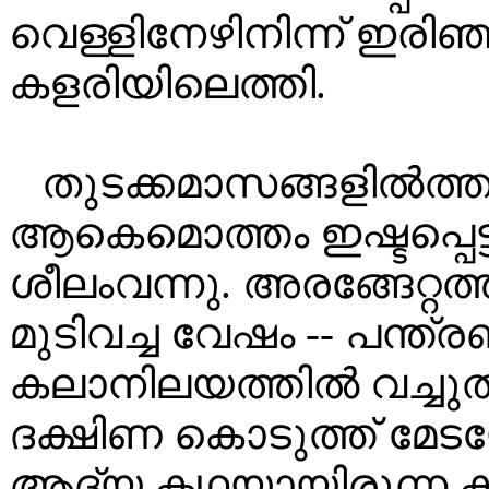
വെള്ളിനേഴിനിന്ന് ഇരി
കളരിയിലെത്തി.
തുടക്കമാസങ്ങളിൽത്തന
ആകെമൊത്തം ഇഷ്ടപ്പെട്
ശീലംവന്നു. അരങ്ങേറ്റത്
മുടിവച്ച വേഷം -- പന്ത്
കലാനിലയത്തിൽ വച്ചുത
ദക്ഷിണ കൊടുത്ത് മേട
ആദ്യ കഥയായിരുന്ന