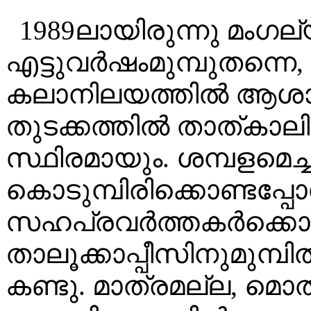
1989ലായിരുന്നു മംഗല്
എട്ടുവർഷംമുമ്പുതന്നെ
കലാനിലയത്തിൽ ആശാനാ
തുടക്കത്തിൽ താത്കാലി
സ്ഥിരമായും. ശമ്പളമെച
കൊടുമ്പിരിക്കൊണ്ടപ്
സഹപ്രവർത്തകർക്കൊപ്പ
താലൂക്കാപ്പീസിനുമുമ്പ
കണ്ടു. മാത്രമല്ല, മൊ