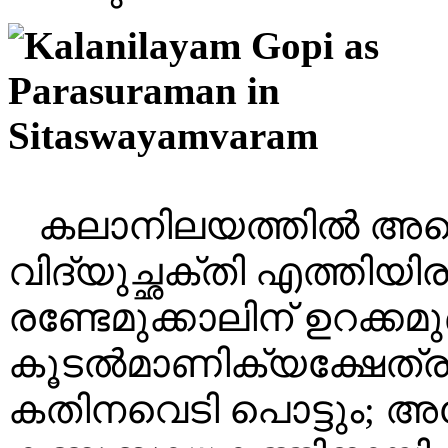
കലാനിലയത്തിൽ അന്ന
വിദ്യുച്ഛക്തി എത്തിയിരു
രണ്ടേമുക്കാലിന് ഉറക്ക
കൂടൽമാണിക്യക്ഷേത്രത്
കതിനവെടി പൊട്ടും; അപ്