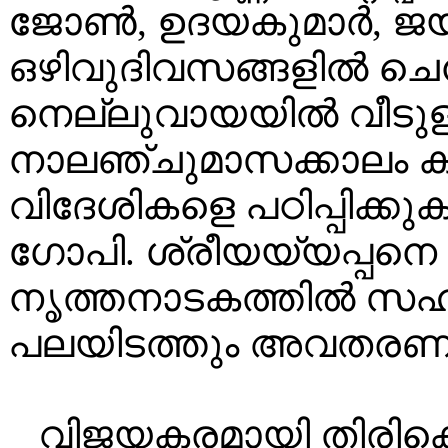
ജോൺ, ഉദയകുമാർ, ജയക
ഒഴിവുദിവസങ്ങളിൽ ചെന
നെല്ലുവായയിൽ വീടുള
നാലഞ്ചുമാസക്കാലം 
വിദേശികളെ പഠിപ്പിക്ക
ഗോപി. ശ്രീയയ്യപ്പന
നൃത്തനാടകത്തിൽ സഹകര
പലയിടത്തും അവതരണം 
വിജയകരമായി തിരികെ 