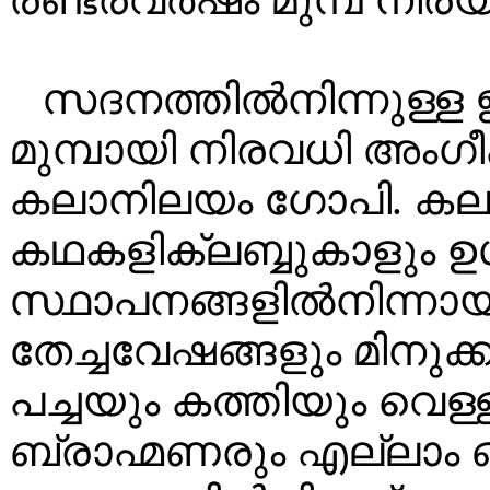
സദനത്തിൽനിന്നുള്ള 
മുമ്പായി നിരവധി അംഗീകാ
കലാനിലയം ഗോപി. കല
കഥകളിക്ലബ്ബുകാളും ഉ
സ്ഥാപനങ്ങളിൽനിന്നായ
തേച്ചവേഷങ്ങളും മിനുക്
പച്ചയും കത്തിയും വെള്ള
ബ്രാഹ്മണരും എല്ലാം ഒ