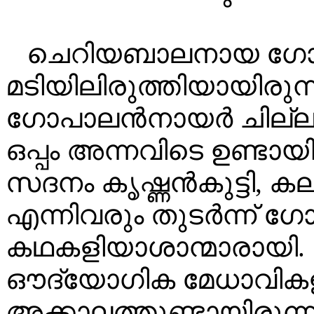
ചെറിയബാലനായ ഗോ
മടിയിലിരുത്തിയായിരുന്ന
ഗോപാലൻനായർ ചില്ലറ 
ഒപ്പം അന്നവിടെ ഉണ്ട
സദനം കൃഷ്ണൻകുട്ടി,
എന്നിവരും തുടർന്ന് ഗോപ
കഥകളിയാശാന്മാരായി
ഔദ്യോഗിക മേധാവിക
അക്കാലത്തുണ്ടായിരുന