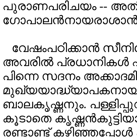
പുരാണപരിചയം -- അത
ഗോപാലൻനായരാശാൻ
വേഷംപഠിക്കാൻ സീനിയ
അവരിൽ പ്രധാനികൾ ഏ
പിന്നെ സദനം അക്കാദമ
മുഖ്യയാദ്ധ്യാപകനായ
ബാലകൃഷ്ണനും. പള്ളിപ്
കൂടാതെ കൃഷ്ണൻകുട്ട
രണ്ടാണ്ട് കഴിഞ്ഞപ്പോ