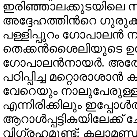
ഇരിഞ്ഞാലക്കുടയിലെ 
അദ്ദേഹത്തിൻറെ ഗുരുക്
പള്ളിപ്പുറം ഗോപാലൻ ന
തെക്കൻശൈലിയുടെ ഉന
ഗോപാലൻനായർ. അതേ
പഠിപ്പിച്ച മറ്റൊരാശാ
വേറെയും നാലുപേരുള്ള
എന്നിരിക്കിലും ഇപ്പോ
ആറാൾപ്പട്ടികയിലേക്ക് ച
വിഗ്രഹമുണ്ട്: കലാമണ്ഡ