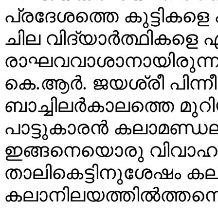
പ്രദേശത്തെ കുട്ടികളെ ക
ചില വിദ്യാർത്ഥികളെ ഏല
രാഘവവാശാനായിരുന്നു
കെ.ആർ. ജയശ്രീ പിന്ന
ബാച്ചിലർകാലത്തെ മുറി
പാട്ടുകാരൻ കലാമണ്ഡ
ഇങ്ങനെയൊരു വിവാഹബന
താലികെട്ടിനുശേഷം കല
കലാനിലയത്തിൽത്തന്നെ