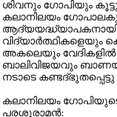
ശിവനും ഗോപിയും കൂട്ട
കലാനിലയം ഗോപാലകൃ
ആദ്യയദ്ധ്യാപകനായി. ട
വിദ്യാർത്ഥികളെയും ക
അകലെയും വേദികളിൽ 
ബാലിവിജയവും ബാണയുദ
നടാടെ കണ്ടദ്‌ഭുതപ്പെട്ട
കലാനിലയം ഗോപിയുട
പരശുരാമൻ: