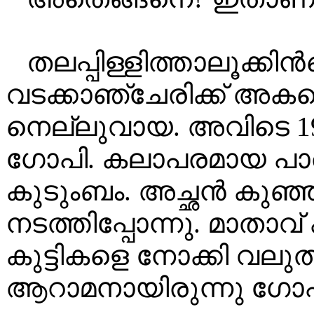
തലപ്പിള്ളിത്താലൂക്ക
വടക്കാഞ്ചേരിക്ക് അക
നെല്ലുവായ. അവിടെ 195
ഗോപി. കലാപരമായ പാരമ
കുടുംബം. അച്ഛൻ കുഞ്
നടത്തിപ്പോന്നു. മാതാവ
കുട്ടികളെ നോക്കി വലു
ആറാമനായിരുന്നു ഗോപ