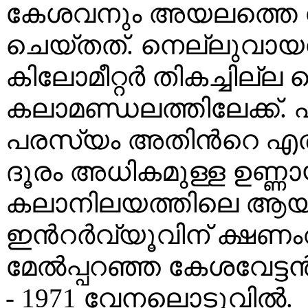
കേശവനും അയലത്തെ 
ചെയ്തത്. നെല്ലുവായനിന്
കിലോമീറ്റർ തികച്ചില്ല
കലാമണ്ഡലത്തിലേക്ക്. 
പരസ്യം അതിൻറെ എതിർ
ദൂരം അധികമുള്ള ഉണ്ണ
കലാനിലയത്തിലെ ആയിര
ഇൻറർവ്യൂവിന് ക്ഷണംവന
മേൽപ്പറഞ്ഞ കേശവേട്ടൻ
- 1971 വേനലൊടുവിൽ.