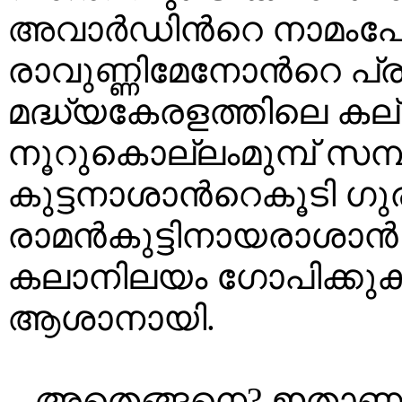
അവാർഡിൻറെ നാമംപേറുന
രാവുണ്ണിമേനോൻറെ പ്
മദ്ധ്യകേരളത്തിലെ കല
നൂറുകൊല്ലംമുമ്പ് സമ്
കുട്ടനാശാൻറെകൂടി ഗ
രാമൻകുട്ടിനായരാശാ
കലാനിലയം ഗോപിക്കുക
ആശാനായി.
അതെങ്ങനെ? ഇതാണാ