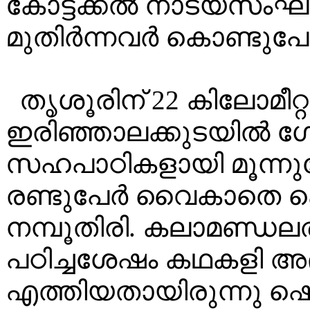
കോട്ടക്കൽ നാട്യസംഘ
മുതിർന്നവർ കൊണ്ടു
തൃശൂരിന് 22 കിലോമീറ്റ
ഇരിഞ്ഞാലക്കുടയിൽ ഗോപ
സഹപാഠികളായി മൂന്നുപേ
രണ്ടുപേർ വൈകാതെ കൊ
നമ്പൂതിരി. കലാമണ്ഡലത്
പഠിച്ചശേഷം കഥകളി അ
എത്തിയതായിരുന്നു