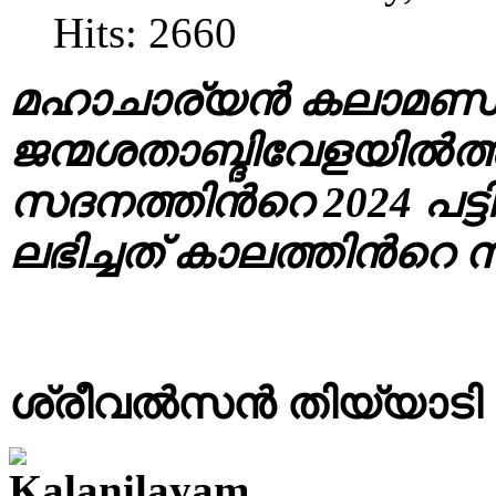
Hits: 2660
മഹാചാര്യൻ കലാമണ്ഡല
ജന്മശതാബ്ദിവേളയിൽത്
സദനത്തിൻറെ 2024 പട്ട
ലഭിച്ചത് കാലത്തിൻറെ 
ശ്രീവൽസൻ തിയ്യാടി