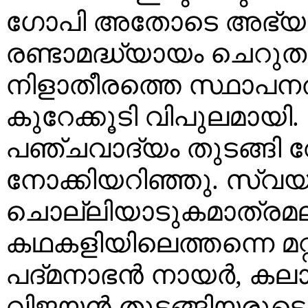
ഗോപി അതോടെ അഭ്യ
രണ്ടാമദ്ധ്യായം ചെറുതു
നിളാതീരത്തെ സ്ഥാപ
കുറേക്കൂടി വിപുലമായി. ക
പഞ്ചവാദ്യം തുടങ്ങി
നോക്കിയറിഞ്ഞു. സ്വയ
ചൊല്ലിയാടുകമാത്രമ
കഥകളിയിലെത്തന്നെ മറ്റ
പദ്മനാഭൻ നായർ, കലാ
വിജയൻ തുടങ്ങിയരുടെ.