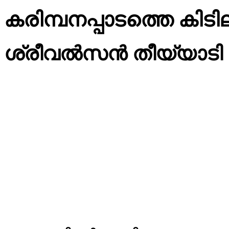
കരിമ്പനപ്പാടത്തെ കി
ശ്രീവൽസൻ തീയ്യാടി