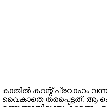
കാതിൽ കറന്റ് പ്രവാഹം വന്
വൈകാതെ തരപ്പെട്ടത്. ആ 