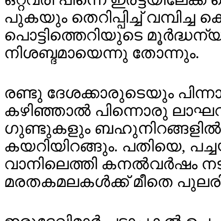
പുകയും തെറിപ്പിച്ച് വമ്പിച്ച
പൊട്ടിത്തെറിയുടെ മൂർദ്ധന
നിശബ്ദമായെന്നു തോന്നും.
രണ്ടു ദേശക്കാരുടെയും പിന്
കഴിഞ്ഞാൽ പിന്നൊരു ലാഘവ
ഗുണ്ടുകളും ബഹുനിറങ്ങളിൽ 
കയറിയിറങ്ങും. പതിയെ, പച്ചയ
വാനിലെത്തി കനൽവർഷം നടത്
മരതകമലകൾക്ക് മീതെ പുലരി