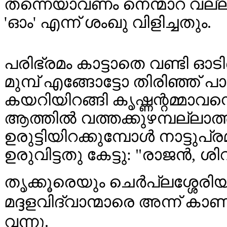
തന്നെയാവണം നെന്മാറ വല്ലങ
'ഓം' എന്ന് ശംഖു വിളിച്ചതും.
പരിഭ്രമം കാട്ടാതെ വണ്ടി ഓടിക
മുമ്പ് എങ്ങോട്ടോ തിരിഞ്ഞ്
കയറിയിറങ്ങി കൃഷ്ണന്റമ്മാവന
ആത്തിൽ വത്തക്കുഴമ്പല്ലാത
ഉരുട്ടിയിറക്കുമ്പോൾ നാട്ടുപ്
ഉരുവിട്ടതു കേട്ടു: "രാജൻ, ശ
തൃക്കൂരെയും ചെർപ്ലശ്ശേരിയ
മദ്ദളവിദ്വാന്മാരെ അന്ന് കാ
വന്നു.