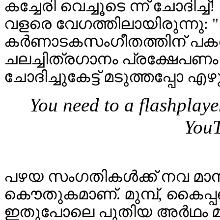
കച്ചേരി വെച്ചൂടെ ന്ന് ചോദിച
വളരെ വേഗത്തിലായിരുന്നു
കർണാടകസംഗീതത്തിന് പക
ചലച്ചിത്രഗാനം പ്രക്ഷേപണം 
ചോദിച്ചുകേട്ട് മടുത്തപ്പോ എഴ
You need to a flashplaye
YouT
പഴയ സംഗതികൾക്ക് നവ മാനം ക
കൌതുകമാണ്. മുമ്പ്, കൈപ്
ഇതുപോലെ പുതിയ അർഥം മനസ്