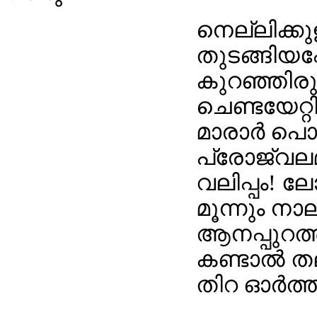
നെല്ലിക്ക
തുടങ്ങിയപ്
കുറഞ്ഞിരുന
ചെണ്ടയേറ്റി
മാരാർ പൊന
പ്രോജ്വലമ
വലിപ്പം! ല
മൂന്നും നാ
ആനപ്പുറത്ത
കണ്ടാൽ തലപ
തിറ ഓർത്ത