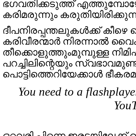
ഭഗവതിക്കടുത്ത് എത്തുമ്പോഴേക
കരിമരുന്നും കരുതിയിരിക്കുന്
ദീപനിരപ്പന്തലുകൾക്ക് കീഴെ
കരിവീരന്മാർ നിരന്നാൽ വൈക
തീക്കൊളുത്തുംമുമ്പുള്ള നി
പറച്ചിലിന്റെയും സ്വഭാവമുണ്ട
പൊട്ടിത്തെറിയേക്കാൾ ഭീകര
You need to a flashplaye
YouT
ഒറ്റവരി പിന്നെ ഇരട്ടയിലേക്ക് ക