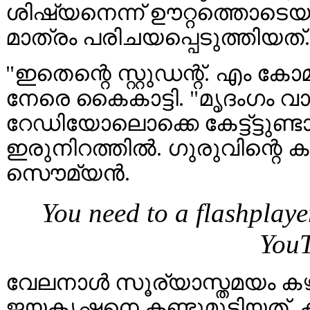
ശിഷ്യനെന്ന് ഊറ്റത്തൊടെയാ
മാത്രം പരിചയപ്പെടുത്തിയത്.
"ഇതെന്റെ സ്റ്റുഡന്റ്. എം കോ
നേരെ കൈകാട്ടി. "മൃദംഗം വായിക
റേഡിയോലൊക്കെ കേട്ട്ട്ടുണ്ടാ
ഇരുനിറത്തിൽ. ഗുരുവിന്റെ 
സൌമ്യൻ.
You need to a flashplaye
YouT
വേലനാൾ സൂര്യാസ്തമയം കഴി
ജയകൃഷ്ണനെ കണ്ടുമുട്ടിയത്. 