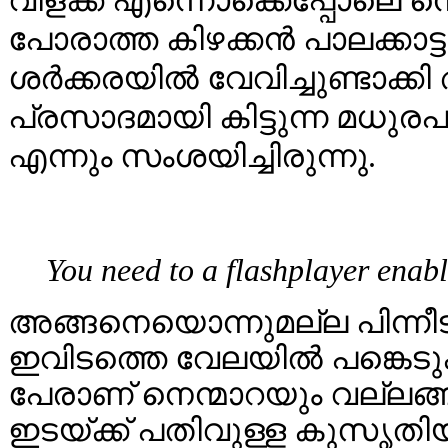
വിളക്ക് എന്നൊക്കെപ്പോലെ ന
പോരാത്ത കിഴക്കൻ പാലക്കാട്ടു
ശർക്കരയിൽ വേവിച്ചുണ്ടാക്ക
പ്രസാദമായി കിട്ടുന്ന മധു
എന്നും സംശയിച്ചിരുന്നു.
You need to a flashplayer enab
അങ്ങനെയൊന്നുമല്ല പിന്നീട്
ഇവിടത്തെ വേലയിൽ പങ്കെടുക
പേരാണ് നെന്മാറയും വല്ലങ്ങി
ഇടയ്ക്ക് പതിവുള്ള കുസൃതിയ