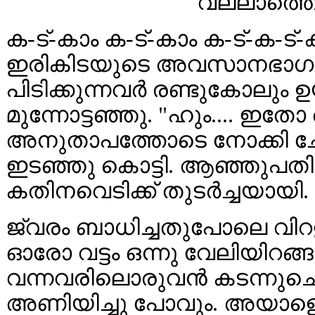
വല്ലാത്ത
ക-ട്-കാം ക-ട്-കാം ക-ട്-ക-ട്-ക
ഇരികിടയുടെ അവസാനഭാഗത്തെ ഏ
പിടിക്കുന്നവർ രണ്ടുകോലും ഉയ
മുന്നോട്ടഞ്ഞു. "ഹും.... ഇത
അനുതാപത്തോടെ നോക്കി ചേഷ
ഇടഞ്ഞു കൊട്ടി. ആഞ്ഞുപത
കതിനവെടിക്ക് തുടർച്ചയായി.
ജ്വരം ബാധിച്ചതുപോലെ വിറളി
ഓരോ വട്ടം ഒന്നു വേലിയിറങ
വന്നവരിലൊരുവൻ കടന്നുചെന
അണിയിച്ചു പോവും. അയാളെ വന്ദ