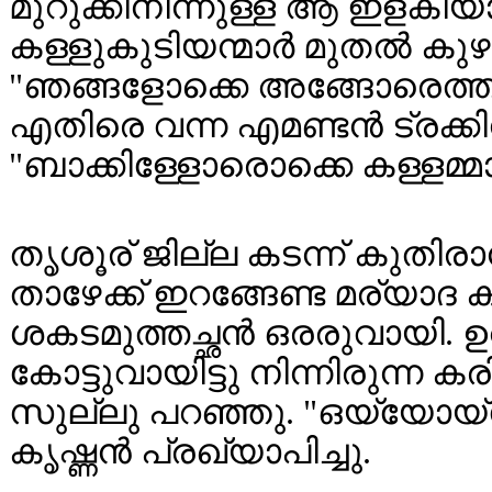
മുറുക്കിനിന്നുള്ള ആ ഇളകിയാ
കള്ളുകുടിയന്മാർ മുതൽ ക
"ഞങ്ങളോക്കെ അങ്ങോരെത്തന്ന
എതിരെ വന്ന എമണ്ടൻ ട്രക്കിന
"ബാക്കിള്ളോരൊക്കെ കള്ളമ്മാര
തൃശൂര് ജില്ല കടന്ന് കുതിരാ
താഴേക്ക് ഇറങ്ങേണ്ട മര്യാദ 
ശകടമുത്തച്ഛൻ ഒരരുവായി. ഉറക
കോട്ടുവായിട്ടു നിന്നിരുന്ന 
സുല്ലു പറഞ്ഞു. "ഒയ്യോയ്യോ
കൃഷ്ണൻ പ്രഖ്യാപിച്ചു.