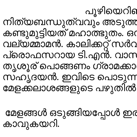
പൂഴിയെറിഞ
നിത്യബന്ധുത്വവും അടുത്തു
കണ്ടുമുട്ടിയത് മഹാത്ഭുതം. ഒന്
വല്യമ്മാമൻ. കാലിക്കറ്റ്
പ്രൊഫസറായ ടി.എൻ. വാസുദ
തൃശൂര് പൊങ്ങണം ഗ്രാമക്
സഹൃദയൻ. ഇവിടെ പൊടുന്ന
മേളക്കലാശങ്ങളുടെ പഴുതിൽ 
മേളങ്ങൾ ഒടുങ്ങിയപ്പോൾ ഇ
കാവുകയറി.