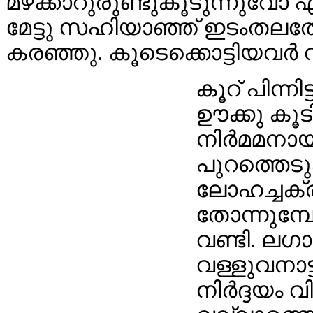
മഴക്കാറുരുണ്ടുകൂടുന്നുവോ എന്
മേട്ടു സഹിയാഞ്ഞ്‌ ഇടംതലത്ത
കരഞ്ഞു. കൂടെക്കൊട്ടിയവർ വ
കൂറ് പിന്നി
ഊക്കു കൂട
നിർമമനായ
പുറത്തെടുക
ലോഹച്ചക്ര
തോന്നുമ്പ
വണ്ടി. ലഗാ
വള്ളുവനാട്ട
നിർദ്ദയം വ