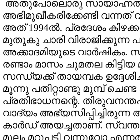
അതുപോലൊരു സായാഹ്നത്തിൽ
അഭിമുഖീകരിക്കേണ്ടി വന്നത്
അത് 1994ൽ. പ്രദേശം കിഴക്കൻ
മുതുകു ചാരി വിരാജിക്കുന്ന
അക്കാദമിയുടെ വാർഷികം. സ്
രണ്ടാം മാസം ചുമതല കിട്ട
സന്ധ്യക്ക് തായമ്പക ഉദ്ദേശിച
മൂന്നു പതിറ്റാണ്ടു മുമ്പ് ച
പ്രതിഭാധനന്റെ. തിരുവനന്
വാദ്യം അഭ്യസിപ്പിച്ചിരുന്
കാർഡ് അയച്ചതാണ്. സ്വന്തം
മൂലം മറുപടി വന്നുവോ എന്നത