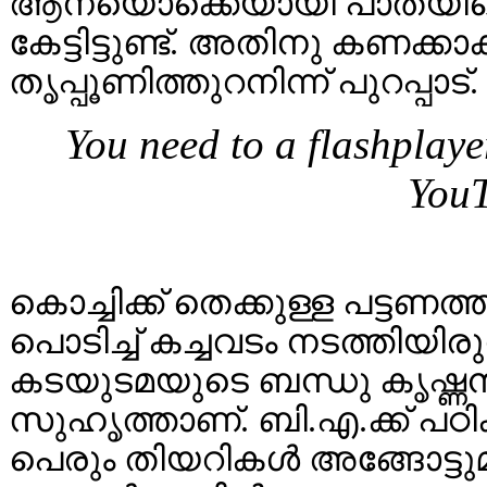
ആനയൊക്കെയായി പാതയിലെ പ
കേട്ടിട്ടുണ്ട്. അതിനു കണക്
തൃപ്പൂണിത്തുറനിന്ന് പുറപ്പാ
You need to a flashplaye
YouT
കൊച്ചിക്ക് തെക്കുള്ള പട്ടണത
പൊടിച്ച് കച്ചവടം നടത്തിയ
കടയുടമയുടെ ബന്ധു കൃഷ്ണ
സുഹൃത്താണ്. ബി.എ.ക്ക് പഠി
പെരും തിയറികൾ അങ്ങോട്ടുമിങ്