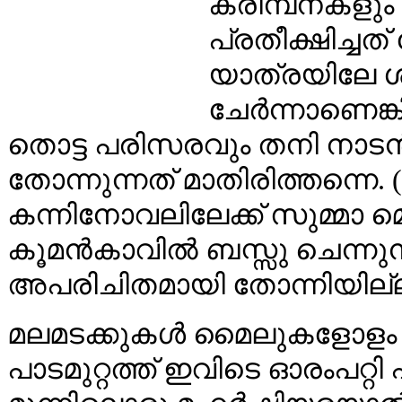
കരിമ്പനകളും 
പ്രതീക്ഷിച്ച
യാത്രയിലേ ശ്ര
ചേർന്നാണെങ്ക
തൊട്ട പരിസരവും തനി നാടൻ
തോന്നുന്നത് മാതിരിത്തന്നെ.
കന്നിനോവലിലേക്ക് സുമ്മാ മ
കൂമൻകാവിൽ ബസ്സു ചെന്നുനി
അപരിചിതമായി തോന്നിയില്ല
മലമടക്കുകൾ മൈലുകളോളം ആ
പാടമുറ്റത്ത് ഇവിടെ ഓരംപറ്റി