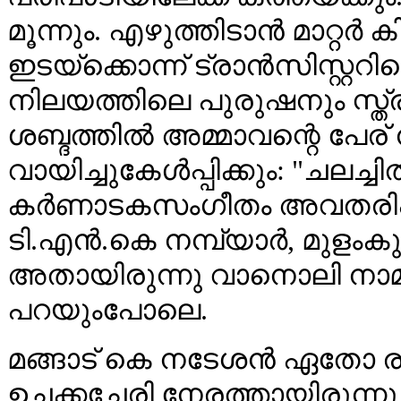
മൂന്നും. എഴുത്തിടാൻ മാറ്റർ ക
ഇടയ്ക്കൊന്ന് ട്രാൻസിസ്റ്ററിന്
നിലയത്തിലെ പുരുഷനും സ്ത്
ശബ്ദത്തിൽ അമ്മാവന്റെ പേ
വായിച്ചുകേൾപ്പിക്കും: "ചലച
കർണാടകസംഗീതം അവതരിപ്പിച്
ടി.എൻ.കെ നമ്പ്യാർ, മുളംകു
അതായിരുന്നു വാനൊലി നാമ
പറയുംപോലെ.
മങ്ങാട് കെ നടേശൻ ഏതോ രാഗത്
ഉച്ചക്കച്ചേരി നേരത്തായിരുന്ന