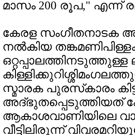
മാസം 200 രൂപ," എന്ന് ര
കേരള സംഗീതനാടക അക്
നൽകിയ തങ്കമണിപിള്ളക്
ഒറ്റപ്പാലത്തിനടുത്തുള്ള
കിള്ളിക്കുറിശ്ശിമംഗലത്
സ്മാരക പുരസ്‌കാരം കിട്ട
അദ്‌ഭുതപ്പെടുത്തിയത് 
ആകാശവാണിയിലെ വാർ
വീട്ടിലിരുന്ന് വിവരമറിയ