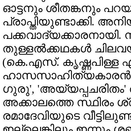
ഓട്ടനും ശീതങ്കനും പ
പ്രാപ്തിയുണ്ടാക്കി. അന
പക്കവാദ്യക്കാരനായി. 
തുള്ളൽക്കഥകൾ ചിലവയു
(കെ.എസ്. കൃഷ്ണപിള്ള 
ഹാസസാഹിത്യകാരൻ) 
ഗുരു', 'അയ്യപ്പചരിതം
അക്കാലത്തെ സ്ഥിരം ശ്രുത
രമാദേവിയുടെ വീട്ടിലു
ഇല്ലെങ്കിലും ഇന്നും ശബ്ദ