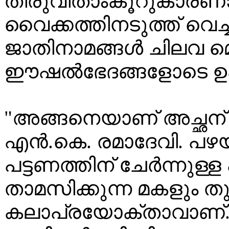
തിരുവിതാംകൂറുകാരണാ
വൈക്കത്തിനടുത്ത് വെച്
ജാതിനാമങ്ങൾ ചിലവ 
ഈഷൽഭേദങ്ങളോടെ ഉപയ
"അങ്ങനെയാണ് അച്ഛന് പേ
എൻ.കെ. രമാദേവി. പഴ
പട്ടണത്തിന് ചേർന്നുള്ള 
താമസിക്കുന്ന മകളും ത
കലാപ്രയോക്താവാണ്. 