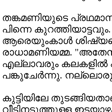
തങ്കമണിയുടെ പ്രഥമാനു
പിന്നെ കുറത്തിയാട്ടവ
ആരെയുംകാൾ ശിഷ്യരെ സ
രാധാമണിയമ്മ. "അതേസമ
എല്ലാവരും കലകളിൽ പറ്
പങ്കുചേർന്നു. നല്ലൊരു
കുട്ടിയിലേ തുടങ്ങിയതാ
വീടിനടുത്തുള്ള ഇടയാഴ