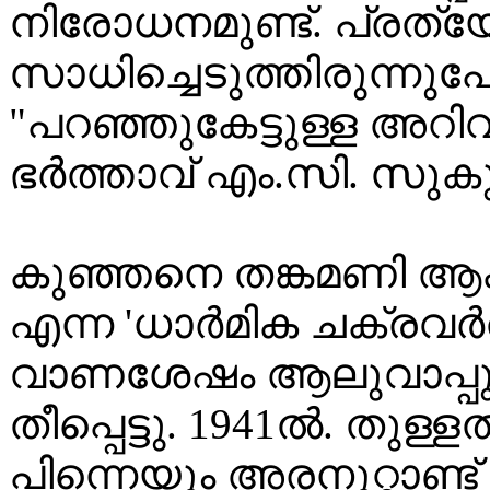
നിരോധനമുണ്ട്. പ്രത
സാധിച്ചെടുത്തിരുന്നു
"പറഞ്ഞുകേട്ടുള്ള അറി
ഭർത്താവ് എം.സി. സുകു
കുഞ്ഞനെ തങ്കമണി ആക
എന്ന 'ധാർമിക ചക്രവ
വാണശേഷം ആലുവാപ്പുഴ
തീപ്പെട്ടു. 1941ൽ. തുള്
പിന്നെയും അരനൂറ്റാണ്ട