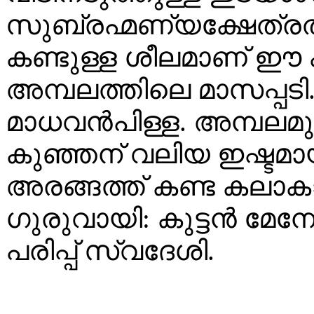
സുബ്രഹ്മണ്യക്ഷേത്രത
കണ്ടുള്ള ശീലമാണ് ഈ 
അമ്പലത്തിലെ മാസപ്പടി.
മാധവൻപിള്ള. അമ്പലമ
കുഞ്ഞന് വലിയ ഇഷ്ടമായി
അരങ്ങത്ത് കണ്ട കല
ഗുരുവായി: കുട്ടൻ മേന
പരിപ്പ് സ്വദേശി.