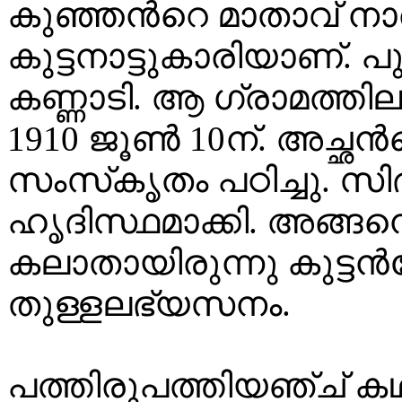
കുഞ്ഞൻറെ മാതാവ് ന
കുട്ടനാട്ടുകാരിയാണ്. പു
കണ്ണാടി. ആ ഗ്രാമത്തി
1910 ജൂൺ 10ന്. അച്ഛ
സംസ്‌കൃതം പഠിച്ചു. 
ഹൃദിസ്ഥമാക്കി. അങ്ങനെ
കലാതായിരുന്നു കുട്ട
തുള്ളലഭ്യസനം.
പത്തിരുപത്തിയഞ്ച് ക