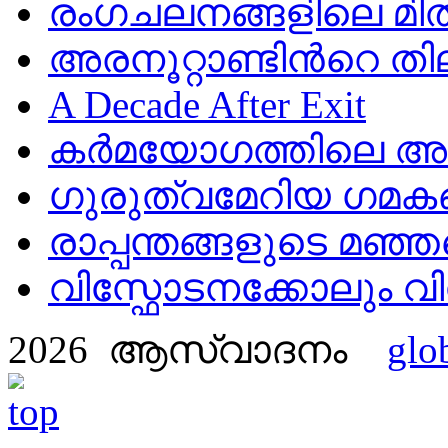
രംഗചലനങ്ങളിലെ മിതത
അരനൂറ്റാണ്ടിൻറെ തി
A Decade After Exit
കർമയോഗത്തിലെ അഷ
ഗുരുത്വമേറിയ ഗമക
രാപ്പന്തങ്ങളുടെ മഞ്ഞ
വിസ്ഫോടനക്കോലും 
2026 ആസ്വാദനം
glo