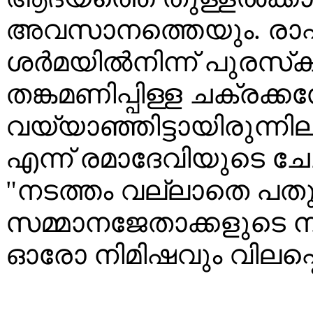
അവസാനത്തെയും. രാഷ്
ശർമയിൽനിന്ന് പുരസ്‌
തങ്കമണിപ്പിള്ള ചക്രക്
വയ്യാഞ്ഞിട്ടായിരുന്നി
എന്ന് രമാദേവിയുടെ ചേ
"നടത്തം വല്ലാതെ പതുക
സമ്മാനജേതാക്കളുടെ നി
ഓരോ നിമിഷവും വിലപ്പെട