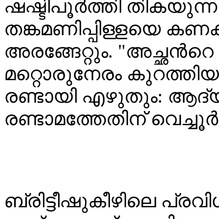
ഷഷ്ടിപൂർത്തി തികയുന്
തങ്കമണിപ്പിള്ളയെ കണക്ക
അരങ്ങേറ്റും. "അച്ഛൻറെ
മറ്റൊരുനേരം കുറത്തിയാ
രണ്ടായി എഴുതും: ആദ്യ
രണ്ടാമത്തേതിന് വെച്ച
ബ്രിട്ടീഷുകീഴിലെ പ്ര