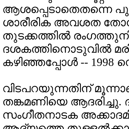
ആശപ്പെടാതെതന്നെ പുരസ
ശാരീരിക അവശത തോന്
തുടക്കത്തിൽ രംഗത്തുനിന
ദശകത്തിനൊടുവിൽ മരിച്
കഴിഞ്ഞപ്പോൾ -- 1998 സ
വിടപറയുന്നതിന് മൂന്നാണ
തങ്കമണിയെ ആദരിച്ചു.
സംഗീതനാടക അക്കാദമി
ആദ്യത്തെ തുള്ളൽക്ക