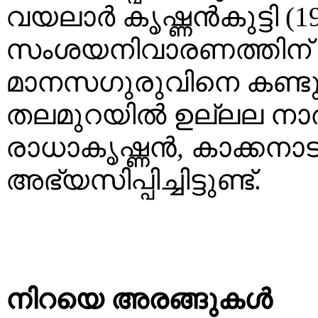
വയലാർ കൃഷ്ണൻകുട്ടി (19
സംശയനിവാരണത്തിന് വ
മാനസഗുരുവിനെ കണ്ടു
തലമുറയിൽ ഉല്ലല നാര
രാധാകൃഷ്ണൻ, കാക്കനാ
അഭ്യസിപ്പിച്ചിട്ടുണ്ട്.
നിറയെ അരങ്ങുകൾ