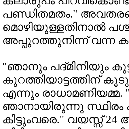
കലാരൂപം പിറവികൊണ്
പണ്ഡിതമതം." അവതരണ
മൊഴിയുള്ളതിനാൽ പശ്ചി
അപ്പുറത്തുനിന്ന് വന്ന 
"ഞാനും പദ്മിനിയും കുട്
കുറത്തിയാട്ടത്തിന് കൂട
എന്നും രാധാമണിയമ്മ.
ഞാനായിരുന്നു സ്ഥിരം
കിട്ടുംവരെ." വയസ്സ് 