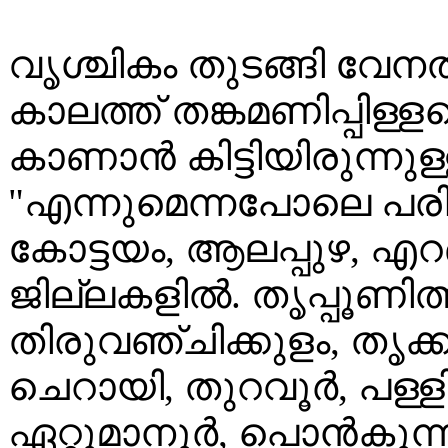
വൃശ്ചികം തുടങ്ങി വേന
കാലത്ത് തങ്കമണിപ്പിള്ള
കാണാൻ കിട്ടിയിരുന്നുള്
"എന്നുമെന്നപോലെ പരി
കോട്ടയം, ആലപ്പുഴ, എ
ജില്ലകളിൽ. തൃപ്പൂണിത
തിരുവഞ്ചിക്കുളം, തൃക
ചെറായി, തുറവൂർ, പള്ളിപ
ഏറ്റുമാനൂർ, പൊൻകുന്നം.