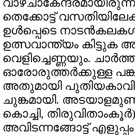
വാഴ്ചാകേന്ദ്രമായിരുന്ന
തെക്കോട്ട് വസതിയിലേക്
ഉൾപ്പെടെ നാടൻകലകൾ അ
ഉത്സവാന്ത്യം കിട്ടുക
വെളിച്ചെണ്ണയും. ചാർത്
ഓരോരുത്തർക്കുള്ള പങ്ക
അതുമായി പുതിയകാവിന
ചുങ്കമായി. അടയാളമുണ്
കൊച്ചി, തിരുവിതാംകൂർ
അവിടന്നങ്ങോട്ട് എളുപ്