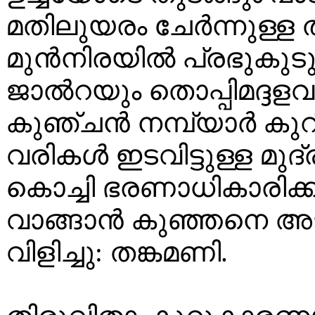
മതിലുയരം ചേർന്നുള്ള 
മുൻനിരയിൽ പ്രഭുകുടു
ജാൽറയും തൊപ്പിമദ്ദളവ
കുഞ്ചൻ നമ്പ്യാർ കുറി
വരികൾ ഇടവിട്ടുള്ള മു
കൊച്ചി ഭരണാധികാരിക്ക
വാങ്ങാൻ കുഞ്ഞനെ അടു
വിളിച്ചു: തങ്കമണി.