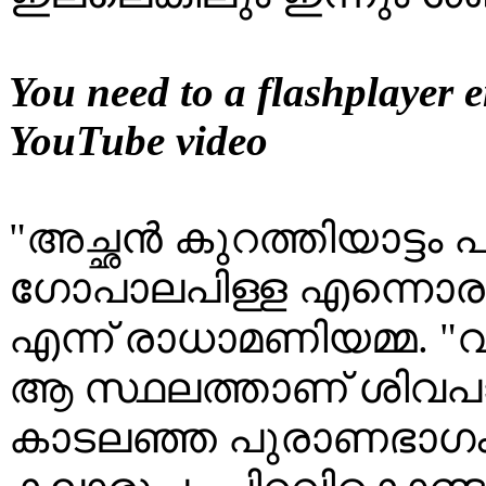
You need to a flashplayer e
YouTube video
"അച്ഛൻ കുറത്തിയാട്ടം പ
ഗോപാലപിള്ള എന്നൊര
എന്ന് രാധാമണിയമ്മ. "
ആ സ്ഥലത്താണ് ശിവപാ
കാടലഞ്ഞ പുരാണഭാഗം