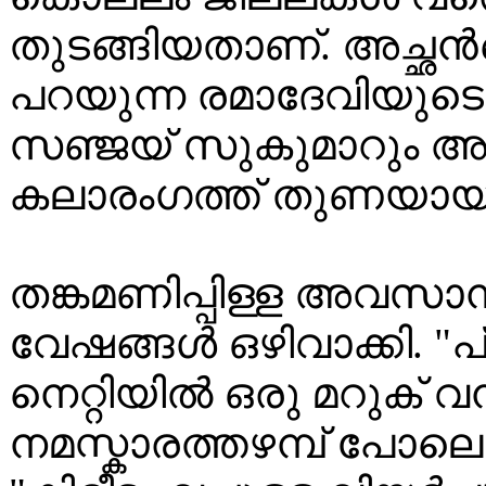
തുടങ്ങിയതാണ്. അച്ഛൻ
പറയുന്ന രമാദേവിയുട
സഞ്ജയ് സുകുമാറും അ
കലാരംഗത്ത് തുണയായി
തങ്കമണിപ്പിള്ള അവസ
വേഷങ്ങൾ ഒഴിവാക്കി. 
നെറ്റിയിൽ ഒരു മറുക് വ
നമസ്കാരത്തഴമ്പ് പോലൊന