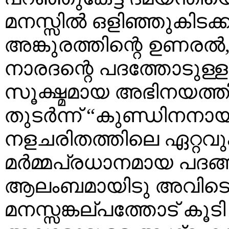
മനസ്സില്‍ ഒളിഞ്ഞുകിടക്ക
അങ്കുരത്തിന്റെ ഉണരല്
നാരദന്റെ പദത്തോടുള
സൂക്ഷ്മമായ അഭിനയത്തി
തുടര്‍ന്ന് “കുണ്ഡിനനാ
നളചരിതത്തിലെ ഏറ്റവും ബ
മര്‍മ്മപ്രധാനമായ പദങ്
ആലംബമായിടു അവിടെ ഒ
മനസ്സങ്കല്പത്തോട് കൂട