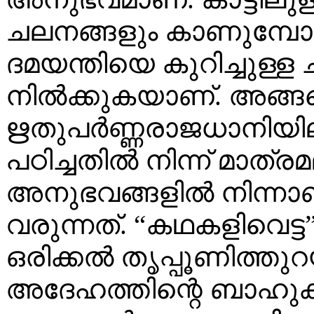
ചലനങ്ങളും കാണുമ്പോ
ദമയന്തിയെ കുറിച്ചുള്ള ചി
നില്‍ക്കുകയാണ്. അങ്
ഋതുപര്‍ണ്ണരാജധാനിയില്
പഠിച്ചതില്‍ നിന്ന് മാത
അനുഭവങ്ങളില്‍ നിന്നാ
വരുന്നത്. “കഥകളിവെട്ട”ത
ഒരിക്കല്‍ തൃപ്പൂണിത്തുറ
അദേഹത്തിന്റെ ബാഹുകന്