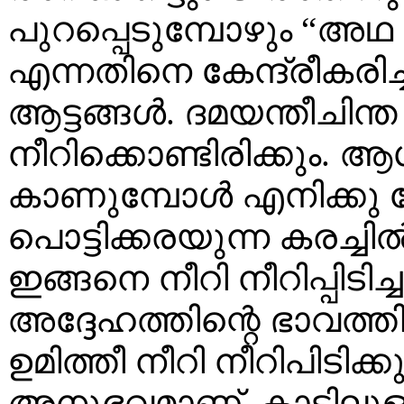
പുറപ്പെടുമ്പോഴും “അഥ
എന്നതിനെ കേന്ദ്രീകരിച
ആട്ടങ്ങള്‍. ദമയന്തീചിന
നീറിക്കൊണ്ടിരിക്കും. ആ
കാണുമ്പോള്‍ എനിക്കു തോ
പൊട്ടിക്കരയുന്ന കരച്ചി
ഇങ്ങനെ നീറി നീറിപ്പിടിച്
അദ്ദേഹത്തിന്റെ ഭാവത്ത
ഉമിത്തീ നീറി നീറിപിടിക
അനുഭവമാണ്. കാട്ടിലു