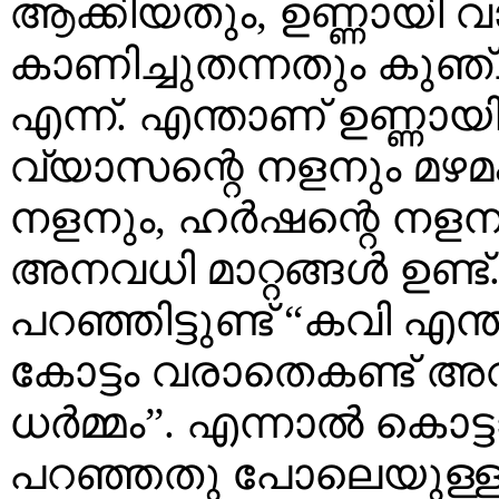
ആക്കിയതും, ഉണ്ണായി 
കാണിച്ചുതന്നതും കുഞ
എന്ന്. എന്താണ് ഉണ്ണാ
വ്യാസന്റെ നളനും മഴമം
നളനും, ഹര്‍ഷന്റെ നളനും
അനവധി മാറ്റങ്ങള്‍ ഉണ്ട
പറഞ്ഞിട്ടുണ്ട് “കവി എ
കോട്ടം വരാതെകണ്ട് അവ
ധര്‍മ്മം”. എന്നാല്‍ കൊട്
പറഞ്ഞതു പോലെയുള്ള