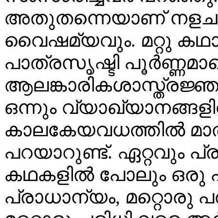
അതുതന്നെയാണ് നളച
വൈഷമ്യവും. മറ്റു കഥാ
പാത്രസൃഷ്ടി പൂര്‍ണ്ണമ
ആലങ്കാരികശാസ്ത്രജ്
ഒന്നും വ്യാഖ്യാനങ്ങളില്‍
കാലകേയവധത്തില്‍ മാത
പറയാറുണ്ട്. ഏറ്റവും പ
കഥകളില്‍ പോലും ഒരു പരി
പ്രാധാന്യം, മറ്റൊരു പ