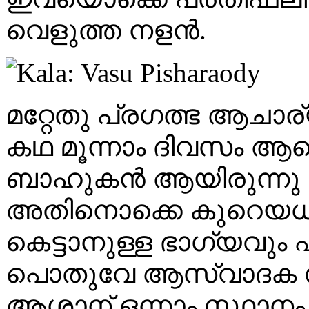
വെളുത്ത നളന്‍.
മറ്റേതു പ്രഗത്ഭ ആചാര്യ
കഥ മൂന്നാം ദിവസം ആണ
ബാഹുകന്‍ ആയിരുന്നു നി
അതിനൊക്കെ കുറെയധിക
കെട്ടാനുള്ള ഭാഗ്യവും എനിക
പൊതുവേ ആസ്വാദക സമ
ആശാന് ഒന്നാം സ്ഥാനം ക