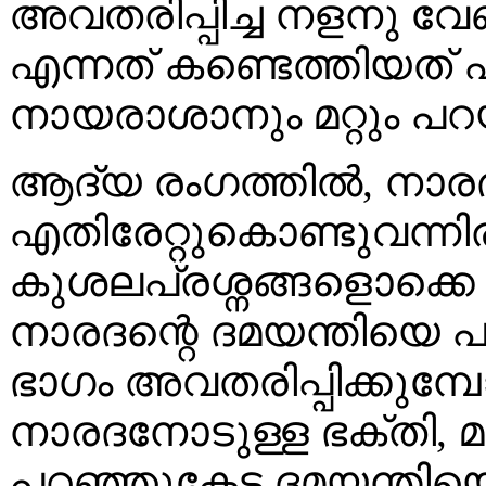
അവതരിപ്പിച്ച നളനു വേണ
എന്നത് കണ്ടെത്തിയത് എ
നായരാശാനും മറ്റും പറയ
ആദ്യ രംഗത്തില്‍, നാര
എതിരേറ്റുകൊണ്ടുവന്നിര
കുശലപ്രശ്നങ്ങളൊക്കെ
നാരദന്റെ ദമയന്തിയെ പറ
ഭാഗം അവതരിപ്പിക്കുമ്പ
നാരദനോടുള്ള ഭക്തി, മ
പറഞ്ഞുകേട്ട ദമയന്തിയെ 