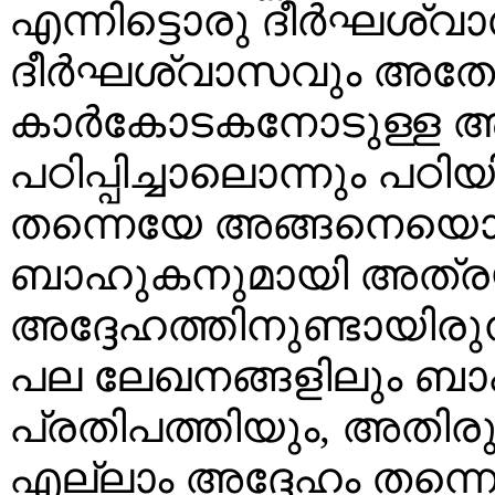
എന്നിട്ടൊരു ദീര്‍ഘശ്വ
ദീര്‍ഘശ്വാസവും അതോടു
കാര്‍കോടകനോടുള്ള 
പഠിപ്പിച്ചാലൊന്നും പഠി
തന്നെയേ അങ്ങനെയൊക്
ബാഹുകനുമായി അത്രയ്ക
അദ്ദേഹത്തിനുണ്ടായിരുന്
പല ലേഖനങ്ങളിലും ബ
പ്രതിപത്തിയും, അതി
എല്ലാം അദ്ദേഹം തന്നെ സൂചി