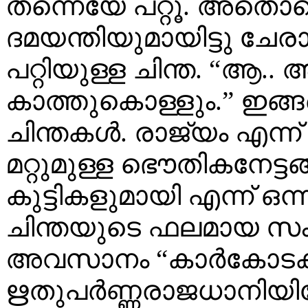
തന്നെയേ പറ്റൂ. അതൊക
ദമയന്തിയുമായിട്ടു ചേര
പറ്റിയുള്ള ചിന്ത. “ആ.. 
കാത്തുകൊള്ളും.” ഇങ്
ചിന്തകള്‍. രാജ്യം എന്ന
മറ്റുമുള്ള ഭൌതികനേട്ടങ
കുട്ടികളുമായി എന്ന് ഒന്
ചിന്തയുടെ ഫലമായ സംഘ
അവസാനം “കാര്‍കോടകന്‍
ഋതുപര്‍ണ്ണരാജധാനിയില