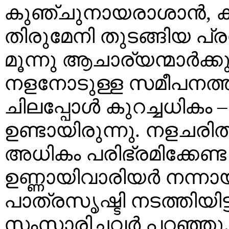
കുഞ്ചുനായരാശാന്‍, കൃഷ
തിരുമേനി തുടങ്ങിയ പ്
മൂന്നു ആചാര്യന്മാര്‍ക്ക
നളനോടുള്ള സമീപനത്തില
ചിലപ്പോള്‍ കുറച്ചധികം
ഉണ്ടായിരുന്നു. നളചരിത
അധികം പരിഭ്രമിക്കേണ്ട
ഉണ്ണായിവാരിയര്‍ നന്നാ
പാത്രസൃഷ്ടി നടത്തിയിട്
സംസാരിച്ചവര്‍ പറഞ്ഞു.