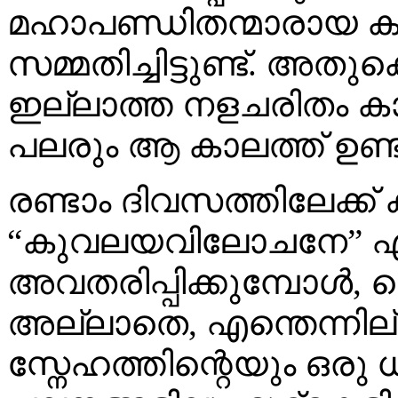
മഹാപണ്ഡിതന്മാരായ കലാമ
സമ്മതിച്ചിട്ടുണ്ട്. അത
ഇല്ലാത്ത നളചരിതം കാണ
പലരും ആ കാലത്ത് ഉണ്ട
രണ്ടാം ദിവസത്തിലേക്ക് ക
“കുവലയവിലോചനേ” എന
അവതരിപ്പിക്കുമ്പോള്‍,
അല്ലാതെ, എന്തെന്നില്ല
സ്നേഹത്തിന്റെയും ഒരു 