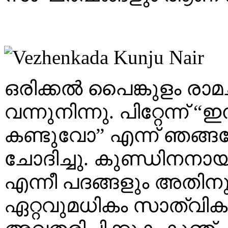
ഒരിക്കല്‍ പൈങ്കുളം രാ
വന്നുനിന്നു. പിറ്റേന്ന്
കണ്ടുവോ” എന്ന് ഞങ്
ചോദിച്ചു. കുണ്ഡിനനായ
എന്നീ പദങ്ങളും അതിന
ഏറ്റവുമധികം സാത്വി