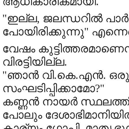
ആധികാരികമായി.
"ഇല്ല, ജലന്ധറില്‍ പാര്
പോയിരിക്കുന്നു" എന്നെന
വേഷം കുട്ടിത്തരമാണെന്
വിരട്ടിയില്ല.
"ഞാന്‍ വി.കെ.എന്‍. ഒ
സംഘടിപ്പിക്കാമോ?"
കണ്ണന്‍ നായര്‍ സ്ഥലത്തില
പോലും ദേശാഭിമാനിയില്‍ 
കാര്യം ഗോപി. മാതൃഭൂമിയ