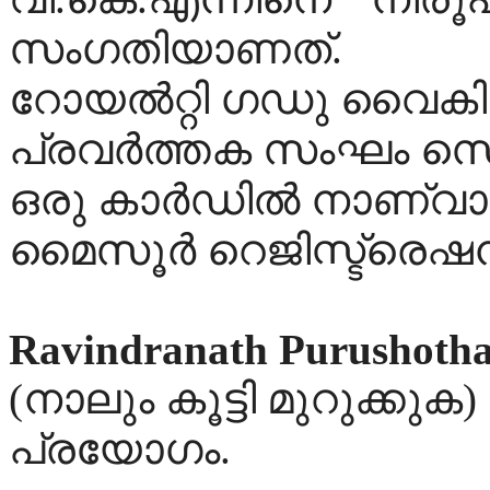
സംഗതിയാണത്.
റോയല്‍റ്റി ഗഡു വൈകി
പ്രവര്‍ത്തക സംഘം സെക്ര
ഒരു കാര്‍ഡില്‍ നാണ്വാ
മൈസൂര്‍ റെജിസ്ട്രെഷന്‍
Ravindranath Purushoth
(നാലും കൂട്ടി മുറുക്കുക
പ്രയോഗം.