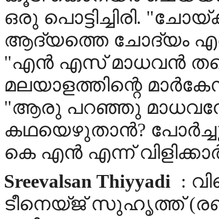
ഒരു പൊട്ടിച്ചിരി. "ചോയ്ക്
ആദ്യത്തെ ചോദ്യം എന്
"എൻ എസ് മാധവൻ തന
മലയാളത്തിന്റെ മാർകേസ്
"ആരു പറഞ്ഞു മാധവന
കഥയെഴുതാൻ? പോർച്ചു
കെ എൻ എന്ന് വിളിക്കാ
Sreevalsan Thiyyadi
: വി
ടീനെയ്ജ് സുഹൃത്ത് (രണ്ട