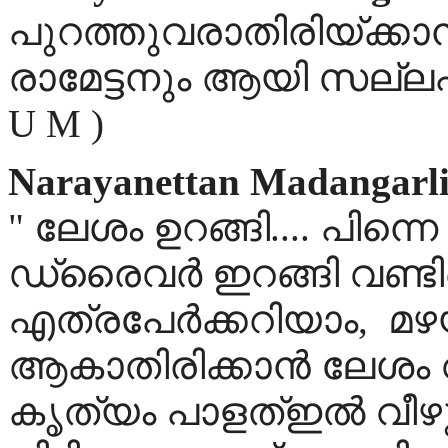
പുറത്തുവരാതിരിയ്ക്കാന
രാമേട്ടനും ആയി സല്ലപിക്
U M )
Narayanettan Madangarl
" ലേശം ഉറങ്ങി.... പിന്നെ പി
ഡ്രൈവര്‍ ഇറങ്ങി വണ്ടിയെ
എത്രപേര്‍ക്കറിയാം, മഴയി
ആകാതിരിക്കാന്‍ ലേശം 
കൃത്യം പാളത്ഇല്‍ വീഴുമെന