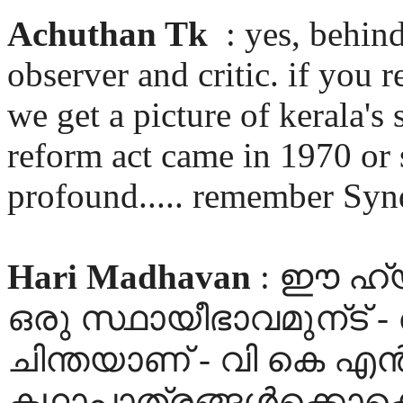
Achuthan Tk
: yes, behin
observer and critic. if you
we get a picture of kerala's
reform act came in 1970 or s
profound..... remember Synd
Hari Madhavan
: ഈ ഹ്യ
ഒരു സ്ഥായീഭാവമുന്ട് 
ചിന്തയാണ് - വി കെ എന്
കഥാപാത്രങ്ങള്‍ക്കൊക