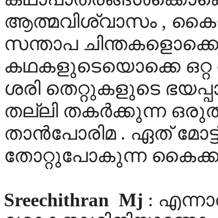
ആത്മവിശ്വാസം , കൈയട
സന്താപ ചിന്തകളൊക്കെ
കഥകളുടെയൊക്കെ ഒറ്റ വായ
ശരി തെറ്റുകളുടെ ഭയപ്പ
തല്ലി തകര്‍ക്കുന്ന 
താന്‍പോരിമ . ഏത്‌ മോട്
തോറ്റുപോകുന്ന കൈക്ക
Sreechithran
Mj
: എന്ന