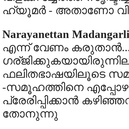
ഹ്യൂമര്‍ - അതാണോ വി
Narayanettan Madangarl
എന്ന് വേണം കരുതാന്‍.
ഗര്ജിക്കുകയായിരുന്നില
ഫലിതഭാഷയിലൂടെ സമൂ
-സമൂഹത്തിനെ എപ്പോഴും
പ്രേരിപ്പിക്കാന്‍ കഴിഞ്
തോനുന്നു