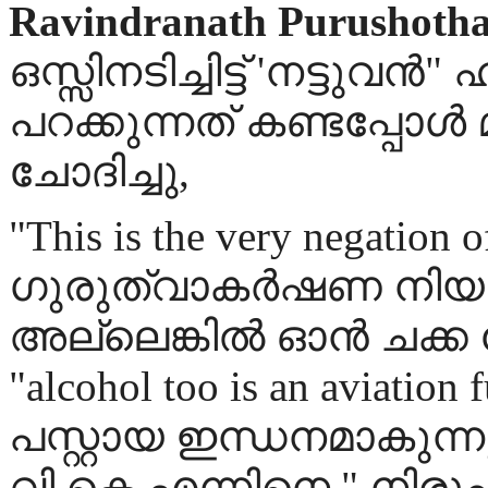
Ravindranath Purushoth
ഒസ്സിനടിച്ചിട്ട് 'നട്ടുവ
പറക്കുന്നത് കണ്ടപ്പോള്
ചോദിച്ചു,
"This is the very negation o
ഗുരുത്വാകര്‍ഷണ നിയമ
അല്ലെങ്കില്‍ ഓന്‍ ചക്
"alcohol too is an aviation
പസ്റ്റായ ഇന്ധനമാകുന്ന
വി.കെ.എന്നിനെ " നിരൂ