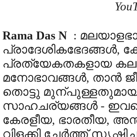
YouT
Rama Das N
: മലയാളഭ
പ്രാദേശികഭേദങ്ങള്‍, ക
പ്രത്യേകതകളായ കലാര
മനോഭാവങ്ങള്‍, താന്‍ ജ
തൊട്ടു മുന്‌പുള്ളതു
സാഹചര്യങ്ങള്‍ - ഇവ
കേരളീയ, ഭാരതീയ, അന്ത
വിളക്കി ച്ചേര്‍ത്ത് സൃഷ്