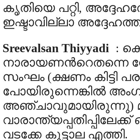
കൃതിയെ പറ്റി, അദ്ദേഹത്ത
ഇഷ്ടാവില്ലാ അദ്ദേഹത്
Sreevalsan Thiyyadi
: ക
നാരായണന്‍റെതന്നെ നേ
സംഘം (ക്ഷണം കിട്ടി പ
പോയിരുന്നെങ്കില്‍ അംഗങ
അഞ്ചാവുമായിരുന്നു) 
വാരാന്ത്യപ്പതിപ്പിലേക്
വടക്കേ കൂട്ടാല എത്തി.