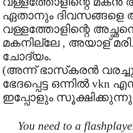
വള്ളത്തോളിന്റെ മകന്‍ അച്ച
ഏതാനും ദിവസങ്ങളെ ആയ
വള്ളത്തോളിന്റെ അച്ഛനെ
മകനില്ലേ , അയാള് മരിച
ചോദ്യം.
(അന്ന് ഭാസ്‌കരന്‍ വരച്
ഭേദപ്പെട്ട ഒന്നില്‍ vkn എ
ഇപ്പോളും സൂക്ഷിക്കുന്നു
You need to a flashplaye