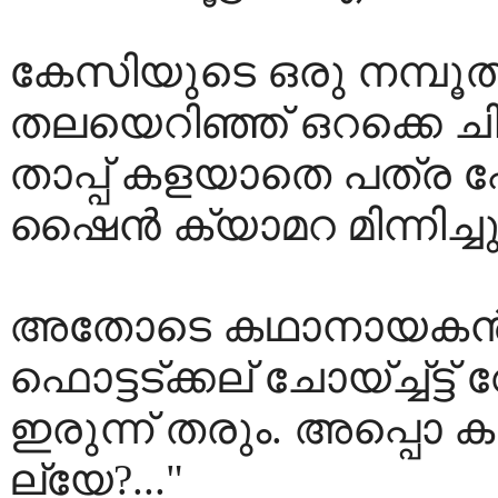
കേസിയുടെ ഒരു നമ്പൂതിര
തലയെറിഞ്ഞ് ഒറക്കെ ചിരി
താപ്പ് കളയാതെ പത്ര ഫ
ഷൈന്‍ ക്യാമറ മിന്നിച്ചു
അതോടെ കഥാനായകന്‍ 
ഫൊട്ടട്ക്കല് ചോയ്ച്ച്ട്
ഇരുന്ന് തരും. അപ്പൊ കാ
ല്യേ?..."