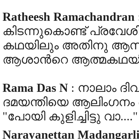
Ratheesh Ramachandran
കിടന്നുകൊണ്ട് പ്രവേശി
കഥയിലും അതിനു ആസ്പ
ആശാന്‍റെ ആത്മകഥയി
Rama Das N
: നാലാം ദിവ
ദമയന്തിയെ ആലിംഗനം ചെ
"പോയി കുളിച്ചിട്ടു വാ...."
Narayanettan Madangarl