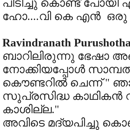
പിടിച്ചു കൊണ്ട് പോയി 
ഹോ....വി കെ എൻ ഒരു
Ravindranath Purushoth
ബാറിലിരുന്നു ഭേഷാ അങ്ങ
നോക്കിയപ്പോള്‍ സാമ്പ
കൌണ്ടറില്‍ ചെന്ന് " ഞ
സുപ്രസിദ്ധ കാഥികന്‍ വ
കാശില്ല."
അവിടെ മദ്യപിച്ചു കൊണ