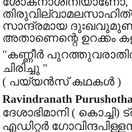
ശോകനാശിനിയാണോ,
തിരുവില്വാമലസാഹിത്യ
സാന്ദ്രമായ ദുഃഖവുമുണ്ട്
അതാണെന്റെ ഉറക്കം കളഞ
"കണ്ണീർ പുറത്തുവരാത
ചിരിച്ചു "
( പയ്യൻസ് കഥകൾ )
Ravindranath Purushoth
ദേശാഭിമാനി ( കൊച്ചി) ട
എഡിറ്റര്‍ ഗോവിന്ദപിള്