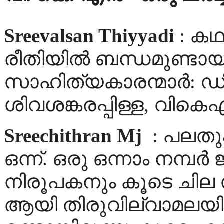
Sreevalsan Thiyyadi
: കഥ
രീതിയില്‍ ബന്ധമുണ്ടായി
സാഹിത്യകാരന്മാര്‍: ഡി
ശിവശങ്കരപ്പിള്ള, വികെഎ
Sreechithran Mj
: പലതു
ഒന്ന്. ഒരു ഒന്നാം നമ്പർ 
നിരൂപകനും കൂടെ ചില സ
ആയി തിരുവില്വാമലയ