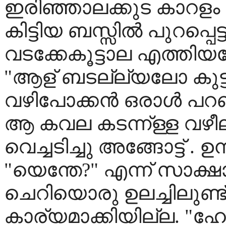
ഇരിഞ്ഞാലക്കുട കാറളം നാട
കിട്ടിയ ബസ്സില്‍ പുറപ്പെട്ട
വടക്കേകൂട്ടാല എത്തിയപ്പ
"ആള് ബടല്ല്യലോ കുട്ട്
വഴിപോക്കന്‍ ഒരാള്‍ പറ
ആ കവല കടന്ന്ള്ള വഴീല്‌
വെച്ചടിച്ചു അങ്ങോട്ട് . ഉ
"യെന്തേ?" എന്ന് സാക്ഷ
ചെറിയൊരു ഉലച്ചിലുണ്ട് 
കാര്യമാക്കിയില്ല. "ഹ