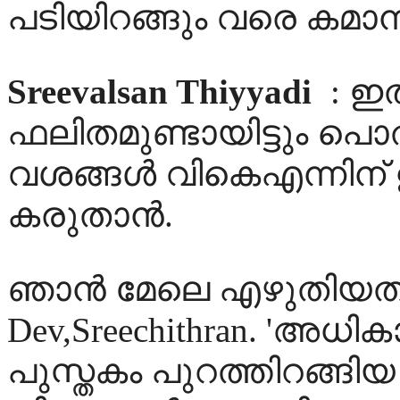
പടിയിറങ്ങും വരെ കമാന്ന് 
Sreevalsan Thiyyadi
: ഇ
ഫലിതമുണ്ടായിട്ടും പൊത
വശങ്ങള്‍ വികെഎന്നിന്
കരുതാന്‍.
ഞാന്‍ മേലെ എഴുതിയത് വ
Dev,Sreechithran. 'അധി
പുസ്തകം പുറത്തിറങ്ങി