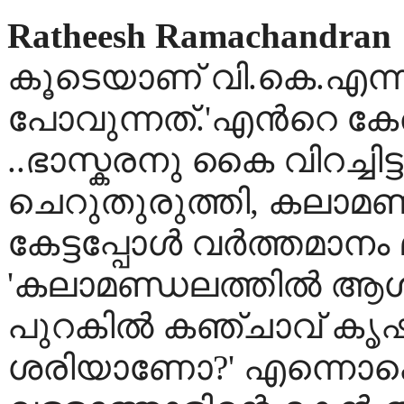
Ratheesh Ramachandran
കൂടെയാണ് വി.കെ.എന്നിന്
പോവുന്നത്.'എന്‍റെ കേരള
..ഭാസ്കരനു കൈ വിറച്ചിട്
ചെറുതുരുത്തി, കലാമണ
കേട്ടപ്പോള്‍ വര്‍ത്തമാന
'കലാമണ്ഡലത്തില്‍ ആശാന്
പുറകില്‍ കഞ്ചാവ് കൃഷി 
ശരിയാണോ?' എന്നൊക്