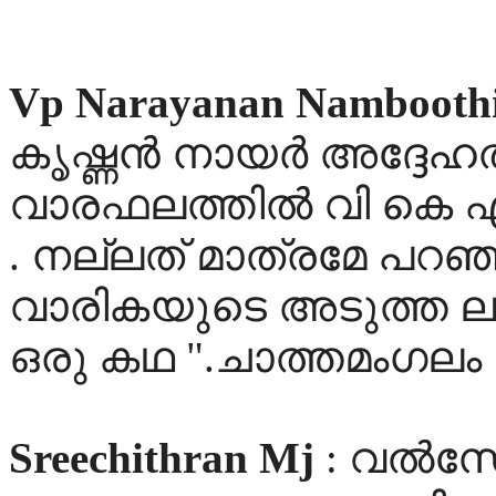
Vp Narayanan Namboothi
കൃഷ്ണന്‍ നായര്‍ അദ്ദേ
വാരഫലത്തില്‍ വി കെ എ
. നല്ലത് മാത്രമേ പറഞ്
വാരികയുടെ അടുത്ത ലക്ക
ഒരു കഥ ".ചാത്തമംഗലം കട
Sreechithran Mj
: വൽസേട